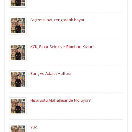
Faşizme inat, rengarenk hayat
KCK, Pınar Selek ve ‘Bombacı Kızlar’
Barış ve Adalet Haftası
Hisarüstü Mahallesinde N’oluyor?
Yük