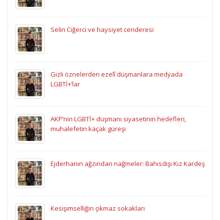
Selin Ciğerci ve haysiyet cenderesi
Gizli öznelerden ezelî düşmanlara medyada
LGBTİ+’lar
AKP’nin LGBTİ+ düşmanı siyasetinin hedefleri,
muhalefetin kaçak güreşi
Ejderhanın ağzından nağmeler: Bahisdışı Kız Kardeş
Kesişimselliğin çıkmaz sokakları