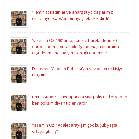
“Feminist kadınlar ve anarşist yoldaşlarımız
olmasaydı Kaos’un bir ayağı eksik kalırdı”
Yasemin Öz: “90’lar toplumsal hareketlerin 80
darbesinden sonra sokağa açılma, hak arama,
örgütlenme haline yeni geçtiği dönemler”
Esmeray: “Cadının Bohçası’yla yüz binlerce kişiye
ulaştım”
Umut Güner: “Güvenpark’ta sivil polis taklidi yapan,
ben polisim diyen tipler vardı”
Yasemin Öz: “Adalet arayışım çok küçük yaşta
ortaya çıkmış”