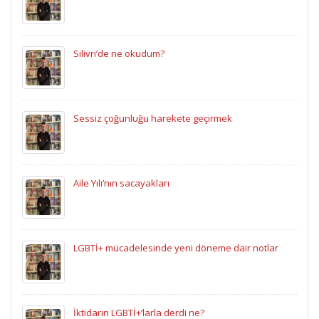
Silivri’de ne okudum?
Sessiz çoğunluğu harekete geçirmek
Aile Yılı’nın sacayakları
LGBTİ+ mücadelesinde yeni döneme dair notlar
İktidarın LGBTİ+’larla derdi ne?