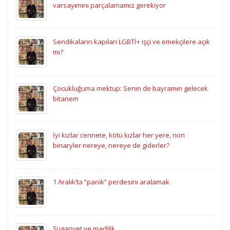
varsayımını parçalamamız gerekiyor
Sendikaların kapıları LGBTİ+ işçi ve emekçilere açık
mı?
Çocukluğuma mektup: Senin de bayramın gelecek
bitanem
İyi kızlar cennete, kötü kızlar her yere, non
binaryler nereye, nereye de giderler?
1 Aralık’ta “panik” perdesini aralamak
Şugariyet ve madilik