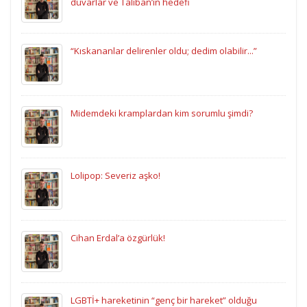
duvarlar ve Taliban’ın hedefi
“Kıskananlar delirenler oldu; dedim olabilir...”
Midemdeki kramplardan kim sorumlu şimdi?
Lolipop: Severiz aşko!
Cihan Erdal’a özgürlük!
LGBTİ+ hareketinin “genç bir hareket” olduğu