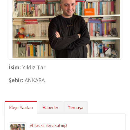
İsim:
Yıldız Tar
Şehir:
ANKARA
Köşe Yazıları
Haberler
Temaşa
Ahlak kimlere kalmış?