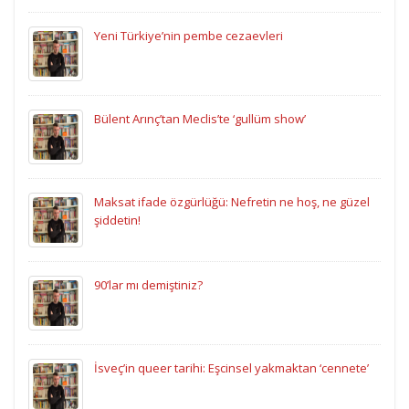
Yeni Türkiye’nin pembe cezaevleri
Bülent Arınç’tan Meclis’te ‘gullüm show’
Maksat ifade özgürlüğü: Nefretin ne hoş, ne güzel
şiddetin!
90’lar mı demiştiniz?
İsveç’in queer tarihi: Eşcinsel yakmaktan ‘cennete’