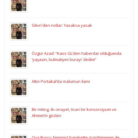
Silivri'den notlar: Yasaksa yasak
Özgür Azad: “Kaos GL’den haberdar olduğumda
‘yaşasın, bulmalıyım burayı’ dedim”
Altın Portakal’da malumun ilamı
Bir miting, iki cinayet, ticari bir konsorsiyum ve
Ahmet’in gözleri
Oya Burcu: Feminist harekette örgütlenmem de