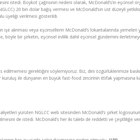
ini istedi. Boykot çağrısının nedeni olarak, McDonald’s’ın eşcinsel ö
CC) 20 bin dolar bağış vermesi ve McDonald’sın üst düzeyli yetkilis
 üyeliği verilmesi gösterildi.
rin işe alınması veya eşcinsellerin McDonald’s lokantalarında yemeleri 
ele, böyle bir şirketin, eşcinsel evlilik dahil eşcinsel gündemini ilerletme
 edilmemesi gerektiğini söylemiyoruz. Biz, dini özgürlüklerimize bask
r kuruluş ile dünyanın en büyük fast-food zincirinin ittifak yapmasına k
faaliyetleri yürüten NGLCC web sitesinden McDonald’s şirket logosunu
ilmesini de istedi. McDonald’s her iki talebi de reddetti ve çeşitliliğe ver
ışlarının her ay yüzde sekiz düşmesine neden olmuştu.
(UY)