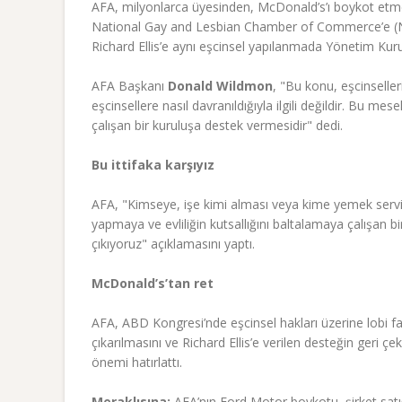
AFA, milyonlarca üyesinden, McDonald’s’ı boykot etmes
National Gay and Lesbian Chamber of Commerce’e (NGL
Richard Ellis’e aynı eşcinsel yapılanmada Yönetim Kurulu
AFA Başkanı
Donald Wildmon
, "Bu konu, eşcinselle
eşcinsellere nasıl davranıldığıyla ilgili değildir. Bu mes
çalışan bir kuruluşa destek vermesidir" dedi.
Bu ittifaka karşıyız
AFA, "Kimseye, işe kimi alması veya kime yemek servis
yapmaya ve evliliğin kutsallığını baltalamaya çalışan bi
çıkıyoruz" açıklamasını yaptı.
McDonald’s’tan ret
AFA, ABD Kongresi’nde eşcinsel hakları üzerine lobi 
çıkarılmasını ve Richard Ellis’e verilen desteğin geri çek
önemi hatırlattı.
Meraklısına:
AFA’nın Ford Motor boykotu, şirket sat