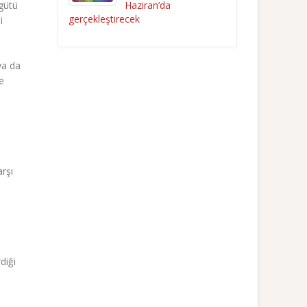
Haziran’da
rgütü
gerçekleştirecek
i
ya da
ye
ı
arşı
n
diği