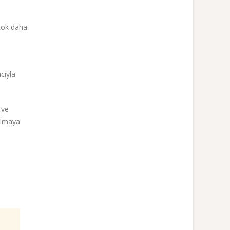
 çok daha
cıyla
 ve
 olmaya