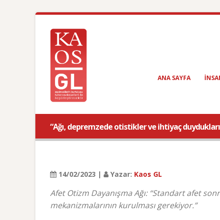
ANA SAYFA
INSA
“Ağı, depremzede otistikler ve ihtiyaç duyduklar
14/02/2023 |
Yazar:
Kaos GL
Afet Otizm Dayanışma Ağı: “Standart afet sonras
mekanizmalarının kurulması gerekiyor.”