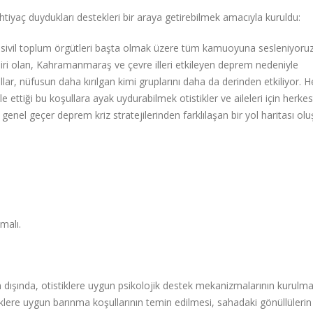
tiyaç duydukları destekleri bir araya getirebilmek amacıyla kuruldu:
 ve sivil toplum örgütleri başta olmak üzere tüm kamuoyuna sesleniyoruz
ri olan, Kahramanmaraş ve çevre illeri etkileyen deprem nedeniyle
llar, nüfusun daha kırılgan kimi gruplarını daha da derinden etkiliyor. H
le ettiği bu koşullara ayak uydurabilmek otistikler ve aileleri için herke
 genel geçer deprem kriz stratejilerinden farklılaşan bir yol haritası o
malı.
 dışında, otistiklere uygun psikolojik destek mekanizmalarının kurulma
iklere uygun barınma koşullarının temin edilmesi, sahadaki gönüllülerin