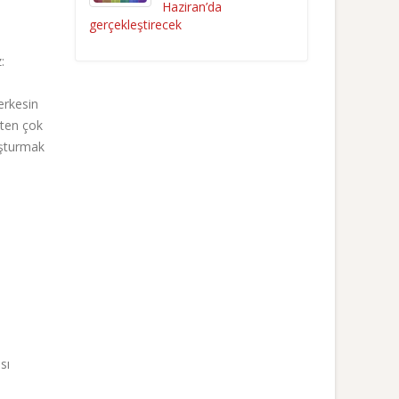
Haziran’da
gerçekleştirecek
:
erkesin
sten çok
luşturmak
sı