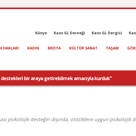
Künye
Kaos GL Derneği
Kaos GL Dergisi
Kao
N HAKLARI
KADIN
MEDYA
KÜLTÜR SANAT
YAŞAM
GÖK
ı destekleri bir araya getirebilmek amacıyla kurduk”
ı psikolojik desteğin dışında, otistiklere uygun psikolojik 