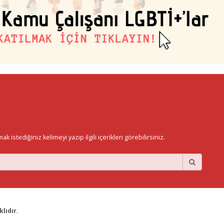
istediğiniz kelimeyi yazıp ilgili içerikleri görebilirsiniz.
lıdır.