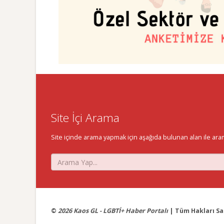
Site İçi Arama
Site içinde arama yapmak için aşağıda bulunan alan ile aramak 
©
2026 Kaos GL - LGBTİ+ Haber Portalı
| Tüm Hakları Sak