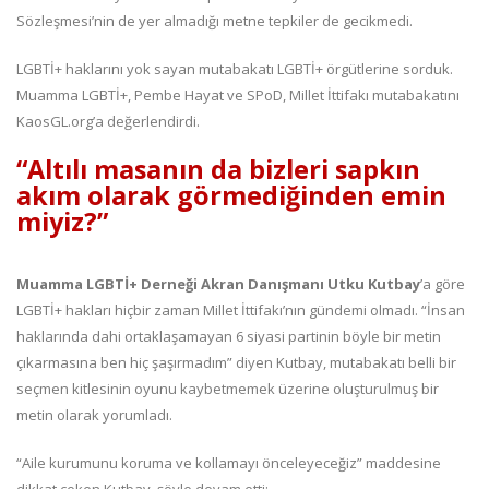
Sözleşmesi’nin de yer almadığı metne tepkiler de gecikmedi.
LGBTİ+ haklarını yok sayan mutabakatı LGBTİ+ örgütlerine sorduk.
Muamma LGBTİ+, Pembe Hayat ve SPoD, Millet İttifakı mutabakatını
KaosGL.org’a değerlendirdi.
“Altılı masanın da bizleri sapkın
akım olarak görmediğinden emin
miyiz?”
Muamma LGBTİ+ Derneği Akran Danışmanı Utku Kutbay
’a göre
LGBTİ+ hakları hiçbir zaman Millet İttifakı’nın gündemi olmadı. “İnsan
haklarında dahi ortaklaşamayan 6 siyasi partinin böyle bir metin
çıkarmasına ben hiç şaşırmadım” diyen Kutbay, mutabakatı belli bir
seçmen kitlesinin oyunu kaybetmemek üzerine oluşturulmuş bir
metin olarak yorumladı.
“Aile kurumunu koruma ve kollamayı önceleyeceğiz” maddesine