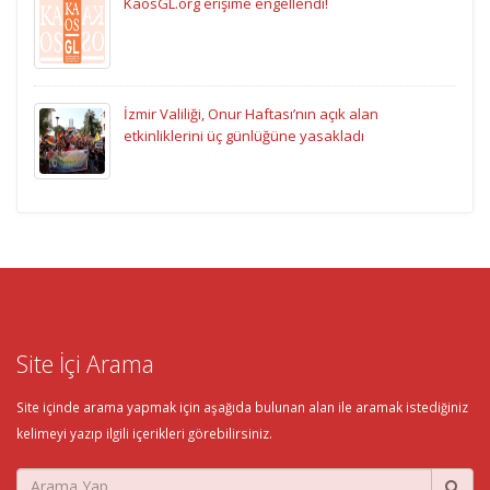
KaosGL.org erişime engellendi!
İzmir Valiliği, Onur Haftası’nın açık alan
etkinliklerini üç günlüğüne yasakladı
Site İçi Arama
Site içinde arama yapmak için aşağıda bulunan alan ile aramak istediğiniz
kelimeyi yazıp ilgili içerikleri görebilirsiniz.