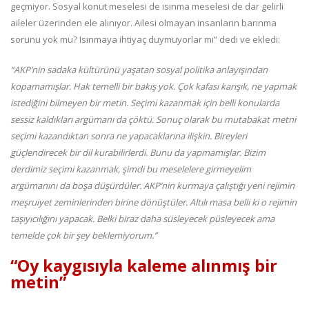
geçmiyor. Sosyal konut meselesi de ısınma meselesi de dar gelirli
aileler üzerinden ele alınıyor. Ailesi olmayan insanların barınma
sorunu yok mu? Isınmaya ihtiyaç duymuyorlar mı” dedi ve ekledi:
“AKP’nin sadaka kültürünü yaşatan sosyal politika anlayışından
kopamamışlar. Hak temelli bir bakış yok. Çok kafası karışık, ne yapmak
istediğini bilmeyen bir metin. Seçimi kazanmak için belli konularda
sessiz kaldıkları argümanı da çöktü. Sonuç olarak bu mutabakat metni
seçimi kazandıktan sonra ne yapacaklarına ilişkin. Bireyleri
güçlendirecek bir dil kurabilirlerdi. Bunu da yapmamışlar. Bizim
derdimiz seçimi kazanmak, şimdi bu meselelere girmeyelim
argümanını da boşa düşürdüler. AKP’nin kurmaya çalıştığı yeni rejimin
meşruiyet zeminlerinden birine dönüştüler. Altılı masa belli ki o rejimin
taşıyıcılığını yapacak. Belki biraz daha süsleyecek püsleyecek ama
temelde çok bir şey beklemiyorum.”
“Oy kaygısıyla kaleme alınmış bir
metin”