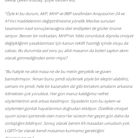
dikkat çeken Kutbay, şöyle devam etti:
“Öyle ki bu durum, AKP, MHP ve BBP tarafından Anayasa’nın 24 ve
41’inci maddelerinin değiştirilmesine yönelik Meclise sunulan
tasarısının nasıl sonuçlanacağına dair endişeleri de gözler önüne
seriyor. Benzer bir noktadan, MHP’nin ‘tıbbi zorunluluk dışında cinsiyet
değişikliğinin yasaklanması’ için kanun teklifi hazırlığı içinde oluşu da
cabası. Bu durumda asıl soru şu; altılı masanın da bizleri sapkın akım
olarak görmediğinden emin miyiz?
“Bu haliyle ne altılı masa ne de bu metin gerçeklik ve güven
barındırmıyor. ‘Aman bunu şimdi söylersek şöyle bir eleştiri alabiliriz,
zamanı mı şimdi, hele bir kazanalım da’ gibi birtakım amaların arkasına
itilmekten çok yorulduk. Her gün maruz kaldığımız nefret
söylemlerinin ardı arkası kesilmiyor. Siyasilerin tüm bu eylem ve
söylemleri günlük hayatlarımızı doğrudan etkiliyor. Özellikle cinsiyet
uyum süreci içerisinde olan trans+’lar sürecin her geçen gün daha da
zorlaştığını bildiriyor. Sonuç olarak benim 6’lı masadan umudum yok.
LGBTİ+’lar olarak kendi masamızı kurmamız gerektiğini