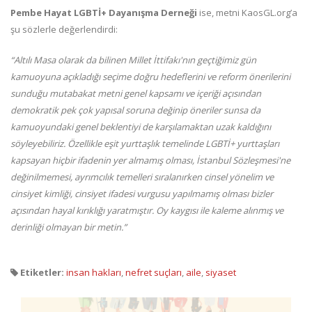
Pembe Hayat LGBTİ+ Dayanışma Derneği
ise, metni KaosGL.org’a
şu sözlerle değerlendirdi:
“Altılı Masa olarak da bilinen Millet İttifakı'nın geçtiğimiz gün
kamuoyuna açıkladığı seçime doğru hedeflerini ve reform önerilerini
sunduğu mutabakat metni genel kapsamı ve içeriği açısından
demokratik pek çok yapısal soruna değinip öneriler sunsa da
kamuoyundaki genel beklentiyi de karşılamaktan uzak kaldığını
söyleyebiliriz. Özellikle eşit yurttaşlık temelinde LGBTİ+ yurttaşları
kapsayan hiçbir ifadenin yer almamış olması, İstanbul Sözleşmesi'ne
değinilmemesi, ayrımcılık temelleri sıralanırken cinsel yönelim ve
cinsiyet kimliği, cinsiyet ifadesi vurgusu yapılmamış olması bizler
açısından hayal kırıklığı yaratmıştır. Oy kaygısı ile kaleme alınmış ve
derinliği olmayan bir metin.”
Etiketler:
insan hakları
,
nefret suçları
,
aile
,
siyaset