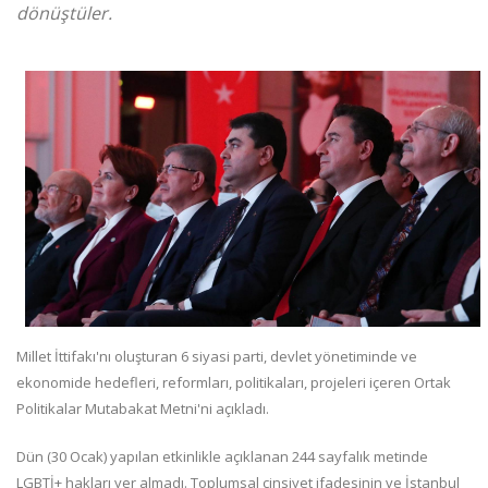
dönüştüler.
Millet İttifakı'nı oluşturan 6 siyasi parti, devlet yönetiminde ve
ekonomide hedefleri, reformları, politikaları, projeleri içeren Ortak
Politikalar Mutabakat Metni'ni açıkladı.
Dün (30 Ocak) yapılan etkinlikle açıklanan 244 sayfalık metinde
LGBTİ+ hakları yer almadı. Toplumsal cinsiyet ifadesinin ve İstanbul