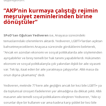
düşünüyorum.”
“AKP’nin kurmaya çalıştığı rejimin
meşruiyet zeminlerinden birine
dönüştüler”
SPoD’tan Oğulcan Yediveren
ise, Anayasa sürecindeki
temaslarındaki izlenimlerini aktardı. Yediveren, LGBTİ+’lardan açıktan
bahsetmeyeceklerini Anayasa sürecinde gördüklerini belirterek,
“Ancak en azından ekonomi ve sosyal politikalarda aile söyleminden
ayrışabilirler ve birey temelli bir hak tanımı yapabilirlerdi. Hükümetin
ekonomi ve sosyal politikalarıyla çok yakından ilişkili bir aile siyaseti
var. Tek tip, itaat eden bir aile yaratmaya çalışıyorlar. Altılı masa da
onun dışına çıkamamış” dedi.
Yediveren, metinde 77 kere aile geçtiğini ancak bir kez bile LGBTİ+ ya
da toplumsal cinsiyet ifadelerinin yer almadığına da dikkat çekti. Altılı
masanın aile temelli sosyal politikalarını eleştiren Yediveren, “Aile içi
sorunlar diye bir kullanım var ama kadına karşı şiddet bir kez bile