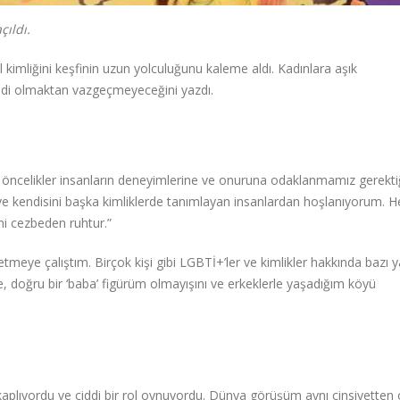
çıldı.
 kimliğini keşfinin uzun yolculuğunu kaleme aldı. Kadınlara aşık
di olmaktan vazgeçmeyeceğini yazdı.
e öncelikler insanların deneyimlerine ve onuruna odaklanmamız gerekti
e kendisini başka kimliklerde tanımlayan insanlardan hoşlanıyorum. H
eni cezbeden ruhtur.”
 etmeye çalıştım. Birçok kişi gibi LGBTİ+’ler ve kimlikler hakkında bazı y
e, doğru bir ‘baba’ figürüm olmayışını ve erkeklerle yaşadığım köyü
kaplıyordu ve ciddi bir rol oynuyordu. Dünya görüşüm aynı cinsiyetten 