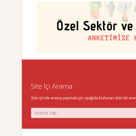
Site İçi Arama
Site içinde arama yapmak için aşağıda bulunan alan ile aramak 