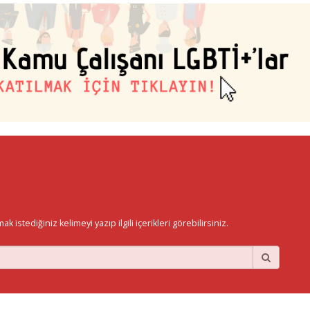
istediğiniz kelimeyi yazıp ilgili içerikleri görebilirsiniz.