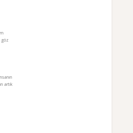
im
a göz
insanın
n artık