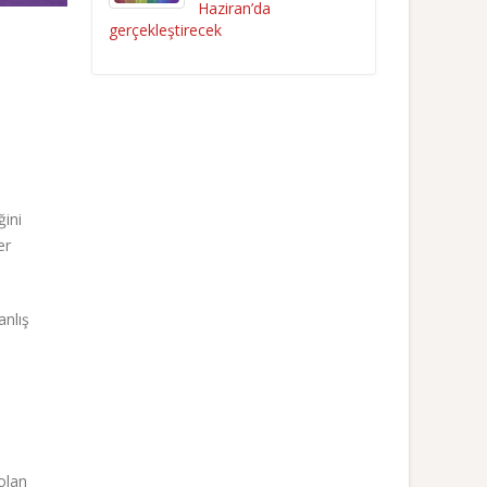
Haziran’da
gerçekleştirecek
ğini
er
anlış
olan