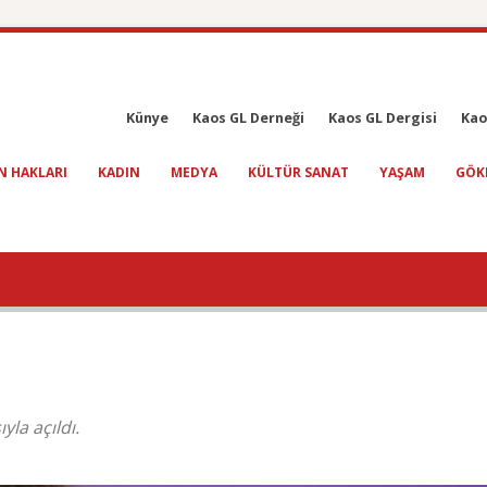
Künye
Kaos GL Derneği
Kaos GL Dergisi
Kao
N HAKLARI
KADIN
MEDYA
KÜLTÜR SANAT
YAŞAM
GÖK
yla açıldı.