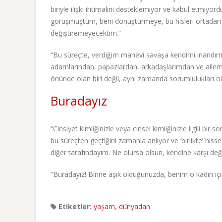
biriyle ilişki ihtimalini desteklemiyor ve kabul etmiyo
görüşmüştüm, beni dönüştürmeye, bu hisleri ortadan kal
değiştiremeyecektim.”
“Bu süreçte, verdiğim manevi savaşa kendimi inandırmak 
adamlarından, papazlardan, arkadaşlarımdan ve ailem
önünde olan biri değil, aynı zamanda sorumlulukları ol
Buradayız
“Cinsiyet kimliğinizle veya cinsel kimliğinizle ilgili 
bu süreçten geçtiğini zamanla anlıyor ve ‘birlikte’ hiss
diğer tarafındayım. Ne olursa olsun, kendine karşı de
“Buradayız! Birine aşık olduğunuzda, benim o kadın içi
Etiketler:
yaşam
,
dünyadan