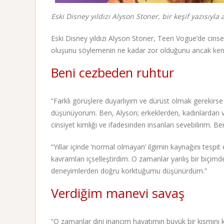
Eski Disney yıldızı Alyson Stoner, bir keşif yazısıyla a
Eski Disney yıldızı Alyson Stoner, Teen Vogue’de cinsel
oluşunu söylemenin ne kadar zor olduğunu ancak ken
Beni cezbeden ruhtur
“Farklı görüşlere duyarlıyım ve dürüst olmak gerekirs
düşünüyorum. Ben, Alyson; erkeklerden, kadınlardan v
cinsiyet kimliği ve ifadesinden insanları sevebilirim. B
“Yıllar içinde ‘normal olmayan’ ilgimin kaynağını tespit
kavramları içselleştirdim. O zamanlar yanlış bir biçimd
deneyimlerden doğru korktuğumu düşünürdüm.”
Verdiğim manevi savaş
“O zamanlar dini inancım hayatımın büyük bir kısmını 