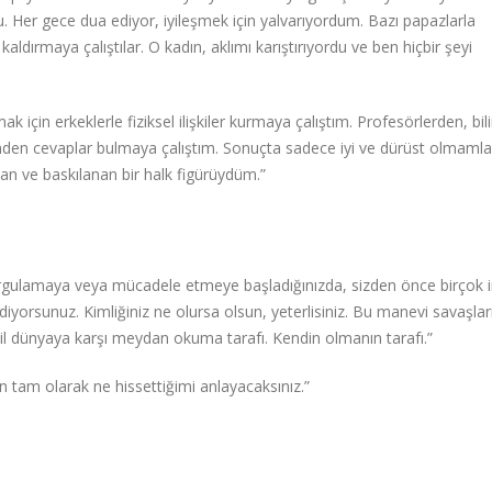
rdu. Her gece dua ediyor, iyileşmek için yalvarıyordum. Bazı papazlarla
dırmaya çalıştılar. O kadın, aklımı karıştırıyordu ve ben hiçbir şeyi
için erkeklerle fiziksel ilişkiler kurmaya çalıştım. Profesörlerden, bil
den cevaplar bulmaya çalıştım. Sonuçta sadece iyi ve dürüst olmaml
an ve baskılanan bir halk figürüydüm.”
bir sorgulamaya veya mücadele etmeye başladığınızda, sizden önce birçok 
ediyorsunuz. Kimliğiniz ne olursa olsun, yeterlisiniz. Bu manevi savaşları
ğil dünyaya karşı meydan okuma tarafı. Kendin olmanın tarafı.”
n tam olarak ne hissettiğimi anlayacaksınız.”