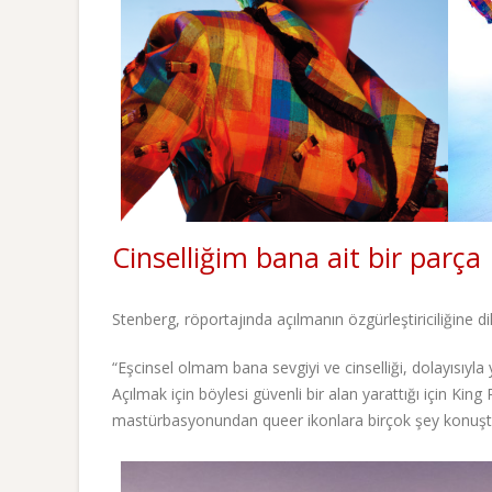
Cinselliğim bana ait bir parça
Stenberg, röportajında açılmanın özgürleştiriciliğine di
“Eşcinsel olmam bana sevgiyi ve cinselliği, dolayısıy
Açılmak için böylesi güvenli bir alan yarattığı için Kin
mastürbasyonundan queer ikonlara birçok şey konuşt