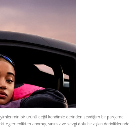
yimlerimin bir ürünü değil kendimle derinden sevdiğim bir parçamdı.
il egemenlikten arınmış, sınırsız ve sevgi dolu bir aşkın derinliklerinde