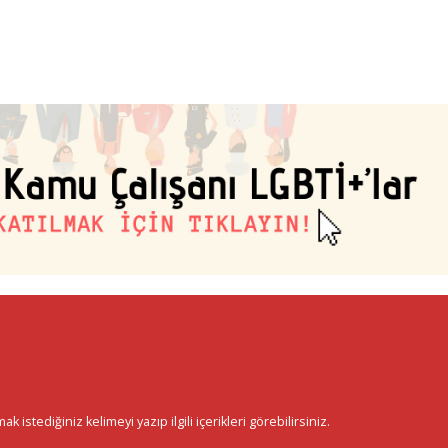
istediğiniz kelimeyi yazıp ilgili içerikleri görebilirsiniz.