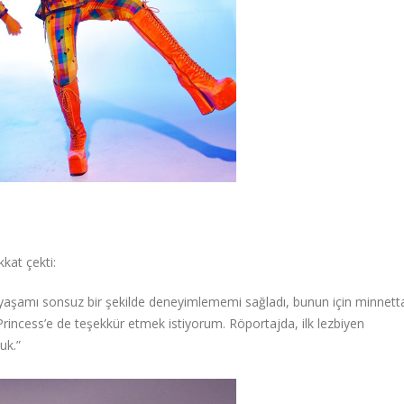
kkat çekti:
la yaşamı sonsuz bir şekilde deneyimlememi sağladı, bunun için minnett
g Princess’e de teşekkür etmek istiyorum. Röportajda, ilk lezbiyen
uk.”