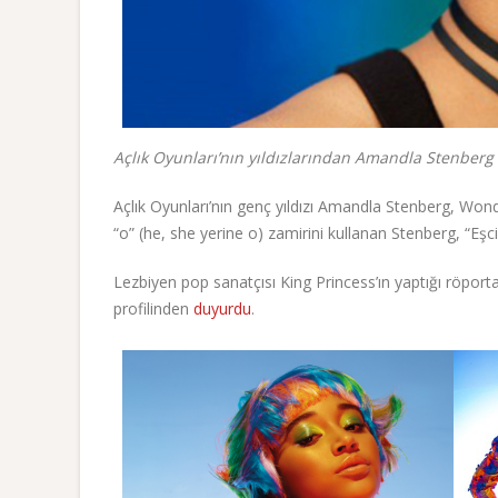
Açlık Oyunları’nın yıldızlarından Amandla Stenberg l
Açlık Oyunları’nın genç yıldızı Amandla Stenberg, Wond
“o” (he, she yerine o) zamirini kullanan Stenberg, “Eşc
Lezbiyen pop sanatçısı King Princess’ın yaptığı röporta
profilinden
duyurdu
.