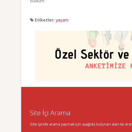
buldum.”
Etiketler:
yaşam
Site İçi Arama
Site içinde arama yapmak için aşağıda bulunan alan ile aramak 