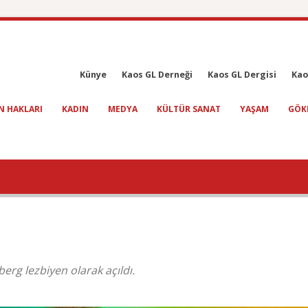
Künye
Kaos GL Derneği
Kaos GL Dergisi
Kao
N HAKLARI
KADIN
MEDYA
KÜLTÜR SANAT
YAŞAM
GÖK
erg lezbiyen olarak açıldı.