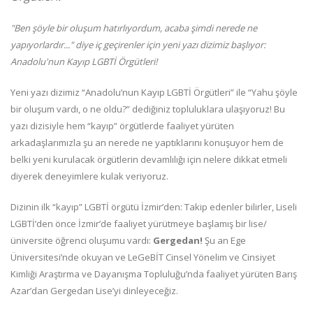
"Ben şöyle bir oluşum hatırlıyordum, acaba şimdi nerede ne
yapıyorlardır..." diye iç geçirenler için yeni yazı dizimiz başlıyor:
Anadolu'nun Kayıp LGBTİ Örgütleri!
Yeni yazı dizimiz “Anadolu’nun Kayıp LGBTİ Örgütleri” ile “Yahu şöyle
bir oluşum vardı, o ne oldu?” dediğiniz topluluklara ulaşıyoruz! Bu
yazı dizisiyle hem “kayıp” örgütlerde faaliyet yürüten
arkadaşlarımızla şu an nerede ne yaptıklarını konuşuyor hem de
belki yeni kurulacak örgütlerin devamlılığı için nelere dikkat etmeli
diyerek deneyimlere kulak veriyoruz.
Dizinin ilk “kayıp” LGBTİ örgütü İzmir’den: Takip edenler bilirler, Liseli
LGBTİ’den önce İzmir’de faaliyet yürütmeye başlamış bir lise/
üniversite öğrenci oluşumu vardı:
Gergedan!
Şu an Ege
Üniversitesi’nde okuyan ve LeGeBİT Cinsel Yönelim ve Cinsiyet
Kimliği Araştırma ve Dayanışma Topluluğu’nda faaliyet yürüten Barış
Azar’dan Gergedan Lise’yi dinleyeceğiz.