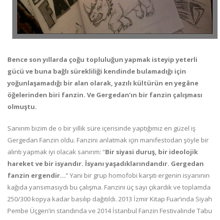
Bence son yıllarda çoğu topluluğun yapmak isteyip yeterli
gücü ve buna bağlı sürekliliği kendinde bulamadığı için
yoğunlaşamadığı bir alan olarak, yazılı kültürün en yegâne
öğelerinden biri fanzin. Ve Gergedan’ın bir fanzin çalışması
olmuştu.
Sanırım bizim de o bir yıllık süre içerisinde yaptığımız en güzel iş
Gergedan Fanzin oldu. Fanzini anlatmak için manifestodan şöyle bir
alıntı yapmak iyi olacak sanırım: “
Bir siyasi duruş, bir ideolojik
hareket ve bir isyandır. İsyanı yaşadıklarındandır. Gergedan
fanzin ergendir...
” Yani bir grup homofobi karşıtı ergenin isyanının
kağıda yansımasıydı bu çalışma. Fanzini üç sayı çıkardık ve toplamda
250/300 kopya kadar basılıp dağıtıldı. 2013 İzmir Kitap Fuar’ında Siyah
Pembe Üçgen’in standında ve 2014 İstanbul Fanzin Festivalinde Tabu