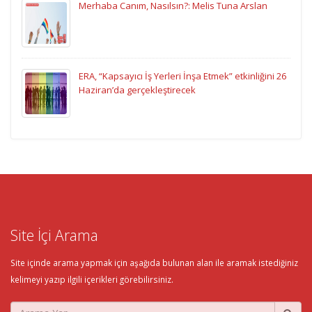
Merhaba Canım, Nasılsın?: Melis Tuna Arslan
ERA, “Kapsayıcı İş Yerleri İnşa Etmek” etkinliğini 26
Haziran’da gerçekleştirecek
Site İçi Arama
Site içinde arama yapmak için aşağıda bulunan alan ile aramak istediğiniz
kelimeyi yazıp ilgili içerikleri görebilirsiniz.