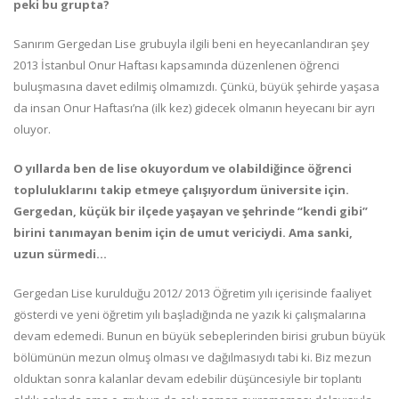
peki bu grupta?
Sanırım Gergedan Lise grubuyla ilgili beni en heyecanlandıran şey
2013 İstanbul Onur Haftası kapsamında düzenlenen öğrenci
buluşmasına davet edilmiş olmamızdı. Çünkü, büyük şehirde yaşasa
da insan Onur Haftası’na (ilk kez) gidecek olmanın heyecanı bir ayrı
oluyor.
O yıllarda ben de lise okuyordum ve olabildiğince öğrenci
topluluklarını takip etmeye çalışıyordum üniversite için.
Gergedan, küçük bir ilçede yaşayan ve şehrinde “kendi gibi”
birini tanımayan benim için de umut vericiydi. Ama sanki,
uzun sürmedi…
Gergedan Lise kurulduğu 2012/ 2013 Öğretim yılı içerisinde faaliyet
gösterdi ve yeni öğretim yılı başladığında ne yazık ki çalışmalarına
devam edemedi. Bunun en büyük sebeplerinden birisi grubun büyük
bölümünün mezun olmuş olması ve dağılmasıydı tabi ki. Biz mezun
olduktan sonra kalanlar devam edebilir düşüncesiyle bir toplantı