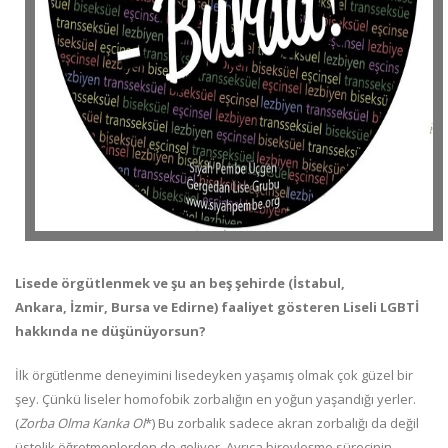
Lisede örgütlenmek ve şu an beş şehirde (İstabul,
Ankara, İzmir, Bursa ve Edirne) faaliyet gösteren Liseli LGBTİ
hakkında ne düşünüyorsun?
İlk örgütlenme deneyimini lisedeyken yaşamış olmak çok güzel bir
şey. Çünkü liseler homofobik zorbalığın en yoğun yaşandığı yerler.
(
Zorba Olma Kanka Ol
*) Bu zorbalık sadece akran zorbalığı da değil
üstelik öğretmenlerden de geliyor. Ayrıca bireyleşme sürecinin