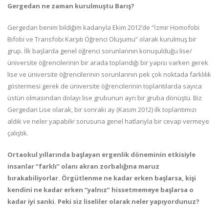
Gergedan ne zaman kurulmuştu Barış?
Gergedan benim bildiğim kadarıyla Ekim 2012’de “İzmir Homofobi
Bifobi ve Transfobi Karşıtı Öğrenci Oluşumu” olarak kurulmuş bir
grup. İlk başlarda genel öğrenci sorunlarının konuşulduğu lise/
üniversite öğrencilerinin bir arada toplandığı bir yapısı varken gerek
lise ve üniversite öğrencilerinin sorunlarının pek çok noktada farklılık
göstermesi gerek de üniversite öğrencilerinin toplantılarda sayıca
üstün olmasından dolayı lise grubunun ayrı bir gruba dönüştü. Biz
Gergedan Lise olarak, bir sonraki ay (Kasım 2012) ilk toplantımızı
aldık ve neler yapabilir sorusuna genel hatlarıyla bir cevap vermeye
çalıştık.
Ortaokul yıllarında başlayan ergenlik döneminin etkisiyle
insanlar “farklı” olanı akran zorbalığına maruz
bırakabiliyorlar. Örgütlenme ne kadar erken başlarsa, kişi
kendini ne kadar erken “yalnız” hissetmemeye başlarsa o
kadar iyi sanki. Peki siz liseliler olarak neler yapıyordunuz?