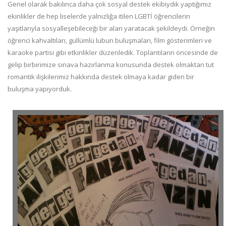
Genel olarak bakılınca daha çok sosyal destek ekibiydik yaptığımız
ekinlikler de hep liselerde yalnızlığa itilen LGBTİ öğrencilerin
yaşıtlarıyla sosyalleşebileceği bir alan yaratacak şekildeydi. Örneğin
öğrenci kahvaltıları, gullümlü lubun buluşmaları, film gösterimleri ve
karaoke partisi gibi etkinlikler düzenledik. Toplantıların öncesinde de
gelip birbirimize sınava hazırlanma konusunda destek olmaktan tut
romantik ilişkilerimiz hakkında destek olmaya kadar giden bir
buluşma yapıyorduk.