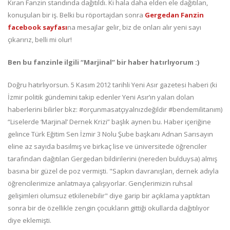
Kıran Fanzin standında dağıtıldı. Ki hala daha elden ele dağıtılan,
konuşulan bir iş. Belki bu röportajdan sonra
Gergedan Fanzin
facebook sayfası
na mesajlar gelir, biz de onları alır yeni sayı
çıkarırız, belli mi olur!
Ben bu fanzinle ilgili “Marjinal” bir haber hatırlıyorum :)
Doğru hatırlıyorsun. 5 Kasım 2012 tarihli Yeni Asır gazetesi haberi (ki
İzmir politik gündemini takip edenler Yeni Asır’ın yalan dolan
haberlerini bilirler bkz: #orçunmasatçıyalnızdeğildir #bendemilitanım)
“Liselerde ‘Marjinal’ Dernek Krizi” başlık aynen bu. Haber içeriğine
gelince Türk Eğitim Sen İzmir 3 Nolu Şube başkanı Adnan Sarısayın
eline az sayıda basılmış ve birkaç lise ve üniversitede öğrenciler
tarafından dağıtılan Gergedan bildirilerini (nereden bulduysa) almış
basına bir güzel de poz vermişti. "Sapkın davranışları, dernek adıyla
öğrencilerimize anlatmaya çalışıyorlar. Gençlerimizin ruhsal
gelişimleri olumsuz etkilenebilir" diye garip bir açıklama yaptıktan
sonra bir de özellikle zengin çocukların gittiği okullarda dağıtılıyor
diye eklemişti.