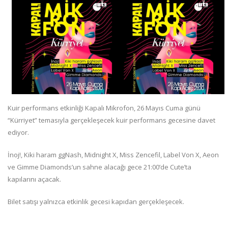
Kuir performans etkinliği Kapalı Mikrofon, 26 Mayıs Cuma günü
“Kürriyet” temasıyla gerçekleşecek kuir performans gecesine davet
ediyor.
İnoj!, Kiki haram ggNash, Midnight X, Miss Zencefil, Label Von X, Aeon
ve Gimme Diamonds’un sahne alacağı gece 21:00’de Cute’ta
kapılarını açacak.
Bilet satışı yalnızca etkinlik gecesi kapıdan gerçekleşecek.