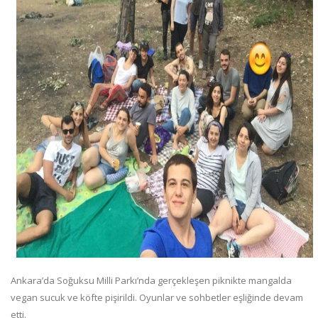
Ankara’da Soğuksu Milli Parkı’nda gerçekleşen piknikte mangalda
vegan sucuk ve köfte pişirildi. Oyunlar ve sohbetler eşliğinde devam
etti.