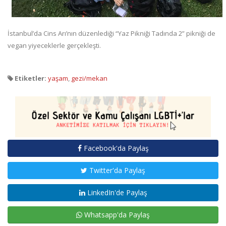
İstanbul’da Cins Arı’nın düzenlediği “Yaz Pikniği Tadında 2” pikniği de
vegan yiyeceklerle gerçekleşti.
Etiketler:
yaşam
,
gezi/mekan
Facebook'da Paylaş
Twitter'da Paylaş
LinkedIn'de Paylaş
Whatsapp'da Paylaş