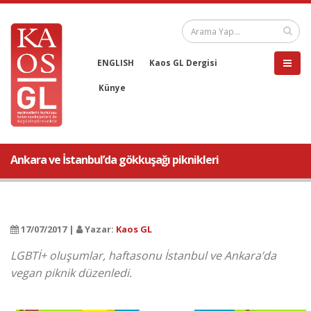
ENGLISH
Kaos GL Dergisi
Künye
Ankara ve İstanbul’da gökkuşağı piknikleri
17/07/2017 |
Yazar:
Kaos GL
LGBTİ+ oluşumlar, haftasonu İstanbul ve Ankara’da
vegan piknik düzenledi.