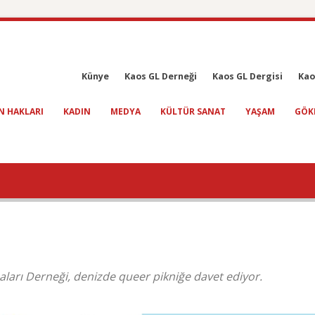
Künye
Kaos GL Derneği
Kaos GL Dergisi
Kao
N HAKLARI
KADIN
MEDYA
KÜLTÜR SANAT
YAŞAM
GÖK
maları Derneği, denizde queer pikniğe davet ediyor.