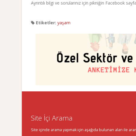
Ayrıntılı bilgi ve sorularınız için pikniğin Facebook say
Etiketler:
yaşam
Site İçi Arama
Site içinde arama yapmak için aşağıda bulunan alan ile aramak 