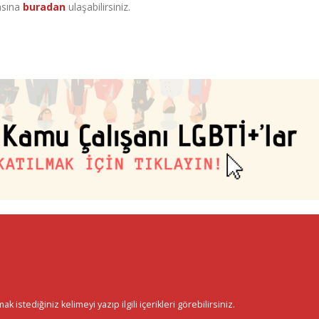
fasına
buradan
ulaşabilirsiniz.
istediğiniz kelimeyi yazıp ilgili içerikleri görebilirsiniz.