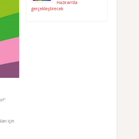
Haziran’da
gerçekleştirecek
r!”
arı için