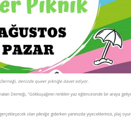
ı Derneği, denizde queer pikniğe davet ediyor.
maları Derneği, “Gökkuşağının renkleri yaz eğlencesinde bir araya geliyo
rçekleşecek olan pikniğe giderken yanınızda yiyeceklerinizi, plaj oyunl