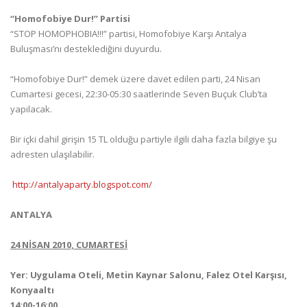
“Homofobiye Dur!” Partisi
“STOP HOMOPHOBIA!!!” partisi, Homofobiye Karşı Antalya
Buluşması’nı desteklediğini duyurdu.
“Homofobiye Dur!” demek üzere davet edilen parti, 24 Nisan
Cumartesi gecesi, 22:30-05:30 saatlerinde Seven Buçuk Club’ta
yapılacak.
Bir içki dahil girişin 15 TL olduğu partiyle ilgili daha fazla bilgiye şu
adresten ulaşılabilir.
http://antalyaparty.blogspot.com/
ANTALYA
24 NİSAN 2010, CUMARTESİ
Yer: Uygulama Oteli, Metin Kaynar Salonu, Falez Otel Karşısı,
Konyaaltı
14:00-16:00