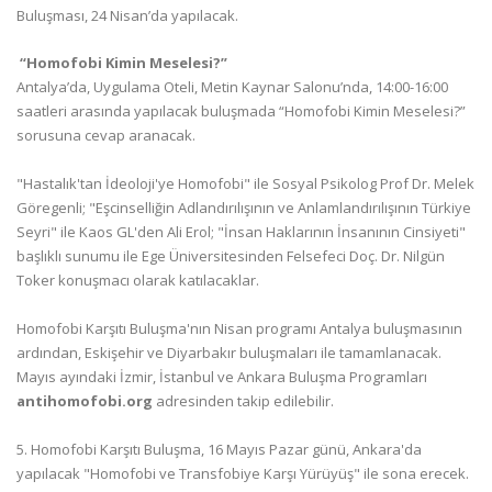
Buluşması, 24 Nisan’da yapılacak.
“Homofobi Kimin Meselesi?”
Antalya’da, Uygulama Oteli, Metin Kaynar Salonu’nda, 14:00-16:00
saatleri arasında yapılacak buluşmada “Homofobi Kimin Meselesi?”
sorusuna cevap aranacak.
"Hastalık'tan İdeoloji'ye Homofobi" ile Sosyal Psikolog Prof Dr. Melek
Göregenli; "Eşcinselliğin Adlandırılışının ve Anlamlandırılışının Türkiye
Seyri" ile Kaos GL'den Ali Erol; "İnsan Haklarının İnsanının Cinsiyeti"
başlıklı sunumu ile Ege Üniversitesinden Felsefeci Doç. Dr. Nilgün
Toker konuşmacı olarak katılacaklar.
Homofobi Karşıtı Buluşma'nın Nisan programı Antalya buluşmasının
ardından, Eskişehir ve Diyarbakır buluşmaları ile tamamlanacak.
Mayıs ayındaki İzmir, İstanbul ve Ankara Buluşma Programları
antihomofobi.org
adresinden takip edilebilir.
5. Homofobi Karşıtı Buluşma, 16 Mayıs Pazar günü, Ankara'da
yapılacak "Homofobi ve Transfobiye Karşı Yürüyüş" ile sona erecek.