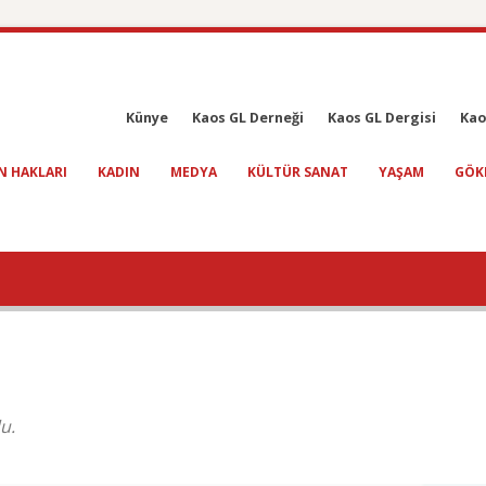
Künye
Kaos GL Derneği
Kaos GL Dergisi
Kao
N HAKLARI
KADIN
MEDYA
KÜLTÜR SANAT
YAŞAM
GÖK
u.