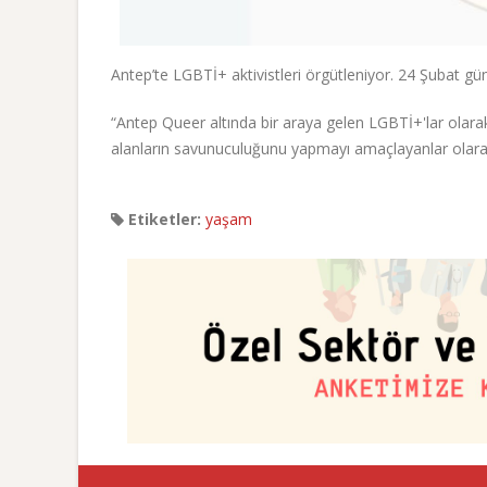
Antep’te LGBTİ+ aktivistleri örgütleniyor. 24 Şubat g
“Antep Queer altında bir araya gelen LGBTİ+'lar olarak
alanların savunuculuğunu yapmayı amaçlayanlar olarak, 
Etiketler:
yaşam