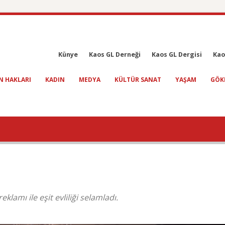
Künye
Kaos GL Derneği
Kaos GL Dergisi
Kao
N HAKLARI
KADIN
MEDYA
KÜLTÜR SANAT
YAŞAM
GÖK
klamı ile eşit evliliği selamladı.