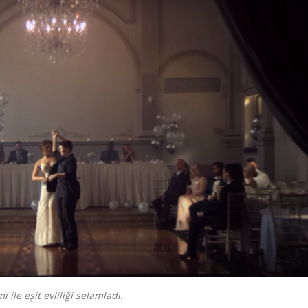
 ile eşit evliliği selamladı.