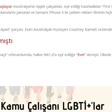
aylayan
Avustralya’nın Apple çalışanları, eşit evliliği hazırladıkları “Firs
 ilk danslarını yansıtan ve tamamı İPhone X ile çekilen reklam filminin hiçb
Apart” parçası. Eseri Avustralyalı müzisyen Courtney Barnett seslendiri
mıştı
ı” referandumda, halkın %61,6’sı eşit evliliğe “
Evet
” demişti. Ülkede 