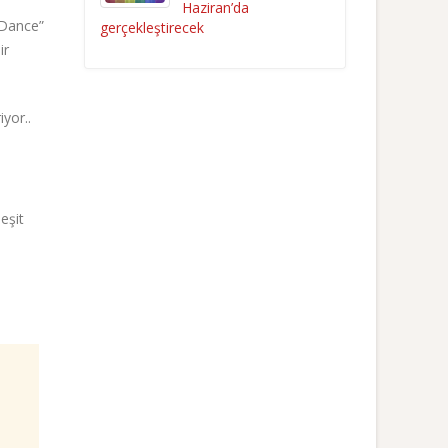
Haziran’da
t Dance”
gerçekleştirecek
ir
yor..
eşit