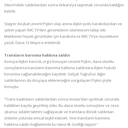
Sitesi’ndeki saldırılardan sonra Ankara’ya taşınmak zorunda kaldığını
belirtti.
Stajyer Avukat Levent Pişkin olay anına ilişkin polis karakolundan ve
çekim yapan İMC TV’den görüntülerin istenmesini talep etti.
Mahkeme heyeti görüntüler için karakola ve İMC TV’ye müzekkere
yazdı. Dava 12 Mayıs’a ertelendi.
Transların barınma hakkına saldırı
Konuya ilişkin kaosGL.org’a konuşan Levent Pişkin, dava olumlu
sonuçlanırsa transların barınma hakkına saldırılara ilişkin hukuki
korunma sağlanabileceğini kaydetti. Selçuk Tuğrul’un diğer
saldırılarının da dosyaya ekleneceğini vurgulayan Pişkin şöyle
konuştu:
“Trans kadınların saldırılardan sonra Avcılar’dan ayrılmak zorunda
kaldıkları kayda geçirilmiş oldu. Bu dava olumlu sonuçlanır ve ceza
çıkarsa; adalet tatmini sağlayacak ve translara dönük saldırıları
önleme yolunda emsal teşkil edecek. Yine transların barınma
hakkına saldırı bağlamında bu dava ilk özelliği taşıyor.”