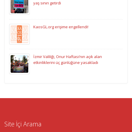
yaş sınırı getirdi
KaosGL.org erişime engellendi!
İzmir Valiliği, Onur Haftası’nın açık alan
etkinliklerini üç günlüğüne yasakladı
Site İçi Arama