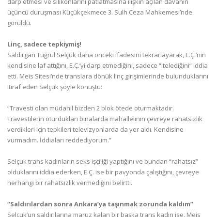
darp etmesi ve silikonlarını patlatmasına ilişkin açılan davanın
üçüncü duruşması Küçükçekmece 3. Sulh Ceza Mahkemesi’nde
görüldü.
Linç, sadece tepkiymiş!
Saldırgan Tuğrul Selçuk daha önceki ifadesini tekrarlayarak, E.Ç.’nin
kendisine laf attığını, E.Ç.’yi darp etmediğini, sadece “itelediğini” iddia
etti. Meis Sitesi’nde translara dönük linç girişimlerinde bulunduklarını
itiraf eden Selçuk şöyle konuştu:
“Travesti olan müdahil bizden 2 blok ötede oturmaktadır.
Travestilerin oturdukları binalarda mahallelinin çevreye rahatsızlık
verdikleri için tepkileri televizyonlarda da yer aldı. Kendisine
vurmadım. İddiaları reddediyorum.”
Selçuk trans kadınların seks işçiliği yaptığını ve bundan “rahatsız”
olduklarını iddia ederken, E.Ç. ise bir pavyonda çalıştığını, çevreye
herhangi bir rahatsızlık vermediğini belirtti.
“Saldırılardan sonra Ankara’ya taşınmak zorunda kaldım”
Selçuk’un saldırılarına maruz kalan bir başka trans kadın ise, Meis