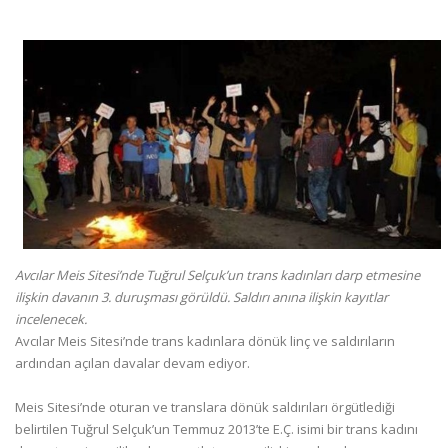
Avcılar Meis Sitesi’nde Tuğrul Selçuk’un trans kadınları darp etmesine
ilişkin davanın 3. duruşması görüldü. Saldırı anına ilişkin kayıtlar
incelenecek.
Avcılar Meis Sitesi’nde trans kadınlara dönük linç ve saldırıların
ardından açılan davalar devam ediyor.
Meis Sitesi’nde oturan ve translara dönük saldırıları örgütlediği
belirtilen Tuğrul Selçuk’un Temmuz 2013’te E.Ç. isimi bir trans kadını