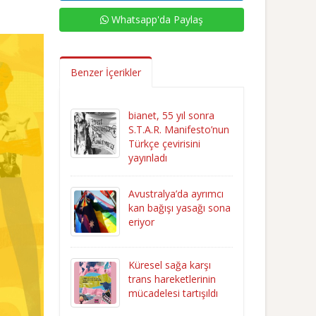
Whatsapp'da Paylaş
Benzer İçerikler
bianet, 55 yıl sonra
S.T.A.R. Manifesto’nun
Türkçe çevirisini
yayınladı
Avustralya’da ayrımcı
kan bağışı yasağı sona
eriyor
Küresel sağa karşı
trans hareketlerinin
mücadelesi tartışıldı