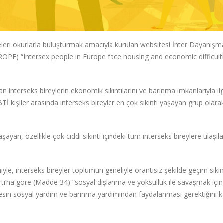
meleri okurlarla buluşturmak amacıyla kurulan websitesi İnter Dayanışm
ROPE) “Intersex people in Europe face housing and economic difficult
interseks bireylerin ekonomik sıkıntılarını ve barınma imkanlarıyla ilgi
İ kişiler arasında interseks bireyler en çok sıkıntı yaşayan grup olara
şayan, özellikle çok ciddi sıkıntı içindeki tüm interseks bireylere ulaş
yle, interseks bireyler toplumun geneliyle orantısız şekilde geçim sıkın
artı’na göre (Madde 34) “sosyal dışlanma ve yoksulluk ile savaşmak içi
rkesin sosyal yardım ve barınma yardımından faydalanması gerektiğini k