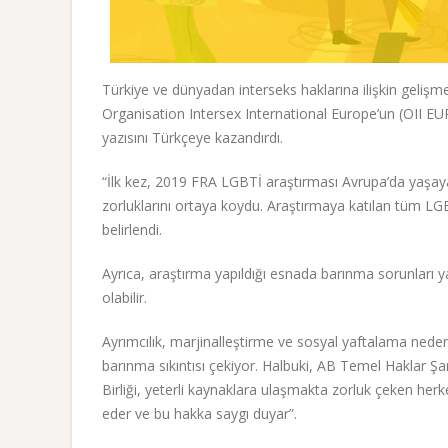
Türkiye ve dünyadan interseks haklarına ilişkin geliş
Organisation Intersex International Europe’un (OII EU
yazısını Türkçeye kazandırdı.
“İlk kez, 2019 FRA LGBTİ araştırması Avrupa’da yaşayan 
zorluklarını ortaya koydu. Araştırmaya katılan tüm LGBT
belirlendi.
Ayrıca, araştırma yapıldığı esnada barınma sorunları ya
olabilir.
Ayrımcılık, marjinalleştirme ve sosyal yaftalama nedeni
barınma sıkıntısı çekiyor. Halbuki, AB Temel Haklar Ş
Birliği, yeterli kaynaklara ulaşmakta zorluk çeken he
eder ve bu hakka saygı duyar”.