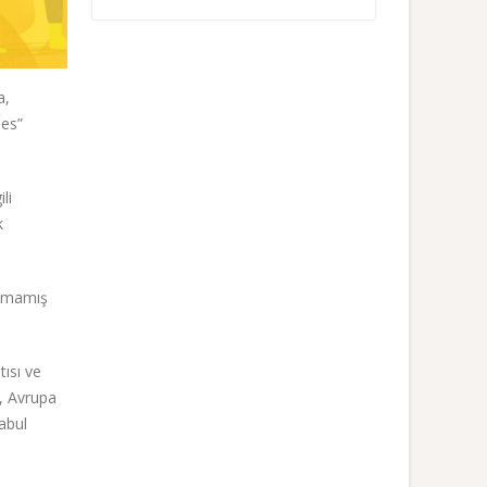
a,
ies”
li
k
ılamamış
tısı ve
n, Avrupa
abul