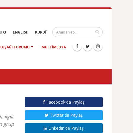
s Q
ENGLISH
KURDÎ
KUŞAĞI FORUMU
MULTIMEDYA
Facebook'da Paylaş
Twitter'da Paylaş
ilgili
an grup
LinkedIn'de Paylaş