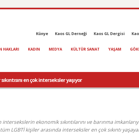
Künye
Kaos GL Derneği
Kaos GL Dergisi
Kao
N HAKLARI
KADIN
MEDYA
KÜLTÜR SANAT
YAŞAM
GÖK
sıkıntısını en çok interseksler yaşıyor
ntersekslerin ekonomik sıkıntılarını ve barınma imkanlarıyla 
 tüm LGBTİ kişiler arasında interseksler en çok sıkıntı yaşay