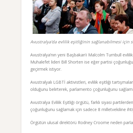
Avustralya’da evlilik eşitliğinin sağlanabilmesi için
Avustralya’nın yeni Başbakan’ı Malcolm Turnbull evlili
Muhalefet lideri Bill Shorten ise eğer partisi çoğunluğ
geçirmek istiyor.
Avustralyalı LGBTİ aktivistleri, evlilik eşitliği tartışma
olduğunu belirterek, parlamento çoğunluğunu sağlamak
Avustralya Evlilik Eşitliği örgütü, farklı siyasi partil
çoğunluğunu sağlamak için sadece 8 milletvekiline ihti
Örgütün ulusal direktörü Rodney Croome neden parlament