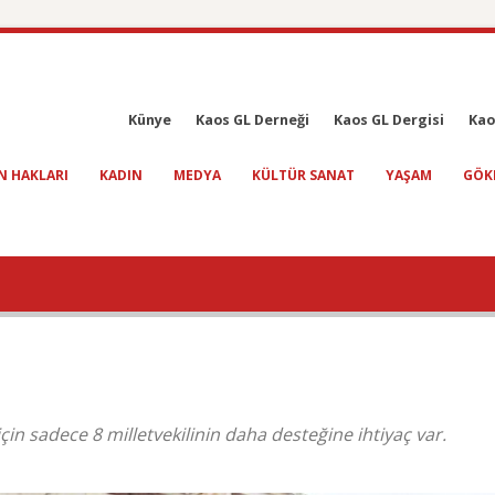
Künye
Kaos GL Derneği
Kaos GL Dergisi
Kao
N HAKLARI
KADIN
MEDYA
KÜLTÜR SANAT
YAŞAM
GÖK
 için sadece 8 milletvekilinin daha desteğine ihtiyaç var.