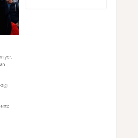
anıyor.
dan
ktiği
amento