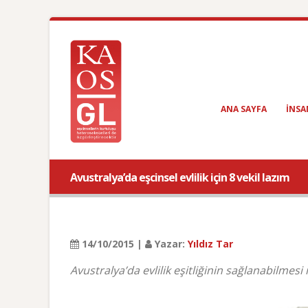
ANA SAYFA
INSA
Avustralya’da eşcinsel evlilik için 8 vekil lazım
14/10/2015 |
Yazar:
Yıldız Tar
Avustralya’da evlilik eşitliğinin sağlanabilmesi