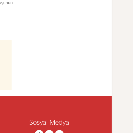
luşunun
Sosyal Medya