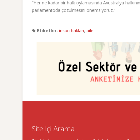
“Her ne kadar bir halk oylamasında Avustralya halkının a
parlamentoda çözülmesini önemsiyoruz.”
Etiketler:
insan hakları
,
aile
Site İçi Arama