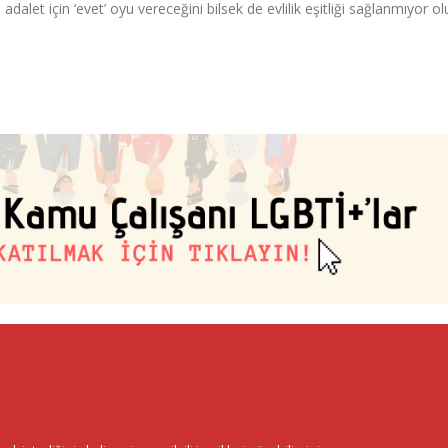
dalet için ‘evet’ oyu vereceğini bilsek de evlilik eşitliği sağlanmıyor o