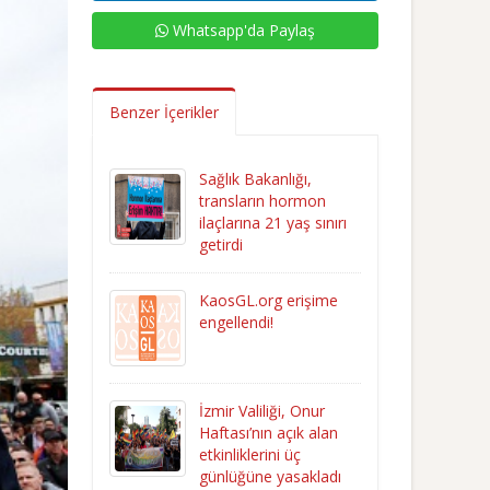
Whatsapp'da Paylaş
Benzer İçerikler
Sağlık Bakanlığı,
transların hormon
ilaçlarına 21 yaş sınırı
getirdi
KaosGL.org erişime
engellendi!
İzmir Valiliği, Onur
Haftası’nın açık alan
etkinliklerini üç
günlüğüne yasakladı