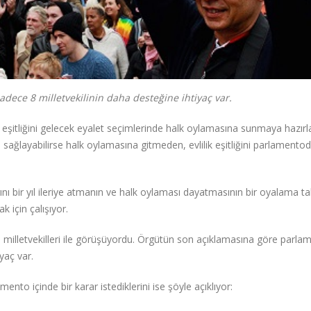
 sadece 8 milletvekilinin daha desteğine ihtiyaç var.
k eşitliğini gelecek eyalet seçimlerinde halk oylamasına sunmaya hazırl
u sağlayabilirse halk oylamasına gitmeden, evlilik eşitliğini parlamento
larını bir yıl ileriye atmanın ve halk oylaması dayatmasının bir oyalama ta
 için çalışıyor.
erden milletvekilleri ile görüşüyordu. Örgütün son açıklamasına göre parl
yaç var.
o içinde bir karar istediklerini ise şöyle açıklıyor: