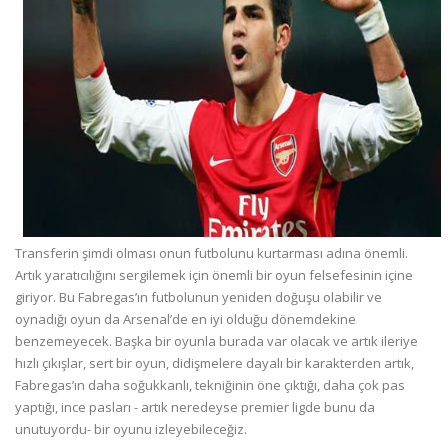
Transferin şimdi olması onun futbolunu kurtarması adına önemli.
Artık yaratıcılığını sergilemek için önemli bir oyun felsefesinin içine
giriyor. Bu Fabregas’ın futbolunun yeniden doğuşu olabilir ve
oynadığı oyun da Arsenal’de en iyi olduğu dönemdekine
benzemeyecek. Başka bir oyunla burada var olacak ve artık ileriye
hızlı çıkışlar, sert bir oyun, didişmelere dayalı bir karakterden artık,
Fabregas’ın daha soğukkanlı, tekniğinin öne çıktığı, daha çok pas
yaptığı, ince pasları - artık neredeyse premier ligde bunu da
unutuyordu- bir oyunu izleyebileceğiz.