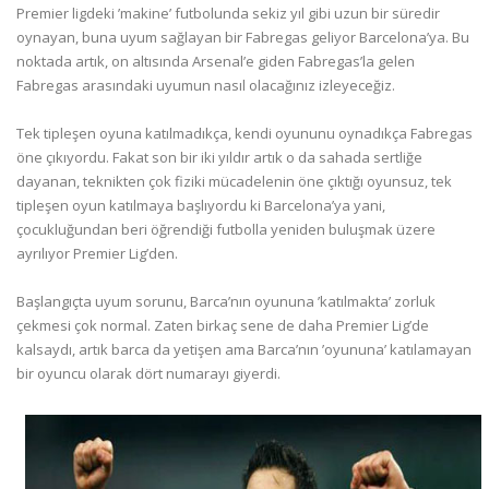
Premier ligdeki ’makine’ futbolunda sekiz yıl gibi uzun bir süredir
oynayan, buna uyum sağlayan bir Fabregas geliyor Barcelona’ya. Bu
noktada artık, on altısında Arsenal’e giden Fabregas’la gelen
Fabregas arasındaki uyumun nasıl olacağınız izleyeceğiz.
Tek tipleşen oyuna katılmadıkça, kendi oyununu oynadıkça Fabregas
öne çıkıyordu. Fakat son bir iki yıldır artık o da sahada sertliğe
dayanan, teknikten çok fiziki mücadelenin öne çıktığı oyunsuz, tek
tipleşen oyun katılmaya başlıyordu ki Barcelona’ya yani,
çocukluğundan beri öğrendiği futbolla yeniden buluşmak üzere
ayrılıyor Premier Lig’den.
Başlangıçta uyum sorunu, Barca’nın oyununa ’katılmakta’ zorluk
çekmesi çok normal. Zaten birkaç sene de daha Premier Lig’de
kalsaydı, artık barca da yetişen ama Barca’nın ’oyununa’ katılamayan
bir oyuncu olarak dört numarayı giyerdi.