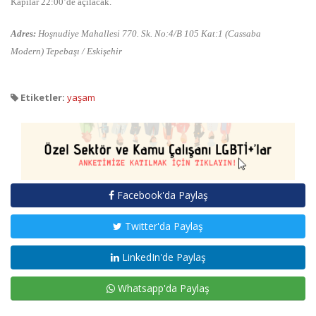
Kapılar 22:00’de açılacak.
Adres:
Hoşnudiye Mahallesi 770. Sk. No:4/B 105 Kat:1
(Cassaba
Modern)
Tepebaşı / Eskişehir
Etiketler:
yaşam
Facebook'da Paylaş
Twitter'da Paylaş
LinkedIn'de Paylaş
Whatsapp'da Paylaş