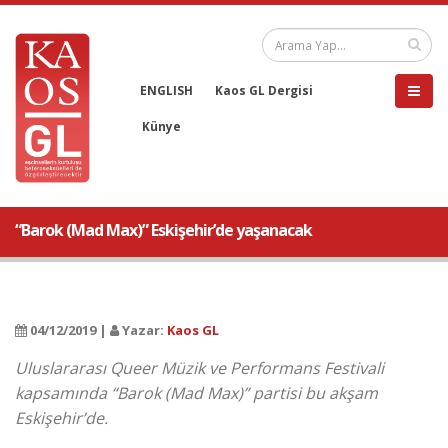
ENGLISH
Kaos GL Dergisi
Künye
“Barok (Mad Max)” Eskişehir’de yaşanacak
04/12/2019 |
Yazar:
Kaos GL
Uluslararası Queer Müzik ve Performans Festivali
kapsamında “Barok (Mad Max)” partisi bu akşam
Eskişehir’de.