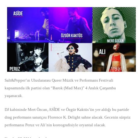
Salt&Pepper’ın Uluslararası Queer Müzik ve Performans Festivali
kapsamında ilk partisi olan “Barok (Mad Max)” 4 Aralık Çarşamba
yaşanacak.
DJ kabininde Mert Özcan, ASÎDE ve Özgür Kaktüs’ün yer aldığı bu partide
drag performans sanatçısı Florence K. Delight sahne alacak. Gecenin sürpriz
performansı Peruz ve Ali’nin koreografisiyle oryantal olacak.