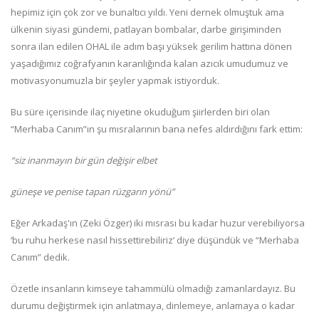
hepimiz için çok zor ve bunaltıcı yıldı. Yeni dernek olmuştuk ama
ülkenin siyasi gündemi, patlayan bombalar, darbe girişiminden
sonra ilan edilen OHAL ile adım başı yüksek gerilim hattına dönen
yaşadığımız coğrafyanın karanlığında kalan azıcık umudumuz ve
motivasyonumuzla bir şeyler yapmak istiyorduk.
Bu süre içerisinde ilaç niyetine okuduğum şiirlerden biri olan
“Merhaba Canım”ın şu mısralarının bana nefes aldırdığını fark ettim:
“siz inanmayın bir gün değişir elbet
güneşe ve penise tapan rüzgarın yönü”
Eğer Arkadaş'ın (Zeki Özger) iki mısrası bu kadar huzur verebiliyorsa
‘bu ruhu herkese nasıl hissettirebiliriz’ diye düşündük ve “Merhaba
Canım” dedik.
Özetle insanların kimseye tahammülü olmadığı zamanlardayız. Bu
durumu değiştirmek için anlatmaya, dinlemeye, anlamaya o kadar