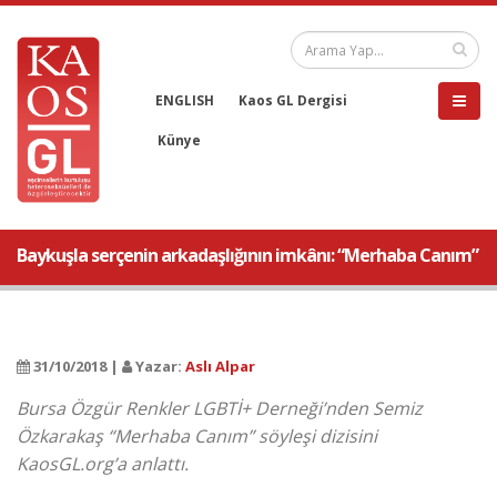
ENGLISH
Kaos GL Dergisi
Künye
Baykuşla serçenin arkadaşlığının imkânı: “Merhaba Canım”
31/10/2018 |
Yazar:
Aslı Alpar
Bursa Özgür Renkler LGBTİ+ Derneği’nden Semiz
Özkarakaş “Merhaba Canım” söyleşi dizisini
KaosGL.org’a anlattı.