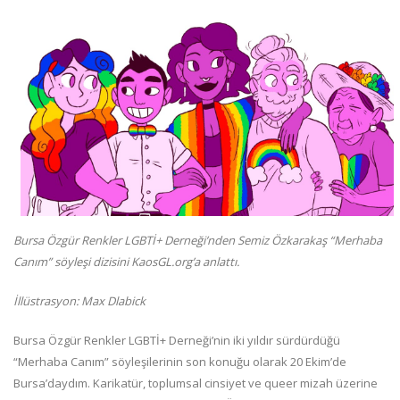
Bursa Özgür Renkler LGBTİ+ Derneği’nden Semiz Özkarakaş “Merhaba
Canım” söyleşi dizisini KaosGL.org’a anlattı.
İllüstrasyon: Max Dlabick
Bursa Özgür Renkler LGBTİ+ Derneği’nin iki yıldır sürdürdüğü
“Merhaba Canım” söyleşilerinin son konuğu olarak 20 Ekim’de
Bursa’daydım. Karikatür, toplumsal cinsiyet ve queer mizah üzerine