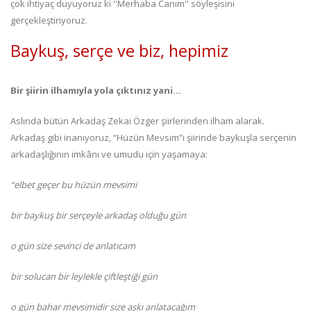
çok ihtiyaç duyuyoruz ki ''Merhaba Canım'' söyleşisini
gerçekleştiriyoruz.
Baykuş, serçe ve biz, hepimiz
Bir şiirin ilhamıyla yola çıktınız yani…
Aslında bütün Arkadaş Zekai Özger şiirlerinden ilham alarak.
Arkadaş gibi inanıyoruz, “Hüzün Mevsim”i şiirinde baykuşla serçenin
arkadaşlığının imkânı ve umudu için yaşamaya:
“elbet geçer bu hüzün mevsimi
bir baykuş bir serçeyle arkadaş olduğu gün
o gün size sevinci de anlatıcam
bir solucan bir leylekle çiftleştiği gün
o gün bahar mevsimidir size aşkı anlatacağım