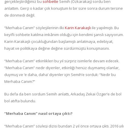
gerçekleştirdiğimiz bu
sohbette
Semih (Özkarakaş) sordu ben
anlattım. Gerçi o kadar çok konuştum ki bir süre sonra durum tersine
de dönmedi değil.
“Merhaba Canım” söyleşilerinin ilki
Karin Karakaşlı
ile yapılmıştı. Bu
keyifli sohbete katılma imkânım olduğu için kendimi şanslı sayıyorum.
Karin Karakaşlı çocukluğundan başlamıştı anlatmaya, edebiyat,
hayat ve politikaya değine değine sürdürmüştü konuşmasını.
“Merhaba Canım” etkinlikleri bu yıl sürpriz isimlerle devam edecek.
“Merhaba Canım” nedir diyenler, etkinliği henüz duymamış olanlar,
duymuş ve ‘e daha, daha’ diyenler için Semih’e sorduk: “Nedir bu
Merhaba Canım?”
Bu defa da ben sordum Semih anlattı, Arkadaş Zekai Özger’e de bol
bol atıfta bulundu.
“Merhaba Canım” nasıl ortaya çıktı?
“Merhaba Canım” söyleşi dizisi bundan 2 yıl önce ortaya çıktı. 2016 yılı