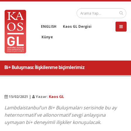
ENGLISH
Kaos GL Dergisi
Künye
Bi+ Buluşması: İlişkilenme biçimlerimiz
15/02/2021 |
Yazar:
Kaos GL
Lambdaistanbul’un Bi+ Buluşmaları serisinde bu ay
heternormatif ve allonormatif sevgi anlayışına
uymayan bi+ deneyimli ilişkiler konuşulacak.