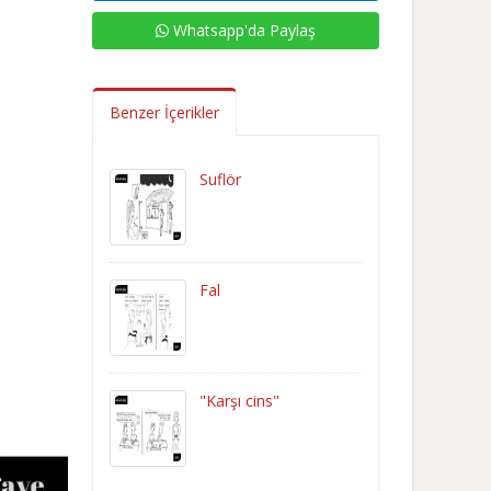
Whatsapp'da Paylaş
Benzer İçerikler
Suflör
Fal
"Karşı cins"