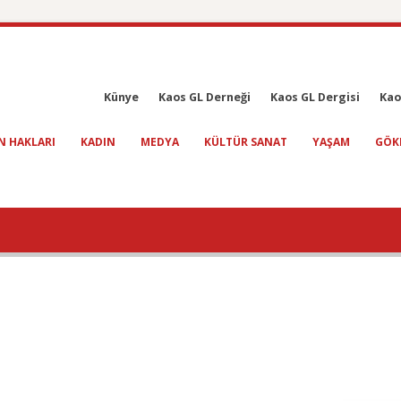
Künye
Kaos GL Derneği
Kaos GL Dergisi
Kao
N HAKLARI
KADIN
MEDYA
KÜLTÜR SANAT
YAŞAM
GÖK