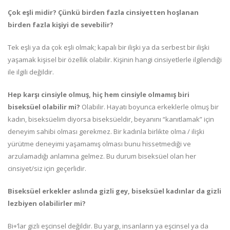
Çok eşli midir?
Çünkü birden fazla cinsiyetten hoşlanan
birden fazla kişiyi de sevebilir?
Tek eşli ya da çok eşli olmak; kapalı bir ilişki ya da serbest bir ilişki
yaşamak kişisel bir özellik olabilir. Kişinin hangi cinsiyetlerle ilgilendiği
ile ilgili değildir.
Hep karşı cinsiyle olmuş, hiç hem cinsiyle olmamış biri
biseksüel olabilir mi?
Olabilir. Hayatı boyunca erkeklerle olmuş bir
kadın, biseksüelim diyorsa biseksüeldir, beyanını “kanıtlamak” için
deneyim sahibi olması gerekmez. Bir kadınla birlikte olma / ilişki
yürütme deneyimi yaşamamış olması bunu hissetmediği ve
arzulamadığı anlamına gelmez. Bu durum biseksüel olan her
cinsiyet/siz için geçerlidir.
Biseksüel erkekler aslında gizli gey, biseksüel kadınlar da gizli
lezbiyen olabilirler mi?
Bi+’lar gizli eşcinsel değildir. Bu yargı, insanların ya eşcinsel ya da