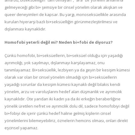
ama bu, biseksüelliğin “tam olmayan”, “ara” bir yönelim anlamına
gelmeyeceği gibi bi+ şemsiye bir cinsel yönelim olarak akışkan ve
queer deneyimleri de kapsar. Bu yargı, monoseksüellikle arasında
kurulan hiyerarşi bazlı bi+seksüelliğin görünmezleştirilmesi ve
dışlanması kaynaklıdır.
Homofobi yeterli değil mi? Neden bi+fobi de diyoruz?
Çünkü homofobi, bi+seksüellerin, bi+seksüel olduğu için yaşadığı
ayrımcılığı, yok sayılmayı, dışlanmayı karşılayamaz, onu
tanımlayamaz. Bi+seksüellik, lezbiyen ya da geyin bir kesişim kümesi
olarak var olan bir cinsel yönelim olmadığı için bi+seksüellerin
yaşadığı sorunlar da kesişim kümesi kaynaklı değil bilakis kendi
yönelim, arzu ve varoluşlarını hedef alan düşmanlık ve ayrımcılık
kaynaklıdır. Öte yandan iki kadın ya da iki erkeğin beraberliğine
yönelik üretilen nefret ve ayrımcılık dolu dil, sadece homofobiyi değil
bi+fobiyi de içerir çünkü hedef haline gelmiş kişilerin cinsel
yönelimlerini bilemeyebiliriz, öznelerin hemcins olması, onları direkt
eşcinsel yapamaz.