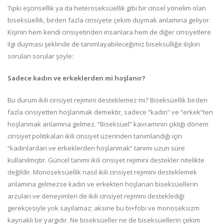
Tıpkı eşcinsellik ya da heteroseksüellik gibi bir cinsel yönelim olan
biseksüellik, birden fazla cinsiyete çekim duymak anlamına geliyor.
Kişinin hem kendi cinsiyetinden insanlara hem de diğer cinsiyetlere
ilgi duyması şeklinde de tanımlayabileceğimiz biseksülliğe ilişkin
sorulan sorular şöyle:
Sadece kadın ve erkeklerden mi hoşlanır?
Bu durum ikili cinsiyet rejimini desteklemez mi? Biseksüellik birden
fazla cinsiyetten hoşlanmak demektir, sadece “kadın” ve “erkek”ten
hoşlanmak anlamına gelmez. “Biseksüel” kavramının çıktığı dönem
cinsiyet politikaları ikili cinsiyet üzerinden tanımlandığı için
“kadınlardan ve erkeklerden hoşlanmak” tanımı uzun süre
kullanılmıştır. Güncel tanımı ikili cinsiyet rejimini destekler nitelikte
değildir. Monoseksüellik nasıl ikili cinsiyet rejimini desteklemek
anlamına gelmezse kadın ve erkekten hoşlanan biseksüellerin
arzuları ve deneyimleri de ikili cinsiyet rejimini desteklediği
gerekçesiyle yok sayılamaz; aksine bu bi+fobi ve monoseksizm
kaynaklı bir yargıdır. Ne biseksüeller ne de biseksüellerin çekim