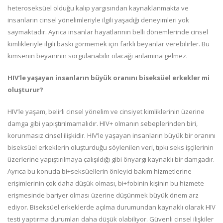
heteroseksüel olduğu kalıp yargısından kaynaklanmakta ve
insanların cinsel yönelimleriyle ilgili yaşadığı deneyimleri yok
saymaktadır. Ayrıca insanlar hayatlarının belli dönemlerinde cinsel
kimlikleriyle ilgili baskı görmemek için farklı beyanlar verebilirler. Bu
kimsenin beyanının sorgulanabilir olacağı anlamına gelmez.
HIV’le yaşayan insanların büyük oranını biseksüel erkekler mi
oluşturur?
HIV’le yaşam, belirli cinsel yönelim ve cinsiyet kimliklerinin üzerine
damga gibi yapıştırılmamalıdır. HIV+ olmanın sebeplerinden biri,
korunmasız cinsel ilişkidir. HIV’le yaşayan insanların büyük bir oranını
biseksüel erkeklerin oluşturduğu söylenilen veri, tıpkı seks işçilerinin
üzerlerine yapıştırılmaya çalışıldığı gibi önyargı kaynaklı bir damgadır.
Ayrıca bu konuda bi+seksüellerin önleyici bakım hizmetlerine
erişimlerinin çok daha düşük olması, bi+fobinin kişinin bu hizmete
erişmesinde bariyer olması üzerine düşünmek büyük önem arz
ediyor. Biseksüel erkeklerde açılma durumundan kaynaklı olarak HIV
testi yaptırma durumları daha düşük olabiliyor. Güvenli cinsel ilişkiler