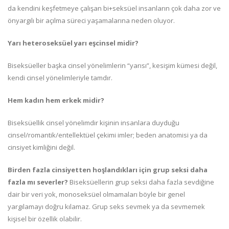
da kendini keşfetmeye çalışan bi+seksüel insanların çok daha zor ve
önyargılı bir açılma süreci yaşamalarına neden oluyor.
Yarı heteroseksüel yarı eşcinsel midir?
Biseksüeller başka cinsel yönelimlerin “yarısı”, kesişim kümesi değil,
kendi cinsel yönelimleriyle tamdır.
Hem kadın hem erkek midir?
Biseksüellik cinsel yönelimdir kişinin insanlara duyduğu
cinsel/romantik/entellektüel çekimi imler; beden anatomisi ya da
cinsiyet kimliğini değil.
Birden fazla cinsiyetten hoşlandıkları için grup seksi daha
fazla mı severler?
Biseksüellerin grup seksi daha fazla sevdiğine
dair bir veri yok, monoseksüel olmamaları böyle bir genel
yargılamayı doğru kılamaz. Grup seks sevmek ya da sevmemek
kişisel bir özellik olabilir.