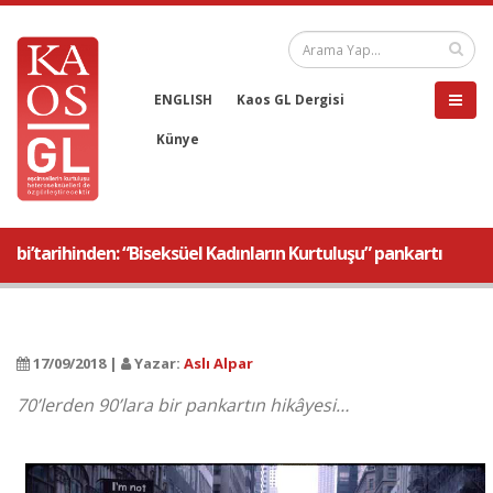
ENGLISH
Kaos GL Dergisi
Künye
bi’tarihinden: “Biseksüel Kadınların Kurtuluşu” pankartı
17/09/2018 |
Yazar:
Aslı Alpar
70’lerden 90’lara bir pankartın hikâyesi…