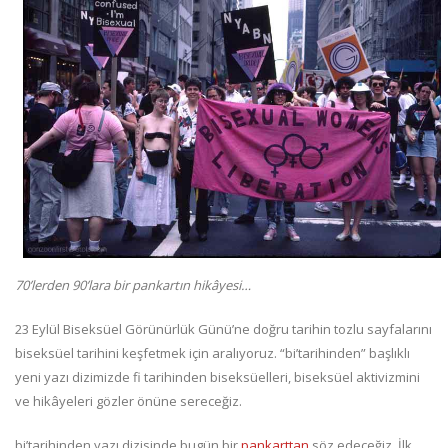
70’lerden 90’lara bir pankartın hikâyesi…
23 Eylül Biseksüel Görünürlük Günü’ne doğru tarihin tozlu sayfalarını
biseksüel tarihini keşfetmek için aralıyoruz. “bi’tarihinden” başlıklı
yeni yazı dizimizde fi tarihinden biseksüelleri, biseksüel aktivizmini
ve hikâyeleri gözler önüne sereceğiz.
bi’tarihinden yazı dizisinde bugün bir
pankarttan
söz edeceğiz. İlk