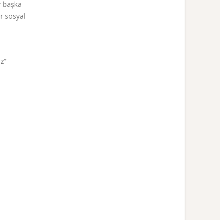
r başka
r sosyal
iz”