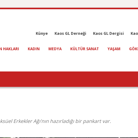
Künye
Kaos GL Derneği
Kaos GL Dergisi
Kao
N HAKLARI
KADIN
MEDYA
KÜLTÜR SANAT
YAŞAM
GÖK
süel Erkekler Ağı’nın hazırladığı bir pankart var.