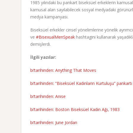
1985 yılındaki bu pankart biseksüel erkeklerin kamus
kamusal alan sayılabilecek sosyal medyadaki görünürlü
medya kampanyası.
Biseksüel erkekler cinsel yönelimlerine yönelik ayrımcı
ve
#BisexualMenSpeak
hashtagini kullanarak yaşadıkla
demişlerdi.
İlgili yazılar:
bi’tarihinden: Anything That Moves
bi’tarihinden: “Biseksüel Kadınların Kurtuluşu” pankartı
bi’tarihinden: Anise
bi’tarihinden: Boston Biseksüel Kadın Ağı, 1983
bi’tarihinden: June Jordan