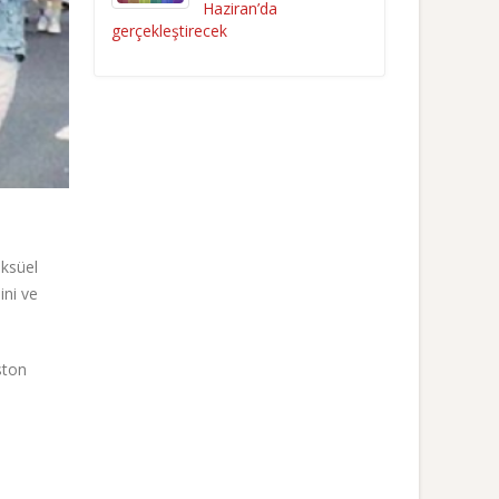
Haziran’da
gerçekleştirecek
eksüel
ini ve
ston