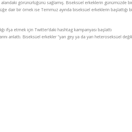
al alandaki görünürlüğünü sağlamış. Biseksüel erkeklerin günümüzde bi
ğe dair bir örnek ise Temmuz ayında biseksüel erkeklerin başlattığı bi
lığı ifşa etmek için Twitter’daki hashtag kampanyası başlattı
rını anlattı. Biseksüel erkekler “yarı gey ya da yarı heteroseksüel değil