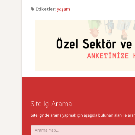
Etiketler:
yaşam
Site İçi Arama
Site içinde arama yapmak için aşağıda bulunan alan ile aramak 