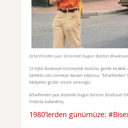
bi’tarihinden yazı dizisinde bugün Boston Biseksüel 
23 Eylül Biseksüel Görünürlük Günü’nü geride bıraktık
tarihinin izini sürmeye devam ediyoruz. “bi’tarihinden” b
hikâyeleri gözler önüne sereceğiz.
bi’tarihinden yazı dizisinde bugün Boston Biseksüel Erk
Pride’da kullanılmış.
1980’lerden günümüze: #Bis