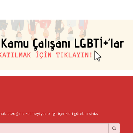
istediğiniz kelimeyi yazıp ilgili içerikleri görebilirsiniz.