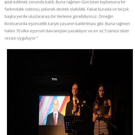
iptal edilmek zorunda kaldı. Buna rağmen Gürcistan toplumuna bir
farkındalık videosu çekerek destek olabildik. Fakat burada ve birçok
başka yerde uluslararası bir ilerleme görebiliyoruz. Örneğin
Bostvana’da eşcinsellik karşıtı yasanın kaldırılması gibi. Buna rağmen
halen 70 ülke eşcinsel davranışları yasaklıyor ve en az 5 tanesi ölüm
cezası uyguluyor.”