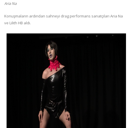
Aria Na
Konuşmaların ardından sahneyi drag performans sanatçıları Aria Na
ve Lilith HB aldı.