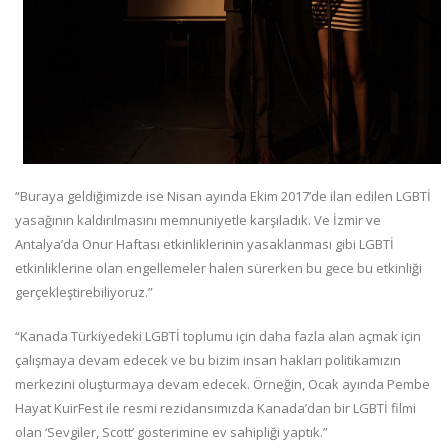
“Buraya geldiğimizde ise Nisan ayında Ekim 2017’de ilan edilen LGBTİ
yasağının kaldırılmasını memnuniyetle karşıladık. Ve İzmir ve
Antalya’da Onur Haftası etkinliklerinin yasaklanması gibi LGBTİ
etkinliklerine olan engellemeler halen sürerken bu gece bu etkinliği
gerçekleştirebiliyoruz.”
“Kanada Türkiyedeki LGBTİ toplumu için daha fazla alan açmak için
çalışmaya devam edecek ve bu bizim insan hakları politikamızın
merkezini oluşturmaya devam edecek. Örneğin, Ocak ayında Pembe
Hayat KuirFest ile resmi rezidansımızda Kanada’dan bir LGBTİ filmi
olan ‘Sevgiler, Scott’ gösterimine ev sahipliği yaptık.”