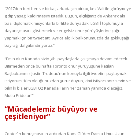
“2017den beri ben ve birkaç arkadaşım birkaç kez Vali ile görüşmeye
gidip yasağı kaldırmasını istedik. Bugün, elçiliğimiz de Ankara’daki
bazı diplomatik misyonlarla birlikte dünyadaki LGBTİ toplumuyla
dayanışmasını göstermek ve engelsiz onur yürüyüşlerine çağrı
yapmak için bir tweet attı. Ayrıca elçilik balkonumuzda da gökkuşağı
bayrağı dalgalandırıyoruz.”
“Emin olun Kanada sizin gibi paydaşlarla çalışmaya devam edecek.
Bitirmeden önce bu hafta Toronto onur yürüyüşüne katılan
Başbakanımız Justin Trudeau’nun konuyla ilgili tweetini paylaşmak
istiyorum: ‘Kim olduğunuzdan gurur duyun, kimi istiyorsanız sevin ve
bilin ki bizler LGBTQ2 Kanadalıların her zaman yanında olacağız.
Mutlu Pridelar!’”
“Mücadelemiz büyüyor ve
çeşitleniyor”
Cooter’ın konuşmasının ardından Kaos GL’den Damla Umut Uzun