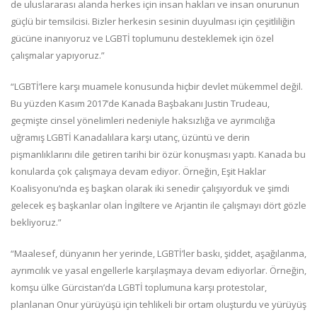
de uluslararası alanda herkes için insan hakları ve insan onurunun
güçlü bir temsilcisi. Bizler herkesin sesinin duyulması için çeşitliliğin
gücüne inanıyoruz ve LGBTİ toplumunu desteklemek için özel
çalışmalar yapıyoruz.”
“LGBTİ’lere karşı muamele konusunda hiçbir devlet mükemmel değil.
Bu yüzden Kasım 2017’de Kanada Başbakanı Justin Trudeau,
geçmişte cinsel yönelimleri nedeniyle haksızlığa ve ayrımcılığa
uğramış LGBTİ Kanadalılara karşı utanç, üzüntü ve derin
pişmanlıklarını dile getiren tarihi bir özür konuşması yaptı. Kanada bu
konularda çok çalışmaya devam ediyor. Örneğin, Eşit Haklar
Koalisyonu’nda eş başkan olarak iki senedir çalışıyorduk ve şimdi
gelecek eş başkanlar olan İngiltere ve Arjantin ile çalışmayı dört gözle
bekliyoruz.”
“Maalesef, dünyanın her yerinde, LGBTİ’ler baskı, şiddet, aşağılanma,
ayrımcılık ve yasal engellerle karşılaşmaya devam ediyorlar. Örneğin,
komşu ülke Gürcistan’da LGBTİ toplumuna karşı protestolar,
planlanan Onur yürüyüşü için tehlikeli bir ortam oluşturdu ve yürüyüş