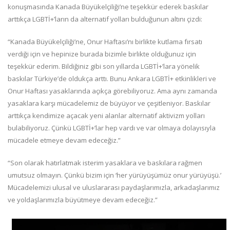
konuşmasında Kanada Büyükelçiliği’ne teşekkür ederek baskılar
arttıkça LGBTİ+’ların da alternatif yolları bulduğunun altını çizdi:
“Kanada Büyükelçiliği’ne, Onur Haftası’nı birlikte kutlama fırsatı
verdiği için ve hepinize burada bizimle birlikte olduğunuz için
teşekkür ederim. Bildiğiniz gibi son yıllarda LGBTİ+’lara yönelik
baskılar Türkiye’de oldukça arttı. Bunu Ankara LGBTİ+ etkinlikleri ve
Onur Haftası yasaklarında açıkça görebiliyoruz. Ama aynı zamanda
yasaklara karşı mücadelemiz de büyüyor ve çeşitleniyor. Baskılar
arttıkça kendimize açacak yeni alanlar alternatif aktivizm yolları
bulabiliyoruz. Çünkü LGBTİ+’lar hep vardı ve var olmaya dolayısıyla
mücadele etmeye devam edeceğiz.”
“Son olarak hatırlatmak isterim yasaklara ve baskılara rağmen
umutsuz olmayın. Çünkü bizim için ‘her yürüyüşümüz onur yürüyüşü.’
Mücadelemizi ulusal ve uluslararası paydaşlarımızla, arkadaşlarımız
ve yoldaşlarımızla büyütmeye devam edeceğiz.”