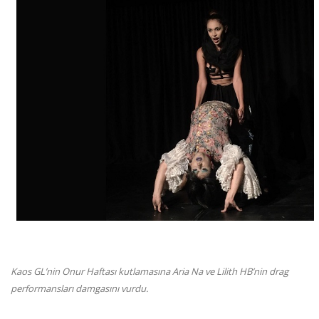
Kaos GL’nin Onur Haftası kutlamasına Aria Na ve Lilith HB’nin drag
performansları damgasını vurdu.