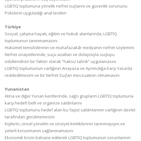
LGBTIQ toplumuna yönelik nefret suçlarını ve güvenlik sorununu
Polislerin uyguladığı anal testleri
Türkiye
Sosyal, çalışma hayatı, eğitim ve hukuk alanlarında, LGBTIQ
toplumunun tanınmamasını
Hükümet temsilcilerinin ve muhafazakâr medyanın nefret söylemini
Nefret cinayetlerinde, suçu azaltan ve dolayısıyla suçluyu
ödüllendiren bir faktör olarak “haksız tahrik” uygulamasını
LGBTIQ toplumunun varlığının Anayasa ve Ayrımcılığa Karşı Yasa’da
reddedilmesini ve bir Nefret Suçları mevzuatının olmamasını
Yunanistan
Atina ve diğer Yunan kentlerinde, sağcı grupların LGBTIQ toplumuna
karşı hedefi belli ve organize saldırılarını
LGBTIQ toplumunu hedef alan bu faşist saldırılarının varlığının devlet
tarafından görülmemesini
Kişilerin, cinsel yönelim ve cinsiyet kimliklerinin tanınmayışını ve
yeterli korunmanın sağlanmamasını
Ekonomik krizin bahane edilerek LGBTIQ toplumunun sorunlarının