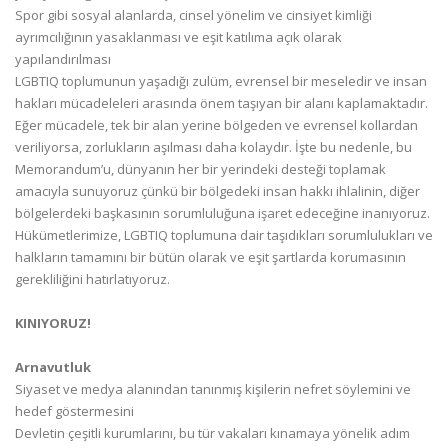
Spor gibi sosyal alanlarda, cinsel yönelim ve cinsiyet kimliği
ayrımcılığının yasaklanması ve eşit katılıma açık olarak
yapılandırılması
LGBTIQ toplumunun yaşadığı zulüm, evrensel bir meseledir ve insan
hakları mücadeleleri arasında önem taşıyan bir alanı kaplamaktadır.
Eğer mücadele, tek bir alan yerine bölgeden ve evrensel kollardan
veriliyorsa, zorlukların aşılması daha kolaydır. İşte bu nedenle, bu
Memorandum’u, dünyanın her bir yerindeki desteği toplamak
amacıyla sunuyoruz çünkü bir bölgedeki insan hakkı ihlalinin, diğer
bölgelerdeki başkasının sorumluluğuna işaret edeceğine inanıyoruz.
Hükümetlerimize, LGBTIQ toplumuna dair taşıdıkları sorumlulukları ve
halkların tamamını bir bütün olarak ve eşit şartlarda korumasının
gerekliliğini hatırlatıyoruz.
KINIYORUZ!
Arnavutluk
Siyaset ve medya alanından tanınmış kişilerin nefret söylemini ve
hedef göstermesini
Devletin çeşitli kurumlarını, bu tür vakaları kınamaya yönelik adım