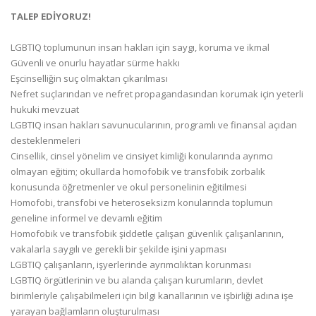
TALEP EDİYORUZ!
LGBTIQ toplumunun insan hakları için saygı, koruma ve ikmal
Güvenli ve onurlu hayatlar sürme hakkı
Eşcinselliğin suç olmaktan çıkarılması
Nefret suçlarından ve nefret propagandasından korumak için yeterli
hukuki mevzuat
LGBTIQ insan hakları savunucularının, programlı ve finansal açıdan
desteklenmeleri
Cinsellik, cinsel yönelim ve cinsiyet kimliği konularında ayrımcı
olmayan eğitim; okullarda homofobik ve transfobik zorbalık
konusunda öğretmenler ve okul personelinin eğitilmesi
Homofobi, transfobi ve heteroseksizm konularında toplumun
geneline informel ve devamlı eğitim
Homofobik ve transfobik şiddetle çalışan güvenlik çalışanlarının,
vakalarla saygılı ve gerekli bir şekilde işini yapması
LGBTIQ çalışanların, işyerlerinde ayrımcılıktan korunması
LGBTIQ örgütlerinin ve bu alanda çalışan kurumların, devlet
birimleriyle çalışabilmeleri için bilgi kanallarının ve işbirliği adına işe
yarayan bağlamların oluşturulması