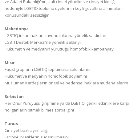
ve Adalet Bakanlığı’nın, salt cinsel yönelim ve cinsiyet kimliği
nedeniyle LGBTIQ toplumu üyelerinin keyfi gözaltına alınmaları
konusundaki sessizliğini
Makedonya
LGBTIQ insan hakları savunucularına yönelik saldırıları
LGBTI Destek Merkezi’ne yönelik saldırıyı
Hükümetin ve medyanın yürüttüğü homofobik kampanyayı
Mısır
Faşist grupların LGBTIQ toplumuna saldırılarını
Hükümet ve medyanın homofobik söylemini
Müslüman Kardeşler’in cinsel ve bedensel haklara müdahalelerini
Sırbistan
Her Onur Yürüyüşü girişimine ya da LGBTIQ içerikli etkinliklere karşı
holiganların bitmek bilmez zorbalığını
Tunus
Cinsiyet bazlı ayrımcılığı
Eşcinsel pratiklerin suç sayılmasını