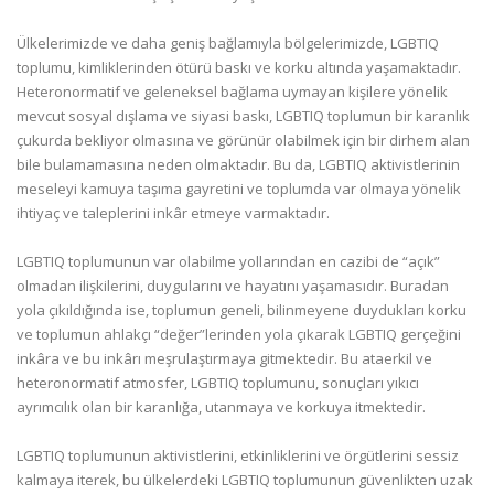
Ülkelerimizde ve daha geniş bağlamıyla bölgelerimizde, LGBTIQ
toplumu, kimliklerinden ötürü baskı ve korku altında yaşamaktadır.
Heteronormatif ve geleneksel bağlama uymayan kişilere yönelik
mevcut sosyal dışlama ve siyasi baskı, LGBTIQ toplumun bir karanlık
çukurda bekliyor olmasına ve görünür olabilmek için bir dirhem alan
bile bulamamasına neden olmaktadır. Bu da, LGBTIQ aktivistlerinin
meseleyi kamuya taşıma gayretini ve toplumda var olmaya yönelik
ihtiyaç ve taleplerini inkâr etmeye varmaktadır.
LGBTIQ toplumunun var olabilme yollarından en cazibi de “açık”
olmadan ilişkilerini, duygularını ve hayatını yaşamasıdır. Buradan
yola çıkıldığında ise, toplumun geneli, bilinmeyene duydukları korku
ve toplumun ahlakçı “değer”lerinden yola çıkarak LGBTIQ gerçeğini
inkâra ve bu inkârı meşrulaştırmaya gitmektedir. Bu ataerkil ve
heteronormatif atmosfer, LGBTIQ toplumunu, sonuçları yıkıcı
ayrımcılık olan bir karanlığa, utanmaya ve korkuya itmektedir.
LGBTIQ toplumunun aktivistlerini, etkinliklerini ve örgütlerini sessiz
kalmaya iterek, bu ülkelerdeki LGBTIQ toplumunun güvenlikten uzak