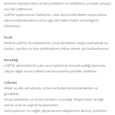
Normun dışında kalan cinsel pratiklerin ve kimliklerin, yasalar yoluyla
suç ilan edilmesini
LGBTIQ toplumunun haklarının, ülke dışı müdahaleleri meşru kılma
adına kullanılmalarını ve bu uğurda halkın kültür ve kimliğinin
silinmesini
İsrail
Filistinli LGBTIQ mücadelesinin, İsrail devletinin imajını parlatmak ve
baskıcı, ayrılıkçı ve ırkçı politikalarını örtbas etmek için kullanılmasını
Karadağ
LGBTIQ aktivistlerinin yanı sıra, toplumsal cinsiyet eşitliği alanında
çalışan diğer insan hakları savunucularına yönelik saldırıları
Lübnan
Ahlak ve etik adı altında, cinsel ve bedensel müdahaleleri ve
gözaltıları
Zinayı belirleme ve cinsel yönelimi ve pratiği “tespit etme” pratiği
olarak anal ve vajinal muayeneleri
Sivil toplumun ve sağlık çalışanlarının taleplerinin aksine, polislerin