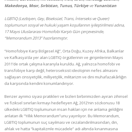
Makedonya, Mısır, Sırbistan, Tunus, Türkiye
ve
Yunanistan
LGBTIQ (Lezbiyen, Gey, Biseksüel, Trans, İnterseks ve Queer)
toplumunun sosyal ve hukuki yaşam koşullarının iyileştirilmesi adına,
17 Mayıs Uluslararası Homofobi Karşıtı Gün çerçevesinde,
“Memorandum 2013” hazırlanmıştır.
“Homofobiye Karşı Bölgesel Ağ”, Orta Doğu, Kuzey Afrika, Balkanlar
ve Kafkasya’da yer alan LGBTIQ örgütlerinin ve girişimlerinin Mayıs
2011’de ortak çalışma kararıyla kuruldu. Ağ, yalnızca homofobi ve
transfobiye karşı değil, heteroseksist ideolojinin nefes almasını
sağlayan cinsiyetçilik, milliyetçilik, militarizm ve dini muhafazakârlığın
da karşısında kendini konumlandırıyor.
Benzer ayrımcı siyasi pratikleri ve bizleri birbirimizden ayıran zihinsel
ve fiziksel sınırları kırmayı hedefleyen Ağ, 2012’nin sözkonusu 18
ülkedeki LGBTIQ toplumunun insan hakları için ne anlama geldiğini
anlatan ilk “Yıllık Memorandum”unu yayınlıyor. Bu Memorandum,
LGBTIQ toplumunun suç sayılması ve cezalandırılmasından, din,
ahlak ve hatta “kapitalizmle mücadele” adı altında kınanmasına