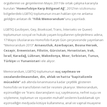
örgütlerinin ve girişimlerinin Mayıs 2011’de ortak çalışma kararıyla
kurulan “
Homofobiye Karşı Bölgesel Ağ
”, 2012’nin sözkonusu
bölgelerdeki LGBTIQ toplumunun insan hakları için ne anlama
geldiğini anlatan ilk “
Yıllık Memorandum
”unu yayınladı.
LGBTIQ (Lezbiyen, Gey, Biseksüel, Trans, İnterseks ve Queer)
toplumunun sosyal ve hukuki yaşam koşullarının iyileştirilmesi adına,
17 Mayıs Uluslararası Homofobi Karşıtı Gün çerçevesinde yayınlanan
“Memorandum 2013”
Arnavutluk, Azerbaycan, Bosna Hersek,
Cezayir, Ermenistan, Filistin, Gürcistan, Hırvatistan, Irak,
İsrail, Karadağ, Lübnan, Makedonya, Mısır, Sırbistan, Tunus,
Türkiye
ve
Yunanistan
’ı ele alıyor.
Memorandum, LGBTIQ toplumunun
suç sayılması ve
cezalandırılmasından, din, ahlak ve hatta “kapitalizmle
mücadele”
adı altında kınanmasına kadar çeşitlilik gösteren
homofobi ve transfobinin net bir resmini çıkarıyor. Memorandum,
eşcinselliğin ve “trans davranışların suç sayılmasına, nefret suçu ve
söylemine, toplumun ve siyasetin muhalif seslerini baskılamak için
eşcinselliğin medyada kötüye kullanımına, anal ve vajinal muayene