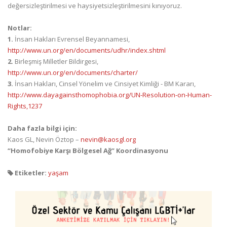
değersizleştirilmesi ve haysiyetsizleştirilmesini kınıyoruz.
Notlar:
1.
İnsan Hakları Evrensel Beyannamesi,
http://www.un.org/en/documents/udhr/index.shtml
2.
Birleşmiş Milletler Bildirgesi,
http://www.un.org/en/documents/charter/
3.
İnsan Hakları, Cinsel Yönelim ve Cinsiyet Kimliği - BM Kararı,
http://www.dayagainsthomophobia.org/UN-Resolution-on-Human-
Rights,1237
Daha fazla bilgi için:
Kaos GL, Nevin Öztop –
nevin@kaosgl.org
“Homofobiye Karşı Bölgesel Ağ” Koordinasyonu
Etiketler:
yaşam