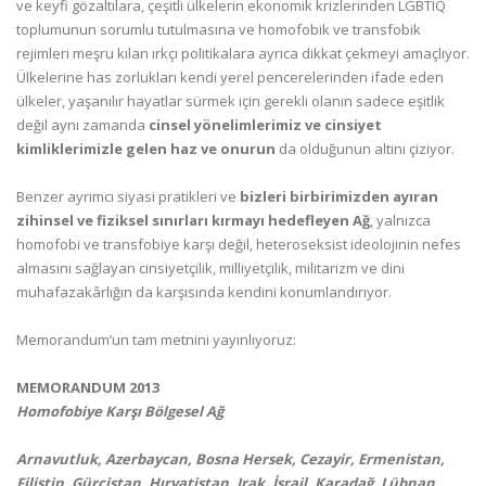
ve keyfi gözaltılara, çeşitli ülkelerin ekonomik krizlerinden LGBTIQ
toplumunun sorumlu tutulmasına ve homofobik ve transfobik
rejimleri meşru kılan ırkçı politikalara ayrıca dikkat çekmeyi amaçlıyor.
Ülkelerine has zorlukları kendi yerel pencerelerinden ifade eden
ülkeler, yaşanılır hayatlar sürmek için gerekli olanın sadece eşitlik
değil aynı zamanda
cinsel yönelimlerimiz ve cinsiyet
kimliklerimizle gelen haz ve onurun
da olduğunun altını çiziyor.
Benzer ayrımcı siyasi pratikleri ve
bizleri birbirimizden ayıran
zihinsel ve fiziksel sınırları kırmayı hedefleyen Ağ
, yalnızca
homofobi ve transfobiye karşı değil, heteroseksist ideolojinin nefes
almasını sağlayan cinsiyetçilik, milliyetçilik, militarizm ve dini
muhafazakârlığın da karşısında kendini konumlandırıyor.
Memorandum’un tam metnini yayınlıyoruz:
MEMORANDUM 2013
Homofobiye Karşı Bölgesel Ağ
Arnavutluk, Azerbaycan, Bosna Hersek, Cezayir, Ermenistan,
Filistin, Gürcistan, Hırvatistan, Irak, İsrail, Karadağ, Lübnan,