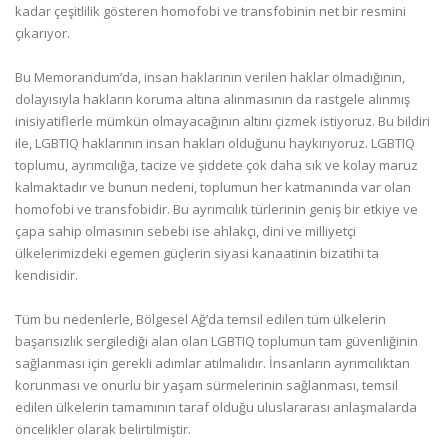
kadar çeşitlilik gösteren homofobi ve transfobinin net bir resmini
çıkarıyor.
Bu Memorandum’da, insan haklarının verilen haklar olmadığının,
dolayısıyla hakların koruma altına alınmasının da rastgele alınmış
inisiyatiflerle mümkün olmayacağının altını çizmek istiyoruz. Bu bildiri
ile, LGBTIQ haklarının insan hakları olduğunu haykırıyoruz. LGBTIQ
toplumu, ayrımcılığa, tacize ve şiddete çok daha sık ve kolay maruz
kalmaktadır ve bunun nedeni, toplumun her katmanında var olan
homofobi ve transfobidir. Bu ayrımcılık türlerinin geniş bir etkiye ve
çapa sahip olmasının sebebi ise ahlakçı, dini ve milliyetçi
ülkelerimizdeki egemen güçlerin siyasi kanaatinin bizatihi ta
kendisidir.
Tüm bu nedenlerle, Bölgesel Ağ’da temsil edilen tüm ülkelerin
başarısızlık sergilediği alan olan LGBTIQ toplumun tam güvenliğinin
sağlanması için gerekli adımlar atılmalıdır. İnsanların ayrımcılıktan
korunması ve onurlu bir yaşam sürmelerinin sağlanması, temsil
edilen ülkelerin tamamının taraf olduğu uluslararası anlaşmalarda
öncelikler olarak belirtilmiştir.