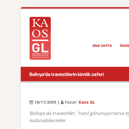
ANA SAYFA
INSA
Bolivya'da travestilerin kimlik zaferi
16/11/2009 |
Yazar:
Kaos GL
Bolivya'da travestiler, "nasıl görünüyorlarsa ö
kullanabilecekler