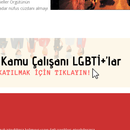
süeller Örgütünün
 kadar nüfus cüzdanı almayı
istediğiniz kelimeyi yazıp ilgili içerikleri görebilirsiniz.