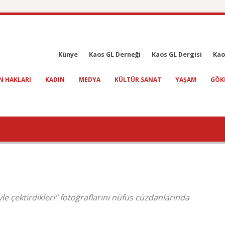
Künye
Kaos GL Derneği
Kaos GL Dergisi
Kao
N HAKLARI
KADIN
MEDYA
KÜLTÜR SANAT
YAŞAM
GÖK
yle çektirdikleri" fotoğraflarını nüfus cüzdanlarında