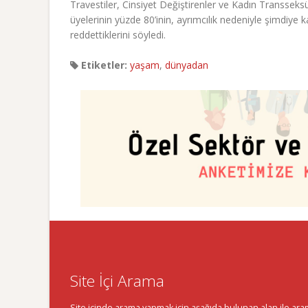
Travestiler, Cinsiyet Değiştirenler ve Kadın Transsek
üyelerinin yüzde 80’inin, ayrımcılık nedeniyle şimdiye
reddettiklerini söyledi.
Etiketler:
yaşam
,
dünyadan
Site İçi Arama
Site içinde arama yapmak için aşağıda bulunan alan ile aramak 