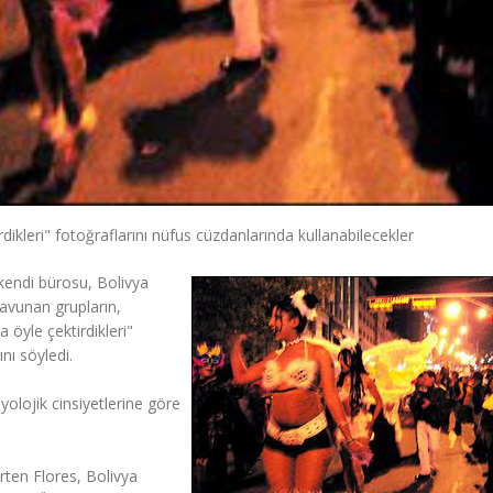
rdikleri" fotoğraflarını nüfus cüzdanlarında kullanabilecekler
 kendi bürosu, Bolivya
 savunan grupların,
 öyle çektirdikleri"
nı söyledi.
yolojik cinsiyetlerine göre
lirten Flores, Bolivya