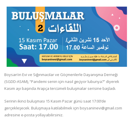
Boysan’ın Evi ve Sığınmacılar ve Göçmenlerle Dayanışma Derneği
(SGDD-ASAM), “Pandemi senin için nasıl geçiyor lubunya?” diyerek
Kasım ayı başında Arapça tercümeli buluşmalar serisine başladı.
Serinin ikinci buluşması 15 Kasım Pazar günü saat 17:00’de
gerçekleşecek. Buluşmaya katılabilmek için boysaninevi@gmail.com
adresine e-posta yollayabilirsiniz.