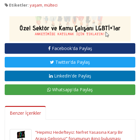
Etiketler:
yaşam
,
mülteci
Facebook'da Paylaş
Twitter'da Paylaş
LinkedIn'de Paylaş
Whatsapp'da Paylaş
Benzer İçerikler
“Hepimiz Hedefteyiz: Nefret Yasasına Karşı Bir
Araya Geliyoruz” forumunun ikinci buluşması