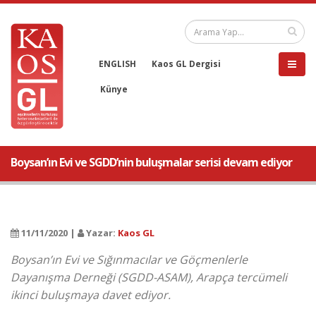
ENGLISH
Kaos GL Dergisi
Künye
Boysan’ın Evi ve SGDD’nin buluşmalar serisi devam ediyor
11/11/2020 |
Yazar:
Kaos GL
Boysan’ın Evi ve Sığınmacılar ve Göçmenlerle
Dayanışma Derneği (SGDD-ASAM), Arapça tercümeli
ikinci buluşmaya davet ediyor.