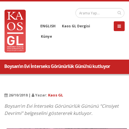
ENGLISH
Kaos GL Dergisi
Künye
Boysan’ın Evi İnterseks Görünürlük Günü’nü kutluyor
26/10/2018 |
Yazar:
Kaos GL
Boysan’ın Evi İnterseks Görünürlük Gününü “Cinsiyet
Devrimi” belgeselini göstererek kutluyor.