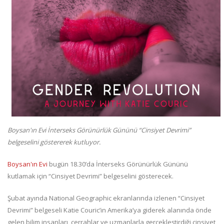
Boysan'ın Evi İnterseks Görünürlük Gününü “Cinsiyet Devrimi”
belgeselini göstererek kutluyor.
Boysan'ın Evi
bugün 18.30’da İnterseks Görünürlük Gününü
kutlamak için “Cinsiyet Devrimi” belgeselini gösterecek.
Şubat ayında National Geographic ekranlarında izlenen “Cinsiyet
Devrimi” belgeseli Katie Couric’in Amerika’ya giderek alanında önde
gelen bilim insanları, cerrahlar ve uzmanlarla gerçekleştirdiği cinsiyet