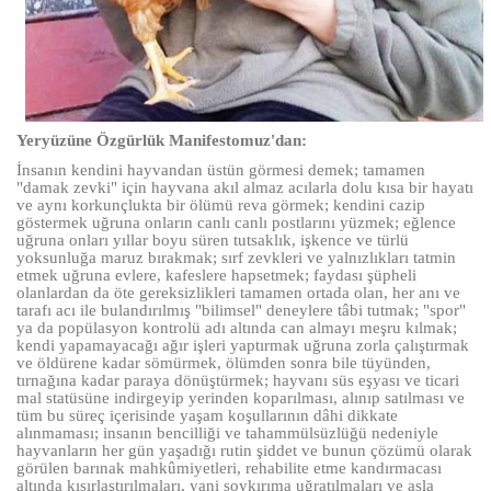
Yeryüzüne Özgürlük Manifestomuz'dan:
İnsanın kendini hayvandan üstün görmesi demek; tamamen
"damak zevki" için hayvana akıl almaz acılarla dolu kısa bir hayatı
ve aynı korkunçlukta bir ölümü reva görmek; kendini cazip
göstermek uğruna onların canlı canlı postlarını yüzmek; eğlence
uğruna onları yıllar boyu süren tutsaklık, işkence ve türlü
yoksunluğa maruz bırakmak; sırf zevkleri ve yalnızlıkları tatmin
etmek uğruna evlere, kafeslere hapsetmek; faydası şüpheli
olanlardan da öte gereksizlikleri tamamen ortada olan, her anı ve
tarafı acı ile bulandırılmış "bilimsel" deneylere tâbi tutmak; "spor"
ya da popülasyon kontrolü adı altında can almayı meşru kılmak;
kendi yapamayacağı ağır işleri yaptırmak uğruna zorla çalıştırmak
ve öldürene kadar sömürmek, ölümden sonra bile tüyünden,
tırnağına kadar paraya dönüştürmek; hayvanı süs eşyası ve ticari
mal statüsüne indirgeyip yerinden koparılması, alınıp satılması ve
tüm bu süreç içerisinde yaşam koşullarının dâhi dikkate
alınmaması; insanın bencilliği ve tahammülsüzlüğü nedeniyle
hayvanların her gün yaşadığı rutin şiddet ve bunun çözümü olarak
görülen barınak mahkûmiyetleri, rehabilite etme kandırmacası
altında kısırlaştırılmaları, yani soykırıma uğratılmaları ve asla