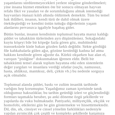
yaşamlarını sürdüremeyecekleri yerlere sürgüne gönderilmeleri;
yine insana hizmet etmekten öte bir sonucu olmayan hayvan
refahı fikri ve yasaları ve de sorumluluğunu almak istemediği
hayvanları ötanazi kılıfı altında öldürmek demektir. Tüm bu temel
hak ihlâlleri, insanın, kendi türü de dahil olmak üzere
ötekileştirdiği ve kendini üstün tuttuğu diğerlerinin yaşam
alanlarını pervasızca işgaliyle başabaş gider.
Bütün bunlar, insanın kendisinin toplumsal hayatta maruz kaldığı
şiddet ve tahakküm türlerinden ayrı düşünülemez. Sokağındaki
kuytu köşeyi bile bir köpeğe fazla gören göz, muhitindeki
transseksüele kinle bakan gözden farklı değildir. Sirkte gördüğü
file kahkahalarla gülen ağız, gözüne kestirdiği kadına laf atma
hakkını kendinde gören ağızdır da. Kürkü okşarken haz alan el,
varoşun “pisliğine” dokunmaktan iğrenen eldir. Belli bir
tahakkümü temel alarak toplum hayatına etki eden sistemlerin
değer yargıları ve insanlara verdiği sıfatlar (suçlu, namussuz,
hasta, ahlâksız, mantıksız, deli, çirkin vb.) bu nedenle sorguya
açık olmalıdır.
Toplumsal alanda şiddet, baskı ve zulüm insanlık tarihinde
varlığını hep korumuştur. Yaşadığımız zaman içerisinde tanık
olduğumuz haksızlıklar, bu tarihin getirdiği izleri ve güçlendirdiği
formları taşımakla beraber, şu anki döneme özgü şekillerde ve
yapılarda da vuku bulmaktadır. Patriyarki, milliyetçilik, ırkçılık ve
homofobi, etkilerini gün be gün göstermekte ve hissettirmektedir.
Dil, din, ırk, cinsiyet ve cinsel yönelim farklılıkları nedeniyle
yapılan ayrımcılık çok çeşitli ve kompleks şekillerde karşımıza