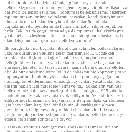
hafıza, toplumsal bellek... Günden güne bireysel olarak
belleksizleşirken bu durum, iyice genelleşmeye, toplumsallaşmaya
başlıyor: Belleksizleştirilme... Toplumsal belleksizleşme, bizlerden,
toplumumuzun kırılma noktalarını, savaşları, kendi deneyimimiz
olmasa da en az bizim deneyimlerimiz kadar önemli olan
başkalarının deneyimlerini de hafızalarımızdan siliyor büyük bir
hızla. Tekil ya da çoğul, bireysel ya da toplumsal, belleksizleşme
ya da belleksizleştirme, etkileşim içinde olduğumuz başkalarıyla
olan iletişimimizi, ilişkimizi de etkilemiyor mu?
İlk paragrafta birer başlıktan ibaret olan kelimeler, belleksizleşme
üzerine düşünürken aklıma gelen çağrışımlardı... Çocukken
sokakla olan ilişkim, sokağın bendeki yeri, bugün hayatımda
belirgin bir yeri olan hayvan hakları mücadelesine başlamamın
ana sebeplerinden bir tanesi. Zaman zaman bana olumsuz etkileri
olsa da bunu söylemeliyim: İyi ki de sokaktan hiç kopmamışım ve
kopmuyorum. İlkokuldayken sokakta her gün karşılaştığım ama
herhangi bir etkileşimimin olmadığı hayvanlara yaşatılanlar, beni
onların hakları için mücadele vermeye itti... Sokakların yanında
belleklerimizin de hayvansızlaştırılmak istendiğine 1995 yılında
tanık oldum. Sokak hayvanları yok ediliyordu; öyle bir hızla yok
ediliyorlardı ki insanın, o hayvanlar ile iletişim, ilişki kurabilmesi
için hayvanlara karşı özel bir ilgisinin, duyarlılığının olması
gerekiyordu. O ilgi veya duyarlılık da insanlara, bir bilgisayar
programı gibi yüklenmediğinden hayvanların, belleklerimizde yer
etmesi her zaman zor oldu ve oluyor.
Özellikle İstanbul’a baktığımızda, sokakların Osmanlı’nın son
dönemlerinden itibaren hayvansızlaştırılmak istendiğini