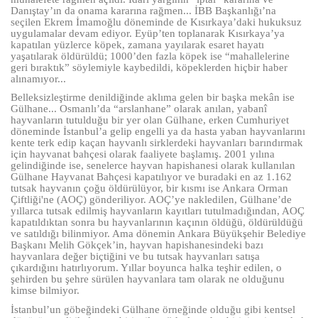
Danıştay’ın da onama kararına rağmen... İBB Başkanlığı’na
seçilen Ekrem İmamoğlu döneminde de Kısırkaya’daki hukuksuz
uygulamalar devam ediyor. Eyüp’ten toplanarak Kısırkaya’ya
kapatılan yüzlerce köpek, zamana yayılarak esaret hayatı
yaşatılarak öldürüldü; 1000’den fazla köpek ise “mahallelerine
geri bıraktık” söylemiyle kaybedildi, köpeklerden hiçbir haber
alınamıyor...
Belleksizleştirme denildiğinde aklıma gelen bir başka mekân ise
Gülhane... Osmanlı’da “arslanhane” olarak anılan, yabanî
hayvanların tutulduğu bir yer olan Gülhane, erken Cumhuriyet
döneminde İstanbul’a gelip engelli ya da hasta yaban hayvanlarını
kente terk edip kaçan hayvanlı sirklerdeki hayvanları barındırmak
için hayvanat bahçesi olarak faaliyete başlamış. 2001 yılına
gelindiğinde ise, senelerce hayvan hapishanesi olarak kullanılan
Gülhane Hayvanat Bahçesi kapatılıyor ve buradaki en az 1.162
tutsak hayvanın çoğu öldürülüyor, bir kısmı ise Ankara Orman
Çiftliği'ne (AOÇ) gönderiliyor. AOÇ’ye nakledilen, Gülhane’de
yıllarca tutsak edilmiş hayvanların kayıtları tutulmadığından, AOÇ
kapatıldıktan sonra bu hayvanlarının kaçının öldüğü, öldürüldüğü
ve satıldığı bilinmiyor. Ama dönemin Ankara Büyükşehir Belediye
Başkanı Melih Gökçek’in, hayvan hapishanesindeki bazı
hayvanlara değer biçtiğini ve bu tutsak hayvanları satışa
çıkardığını hatırlıyorum.
Yıllar boyunca halka teşhir edilen, o
şehirden bu şehre sürülen hayvanlara tam olarak ne olduğunu
kimse bilmiyor.
İstanbul’un göbeğindeki Gülhane örneğinde olduğu gibi kentsel