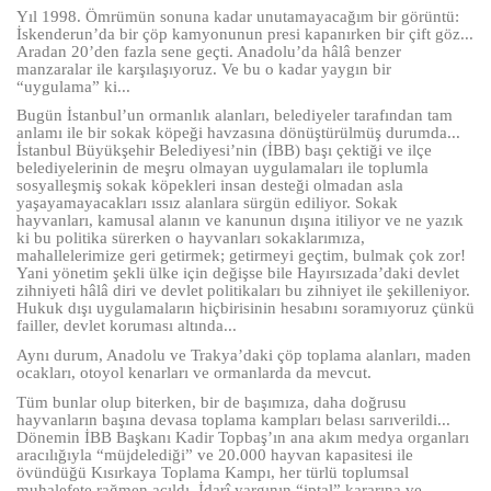
Yıl 1998. Ömrümün sonuna kadar unutamayacağım bir görüntü:
İskenderun’da bir çöp kamyonunun presi kapanırken bir çift göz...
Aradan 20’den fazla sene geçti. Anadolu’da hâlâ benzer
manzaralar ile karşılaşıyoruz. Ve bu o kadar yaygın bir
“uygulama” ki...
Bugün İstanbul’un ormanlık alanları, belediyeler tarafından tam
anlamı ile bir sokak köpeği havzasına dönüştürülmüş durumda...
İstanbul Büyükşehir Belediyesi’nin (İBB) başı çektiği ve ilçe
belediyelerinin de meşru olmayan uygulamaları ile toplumla
sosyalleşmiş sokak köpekleri insan desteği olmadan asla
yaşayamayacakları ıssız alanlara sürgün ediliyor. Sokak
hayvanları, kamusal alanın ve kanunun dışına itiliyor ve ne yazık
ki bu politika sürerken o hayvanları sokaklarımıza,
mahallelerimize geri getirmek; getirmeyi geçtim, bulmak çok zor!
Yani yönetim şekli ülke için değişse bile Hayırsızada’daki devlet
zihniyeti hâlâ diri ve devlet politikaları bu zihniyet ile şekilleniyor.
Hukuk dışı uygulamaların hiçbirisinin hesabını soramıyoruz çünkü
failler, devlet koruması altında...
Aynı durum, Anadolu ve Trakya’daki çöp toplama alanları, maden
ocakları, otoyol kenarları ve ormanlarda da mevcut.
Tüm bunlar olup biterken, bir de başımıza, daha doğrusu
hayvanların başına devasa toplama kampları belası sarıverildi...
Dönemin İBB Başkanı Kadir Topbaş’ın ana akım medya organları
aracılığıyla “müjdelediği” ve 20.000 hayvan kapasitesi ile
övündüğü Kısırkaya Toplama Kampı, her türlü toplumsal
muhalefete rağmen açıldı. İdarî yargının “iptal” kararına ve