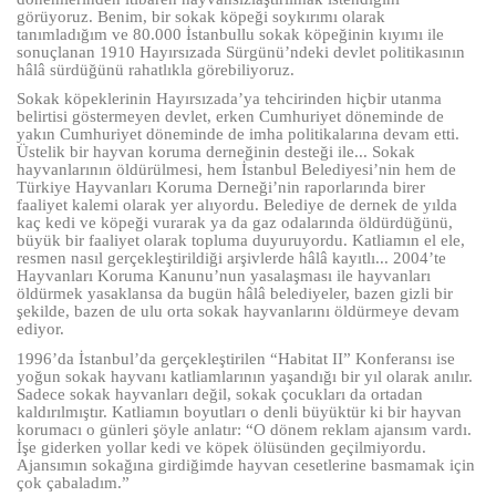
görüyoruz. Benim, bir sokak köpeği soykırımı olarak
tanımladığım ve 80.000 İstanbullu sokak köpeğinin kıyımı ile
sonuçlanan 1910 Hayırsızada Sürgünü’ndeki devlet politikasının
hâlâ sürdüğünü rahatlıkla görebiliyoruz.
Sokak köpeklerinin Hayırsızada’ya tehcirinden hiçbir utanma
belirtisi göstermeyen devlet, erken Cumhuriyet döneminde de
yakın Cumhuriyet döneminde de imha politikalarına devam etti.
Üstelik bir hayvan koruma derneğinin desteği ile... Sokak
hayvanlarının öldürülmesi, hem İstanbul Belediyesi’nin hem de
Türkiye Hayvanları Koruma Derneği’nin raporlarında birer
faaliyet kalemi olarak yer alıyordu. Belediye de dernek de yılda
kaç kedi ve köpeği vurarak ya da gaz odalarında öldürdüğünü,
büyük bir faaliyet olarak topluma duyuruyordu. Katliamın el ele,
resmen nasıl gerçekleştirildiği arşivlerde hâlâ kayıtlı... 2004’te
Hayvanları Koruma Kanunu’nun yasalaşması ile hayvanları
öldürmek yasaklansa da bugün hâlâ belediyeler, bazen gizli bir
şekilde, bazen de ulu orta sokak hayvanlarını öldürmeye devam
ediyor.
1996’da İstanbul’da gerçekleştirilen “Habitat II” Konferansı ise
yoğun sokak hayvanı katliamlarının yaşandığı bir yıl olarak anılır.
Sadece sokak hayvanları değil, sokak çocukları da ortadan
kaldırılmıştır. Katliamın boyutları o denli büyüktür ki bir hayvan
korumacı o günleri şöyle anlatır: “O dönem reklam ajansım vardı.
İşe giderken yollar kedi ve köpek ölüsünden geçilmiyordu.
Ajansımın sokağına girdiğimde hayvan cesetlerine basmamak için
çok çabaladım.”