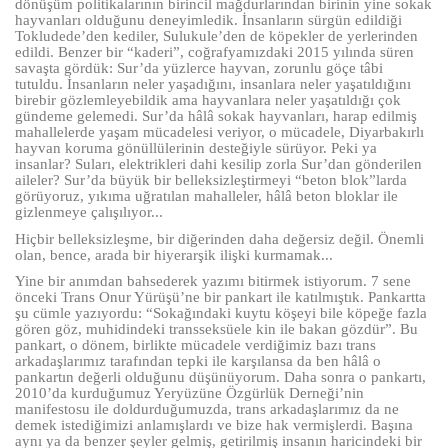
dönüşüm politikalarının birincil mağdurlarından birinin yine sokak
hayvanları olduğunu deneyimledik. İnsanların sürgün edildiği
Tokludede’den kediler, Sulukule’den de köpekler de yerlerinden
edildi. Benzer bir “kaderi”, coğrafyamızdaki 2015 yılında süren
savaşta gördük: Sur’da yüzlerce hayvan, zorunlu göçe tâbi
tutuldu. İnsanların neler yaşadığını, insanlara neler yaşatıldığını
birebir gözlemleyebildik ama hayvanlara neler yaşatıldığı çok
gündeme gelemedi. Sur’da hâlâ sokak hayvanları, harap edilmiş
mahallelerde yaşam mücadelesi veriyor, o mücadele, Diyarbakırlı
hayvan koruma gönüllülerinin desteğiyle sürüyor. Peki ya
insanlar? Suları, elektrikleri dahi kesilip zorla Sur’dan gönderilen
aileler? Sur’da büyük bir belleksizleştirmeyi “beton blok”larda
görüyoruz, yıkıma uğratılan mahalleler, hâlâ beton bloklar ile
gizlenmeye çalışılıyor...
Hiçbir belleksizleşme, bir diğerinden daha değersiz değil. Önemli
olan, bence, arada bir hiyerarşik ilişki kurmamak...
Yine bir anımdan bahsederek yazımı bitirmek istiyorum. 7 sene
önceki Trans Onur Yürüşü’ne bir pankart ile katılmıştık. Pankartta
şu cümle yazıyordu: “Sokağındaki kuytu köşeyi bile köpeğe fazla
gören göz, muhidindeki transseksüele kin ile bakan gözdür”. Bu
pankart, o dönem, birlikte mücadele verdiğimiz bazı trans
arkadaşlarımız tarafından tepki ile karşılansa da ben hâlâ o
pankartın değerli olduğunu düşünüyorum. Daha sonra o pankartı,
2010’da kurduğumuz Yeryüzüne Özgürlük Derneği’nin
manifestosu ile doldurduğumuzda, trans arkadaşlarımız da ne
demek istediğimizi anlamışlardı ve bize hak vermişlerdi. Başına
aynı ya da benzer şeyler gelmiş, getirilmiş insanın haricindeki bir