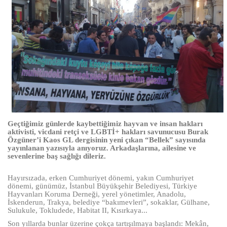
Geçtiğimiz günlerde kaybettiğimiz hayvan ve insan hakları
aktivisti, vicdani retçi ve LGBTİ+ hakları savunucusu Burak
Özgüner’i Kaos GL dergisinin yeni çıkan “Bellek” sayısında
yayınlanan yazısıyla anıyoruz. Arkadaşlarına, ailesine ve
sevenlerine baş sağlığı dileriz.
Hayırsızada, erken Cumhuriyet dönemi, yakın Cumhuriyet
dönemi, günümüz, İstanbul Büyükşehir Belediyesi, Türkiye
Hayvanları Koruma Derneği, yerel yönetimler, Anadolu,
İskenderun, Trakya, belediye “bakımevleri”, sokaklar, Gülhane,
Sulukule, Tokludede, Habitat II, Kısırkaya...
Son yıllarda bunlar üzerine çokça tartışılmaya başlandı: Mekân,