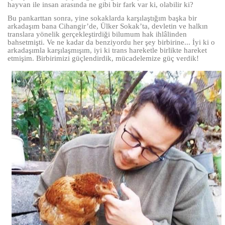
hayvan ile insan arasında ne gibi bir fark var ki, olabilir ki?
Bu pankarttan sonra, yine sokaklarda karşılaştığım başka bir
arkadaşım bana Cihangir’de, Ülker Sokak’ta, devletin ve halkın
translara yönelik gerçekleştirdiği bilumum hak ihlâlinden
bahsetmişti. Ve ne kadar da benziyordu her şey birbirine... İyi ki o
arkadaşımla karşılaşmışım, iyi ki trans hareketle birlikte hareket
etmişim. Birbirimizi güçlendirdik, mücadelemize güç verdik!