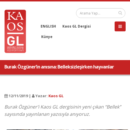
ENGLISH
Kaos GL Dergisi
Künye
Burak Özgüner’in anısına: Belleksizleşirken hayvanlar
12/11/2019 |
Yazar:
Kaos GL
Burak Özgüner’i Kaos GL dergisinin yeni çıkan “Bellek”
sayısında yayınlanan yazısıyla anıyoruz.