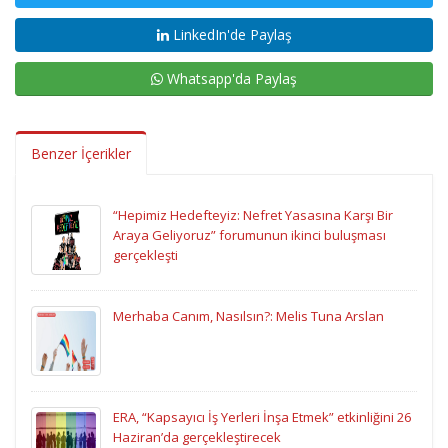
LinkedIn'de Paylaş
Whatsapp'da Paylaş
Benzer İçerikler
“Hepimiz Hedefteyiz: Nefret Yasasına Karşı Bir
Araya Geliyoruz” forumunun ikinci buluşması
gerçekleşti
Merhaba Canım, Nasılsın?: Melis Tuna Arslan
ERA, “Kapsayıcı İş Yerleri İnşa Etmek” etkinliğini 26
Haziran’da gerçekleştirecek