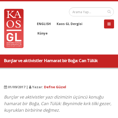
ENGLISH
Kaos GL Dergisi
Künye
Burçlar ve aktivistler  Hamarat bir Boğa: Can Tülük
01/09/2017 |
Yazar:
Defne Güzel
Burçlar ve aktivistler yazı dizimizin üçüncü konuğu
hamarat bir Boğa, Can Tülük: Beynimde kırk tilki gezer,
kuyrukları birbirine değmez.