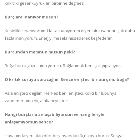
kırk tilki gezer kuyrukları birbirine değmez.
Burçlara inanıyor musun?
Kesinlikle inanıyorum. Hatta inanıyorum diyen bir insandan çok daha
fazla inanıyorum. Enerjiyi mesela hissederek keşfederim.
Burcundan memnun musun peki?
Boğa burcu güzel ama yorucu. Bağlanmak beni çok yıpratıyor.
O kritik soruyu soracağım. Sence enişteci bir burç mu boğa?
Asla enişteci değilim. Herkes beni enişteci, kolici bir lubunya
zanneder ama hiç alakam yoktur.
Hangi burçlarla anlaşabiliyorsun ve hangileriyle
anlaşamıyorsun sence?
Hayatımda yeri olan dört-beş insandan üçü kova burcu. Sosyal