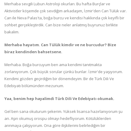
Merhaba sevgili Lubun Astroloji okurları. Bu hafta Burçlar ve
Aktivistler köşemde çok sevdiğim arkadaşım, İzmir'den Can Tülük var.
Can ile Neva Palas'ta, boğa burcu ve kendisi hakkında çok keyifli bir
sohbet gerçekleştirdik. Can bize neler anlatmış buyrunuz birlikte
bakalım.
Merhaba hayatım. Can Tülük kimdir ve ne burcudur? Bize
biraz kendinden bahsetsene.
Merhaba. Boğa burcuyum ben ama kendimi tanıtmakta
zorlanıyorum. Çok büyük sorular çünkü bunlar. İzmir'de yaşıyorum.
Kendimi gözden geçirdiğim bir dönemdeyim. Bir de Türk Dili Ve
Edebiyatı bölümünden mezunum.
Yaa, benim hep hayalimdi Türk Dili Ve Edebiyatı okumak.
Gel ben sana okuturum şekerim. Yüksek lisansa hazırlanıyorum şu
an. Aşırı okumuş orospu olmayı hedefliyorum. Kötülüklerden
arınmaya çalışıyorum. Ona göre ilişkilerimi belirlediğim bir