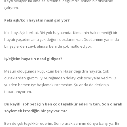
Keyfi seviyorum ama asla tembel değilimdir. Askeri bir disiplinle
çalışırım.
Peki aşk/koli hayatın nasıl gidiyor?
Koli hoy. Aşk berbat. Biri yok hayatımda. Kimsenin hak etmediği bir
hayatı yaşadım ama çok değerli dostlarım var. Dostlarımın yanımda
bir şeylerden zevk alması beni de çok mutlu ediyor.
İş/eğitim hayatın nasıl gidiyor?
Mezun olduğumda küçüktüm ben. Hazır değildim hayata. Çok
duraklardan geçtim. İyi yüreğimden dolayı çok similyalar yedim. O
yüzden hemen işe başlamak istemedim. Şu anda da derlenip
toparlanıyorum.
Bu keyifli sohbet için ben çok teşekkür ederim Can. Son olarak
söylemek istediğin bir şey var mı?
Ben de çok teşekkür ederim. Son olarak sanırım dünya barışı ya. Bir