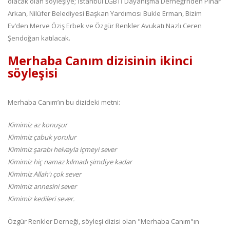
olacak olan söyleşiye; İstanbul LGBTİ Dayanışma Derneği’nden Pınar
Arkan, Nilüfer Belediyesi Başkan Yardımcısı Bukle Erman, Bizim
Ev’den Merve Öziş Erbek ve Özgür Renkler Avukatı Nazlı Ceren
Şendoğan katılacak.
Merhaba Canım dizisinin ikinci
söyleşisi
Merhaba Canım’ın bu dizideki metni:
Kimimiz az konuşur
Kimimiz çabuk yorulur
Kimimiz şarabı helvayla içmeyi sever
Kimimiz hiç namaz kılmadı şimdiye kadar
Kimimiz Allah'ı çok sever
Kimimiz annesini sever
Kimimiz kedileri sever.
Özgür Renkler Derneği, söyleşi dizisi olan "Merhaba Canım"ın