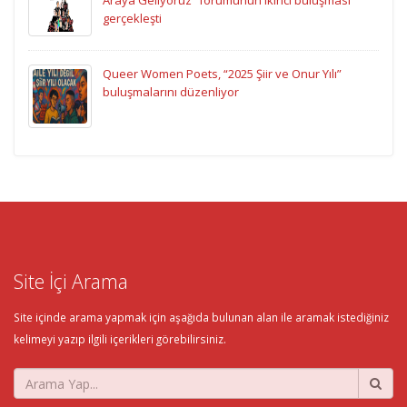
Araya Geliyoruz” forumunun ikinci buluşması
gerçekleşti
Queer Women Poets, “2025 Şiir ve Onur Yılı”
buluşmalarını düzenliyor
Site İçi Arama
Site içinde arama yapmak için aşağıda bulunan alan ile aramak istediğiniz
kelimeyi yazıp ilgili içerikleri görebilirsiniz.