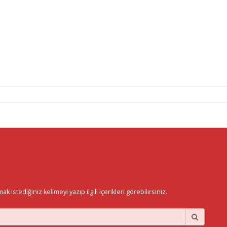
istediğiniz kelimeyi yazıp ilgili içerikleri görebilirsiniz.