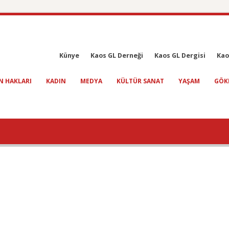
Künye
Kaos GL Derneği
Kaos GL Dergisi
Kao
N HAKLARI
KADIN
MEDYA
KÜLTÜR SANAT
YAŞAM
GÖK