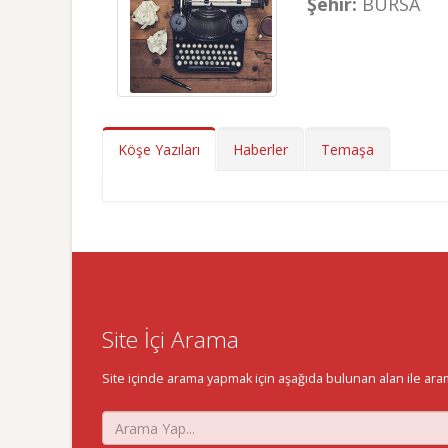
Şehir:
BURSA
Köşe Yazıları
Haberler
Temaşa
Site İçi Arama
Site içinde arama yapmak için aşağıda bulunan alan ile aramak 