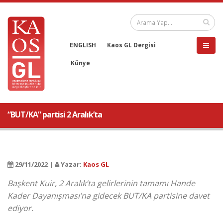
ENGLISH
Kaos GL Dergisi
Künye
“BUT/KA” partisi 2 Aralık’ta
29/11/2022 |
Yazar:
Kaos GL
Başkent Kuir, 2 Aralık’ta gelirlerinin tamamı Hande
Kader Dayanışması’na gidecek BUT/KA partisine davet
ediyor.