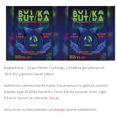
Başkent Kuir – Özgür Fikirler Topluluğu, 2 Aralık’ta gerçekleşecek
“BUT/KA” partisine davet ediyor.
Gelirlerinin tamamı Hande Kader Dayanışması’na gidecek partinin
kapıları saat 20:30’da Hazerfen Teras Bar’da açılacak. Siren, Uğur
Erkal ve QueerCat sahnede olacak.
Giriş ücreti ve bilet noktaları için
burayı
ziyaret edebilirsiniz.