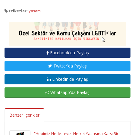
Etiketler:
yaşam
Facebook'da Paylaş
Twitter'da Paylaş
LinkedIn'de Paylaş
Whatsapp'da Paylaş
Benzer İçerikler
“Hepimiz Hedefteyiz: Nefret Yasasına Karşı Bir