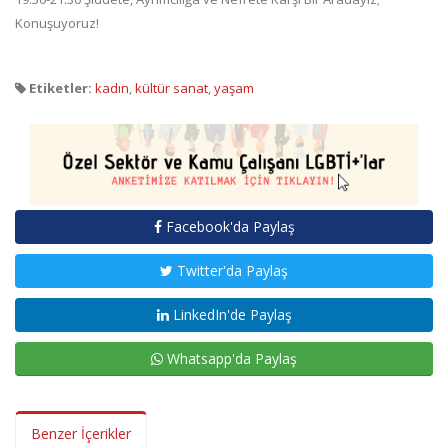
Konuşuyoruz!
Etiketler:
kadın
,
kültür sanat
,
yaşam
Facebook'da Paylaş
Twitter'da Paylaş
LinkedIn'de Paylaş
Whatsapp'da Paylaş
Benzer İçerikler