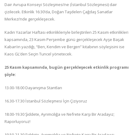
Dair Avrupa Konseyi Sözleşmesi’ne (İstanbul Sözleşmesi) dair
çizilecek. Etkinlik 16:30’da, Doğan Taşdelen Çağdaş Sanatlar
Merkezi’nde gerçekleşecek.
Kadın Yazarlar Haftası etkinlikleriyle birleştirilen 25 Kasım etkinlikleri
kapsamında, 23 Kasım Perşembe günü gerçekleşecek Ayşe Başak
Kaban’ın yazdığı, “Ben, Kendim ve Bergen” kitabının söyleşisini ise
Kaos GL’den Seçin Tuncel yönetecek.
25 Kasım kapsamında, bugün gerçekleşecek etkinlik programı
şöyle:
13.00-18.00 Dayanışma Stantları
16.30-17.30 İstanbul Sözleşmesi İçin Çiziyoruz
18.00-19.30 Şiddete, Ayrımcılığa ve Nefrete Karşı Bir Aradayız;
Raporluyoruz!
19.50-21.30 Şiddete, Ayrımcılığa ve Nefrete Karşı Bir Aradayız;