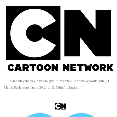
1992’den bu yana yayın yapan çizgi film kanalı Cartoon Network, dün (31
Mart) Uluslararası Trans Görünürlük Günü’nü kutladı.