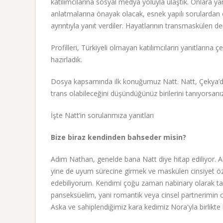
katılımcılarına sosyal medya yoluyla ulaştık. Onlara yan
anlatmalarına önayak olacak, esnek yapılı sorulardan ol
ayrıntıyla yanıt verdiler. Hayatlarının transmaskülen 
Profilleri, Türkiyeli olmayan katılımcıların yanıtları
hazırladık.
Dosya kapsamında ilk konuğumuz Natt. Natt, Çekya’dan
trans olabileceğini düşündüğünüz birilerini tanıyorsanız
İşte Natt’in sorularımıza yanıtları
Bize biraz kendinden bahseder misin?
Adım Nathan, genelde bana Natt diye hitap ediliyor. A
yine de uyum sürecine girmek ve maskülen cinsiyet öze
edebiliyorum. Kendimi çoğu zaman nabinary olarak ta
panseksüelim, yani romantik veya cinsel partnerimin 
Aska ve sahiplendiğimiz kara kedimiz Nora'yla birlikte