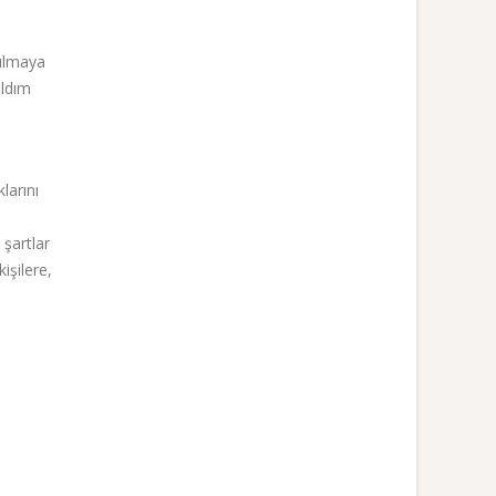
rılmaya
aldım
larını
 şartlar
işilere,