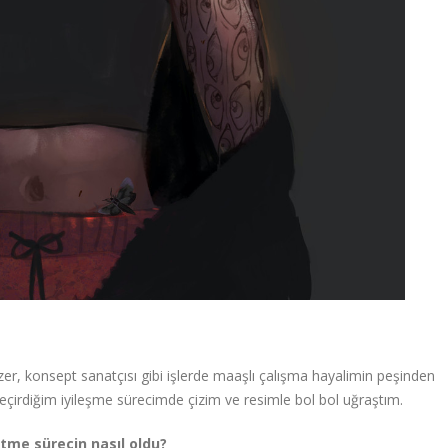
er, konsept sanatçısı gibi işlerde maaşlı çalışma hayalimin peşinden
irdiğim iyileşme sürecimde çizim ve resimle bol bol uğraştım.
etme sürecin nasıl oldu?