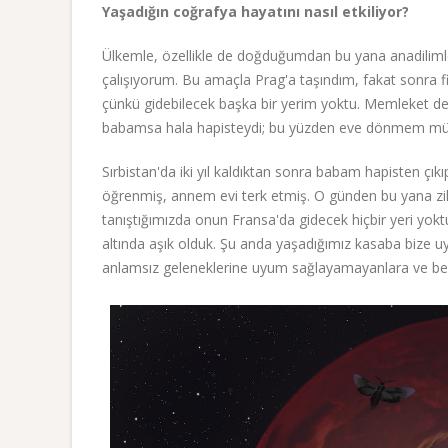
Yaşadığın coğrafya hayatını nasıl etkiliyor?
Ülkemle, özellikle de doğduğumdan bu yana anadilimle
çalışıyorum. Bu amaçla Prag'a taşındım, fakat sonra 
çünkü gidebilecek başka bir yerim yoktu. Memleket 
babamsa hala hapisteydi; bu yüzden eve dönmem mü
Sırbistan'da iki yıl kaldıktan sonra babam hapisten ç
öğrenmiş, annem evi terk etmiş. O günden bu yana z
tanıştığımızda onun Fransa'da gidecek hiçbir yeri yokt
altında aşık olduk. Şu anda yaşadığımız kasaba bize uyg
anlamsız geleneklerine uyum sağlayamayanlara ve bey