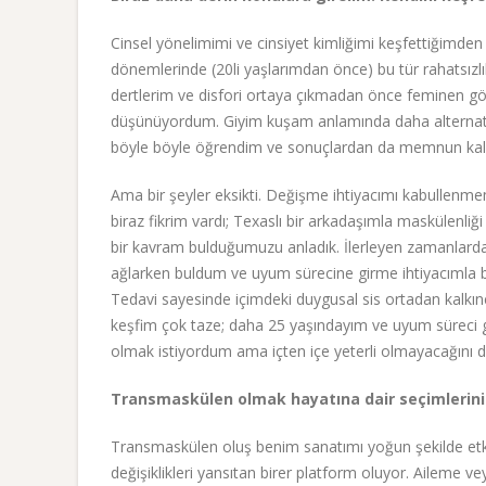
Cinsel yönelimimi ve cinsiyet kimliğimi keşfettiğimd
dönemlerinde (20li yaşlarımdan önce) bu tür rahats
dertlerim ve disfori ortaya çıkmadan önce feminen gör
düşünüyordum. Giyim kuşam anlamında daha alternatif
böyle böyle öğrendim ve sonuçlardan da memnun kal
Ama bir şeyler eksikti. Değişme ihtiyacımı kabullenm
biraz fikrim vardı; Texaslı bir arkadaşımla maskülenli
bir kavram bulduğumuzu anladık. İlerleyen zamanlard
ağlarken buldum ve uyum sürecine girme ihtiyacımla b
Tedavi sayesinde içimdeki duygusal sis ortadan kalkın
keşfim çok taze; daha 25 yaşındayım ve uyum süreci g
olmak istiyordum ama içten içe yeterli olmayacağını d
Transmaskülen olmak hayatına dair seçimlerini 
Transmaskülen oluş benim sanatımı yoğun şekilde etki
değişiklikleri yansıtan birer platform oluyor. Aileme ve