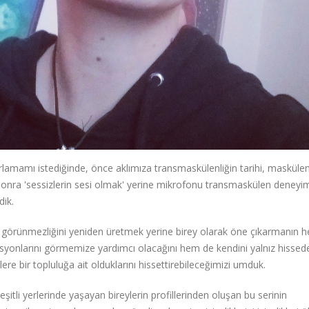
ırlamamı istediğinde, önce aklımıza transmaskülenliğin tarihi, maskülen
 sonra 'sessizlerin sesi olmak' yerine mikrofonu transmaskülen deneyim
dik.
en görünmezliğini yeniden üretmek yerine birey olarak öne çıkarmanın 
yonlarını görmemize yardımcı olacağını hem de kendini yalnız hissed
ere bir topluluğa ait olduklarını hissettirebileceğimizi umduk.
itli yerlerinde yaşayan bireylerin profillerinden oluşan bu serinin