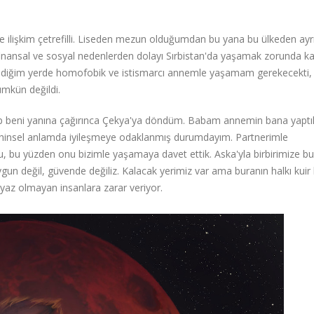
 ilişkim çetrefilli. Liseden mezun olduğumdan bu yana bu ülkeden ay
finansal ve sosyal nedenlerden dolayı Sırbistan'da yaşamak zorunda k
dediğim yerde homofobik ve istismarcı annemle yaşamam gerekecekti,
mkün değildi.
ıkıp beni yanına çağırınca Çekya'ya döndüm. Babam annemin bana yaptık
ihinsel anlamda iyileşmeye odaklanmış durumdayım. Partnerimle
u, bu yüzden onu bizimle yaşamaya davet ettik. Aska'yla birbirimize bu
un değil, güvende değiliz. Kalacak yerimiz var ama buranın halkı kuir k
az olmayan insanlara zarar veriyor.