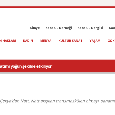
Künye
Kaos GL Derneği
Kaos GL Dergisi
Kao
N HAKLARI
KADIN
MEDYA
KÜLTÜR SANAT
YAŞAM
GÖK
tımı yoğun şekilde etkiliyor”
ekya’dan Natt. Natt akışkan transmaskülen olmayı, sanatın