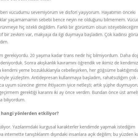
en beri vücudumu sevemiyorum ve disfori yaşıyorum. Hayatımın önceki
ızlıklar yaşamamamın sebebi bence neyin ne olduğunu bilmemem. Vüc
ünmeye hiç istekli değildim. Farklı bir görüntüm olsun isteyebileceğim
 bir zevkim var, makyaja da ilgi duymaya başladım. Çok kadınsı gör
dım.
em gerekiyordu. 20 yaşıma kadar trans nedir hiç bilmiyordum. Daha do
ği deniyorduk. Sonra akışkanlık kavramını öğrendik ve ikimiz de kendim
a kendimi yeme bozukluklarıyla cebelleşirken, her göğsüme baktığımd
öyle yüzleştim. Antidepresan kullanmaya başladım, rahatsızlığım çok a
ca uyum sürecine girme ihtiyacım iyice netleşti; artık şüphe duymuyo
eçirmem gerektiği kararını iki ay önce verdim. Bundan önce üst ameli
a biliyordum.
hangi yönlerden etkiliyor?
liyor. Yazılarımdaki kurgusal karakterler kendimde yapmak istediğim
ya internette tanıştıklarım dışındaki insanlara açık değilim; bu yüzden 