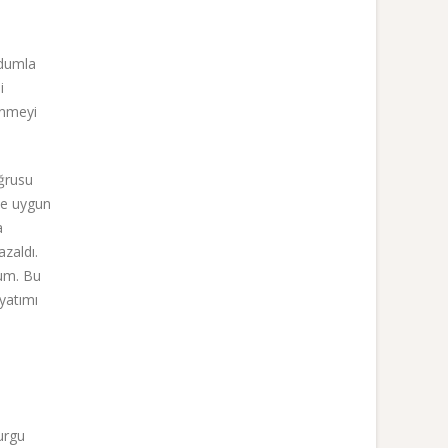
udumla
i
ünmeyi
ğrusu
ize uygun
a
zaldı.
rum. Bu
yatımı
kurgu