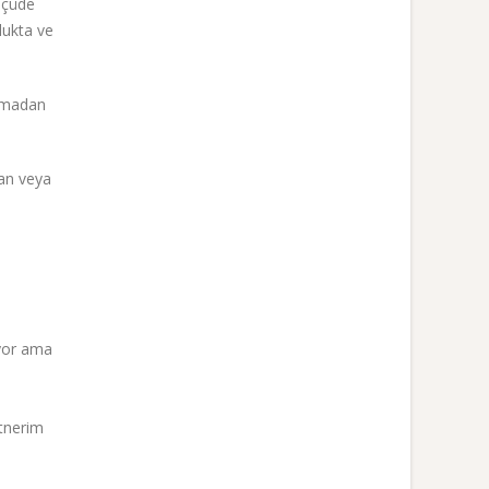
ölçüde
lukta ve
unmadan
lan veya
iyor ama
rtnerim