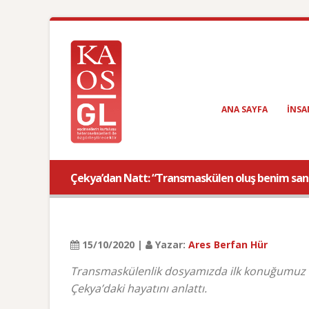
ANA SAYFA
INSA
Çekya’dan Natt: “Transmaskülen oluş benim sana
15/10/2020 |
Yazar:
Ares Berfan Hür
Transmaskülenlik dosyamızda ilk konuğumuz Ç
Çekya’daki hayatını anlattı.