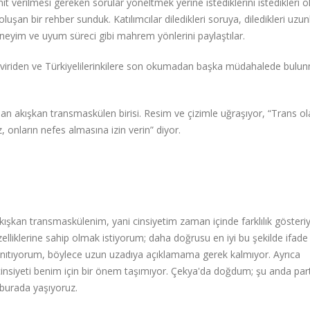
ıt verilmesi gereken sorular yöneltmek yerine istediklerini istedikleri 
uşan bir rehber sunduk. Katılımcılar diledikleri soruya, diledikleri uzun
deneyim ve uyum süreci gibi mahrem yönlerini paylaştılar.
na çeviriden ve Türkiyelilerinkilere son okumadan başka müdahalede bul
 akışkan transmaskülen birisi. Resim ve çizimle uğraşıyor, “Trans o
, onların nefes almasına izin verin” diyor.
kışkan transmaskülenim, yani cinsiyetim zaman içinde farklılık göster
lliklerine sahip olmak istiyorum; daha doğrusu en iyi bu şekilde ifade
nıtıyorum, böylece uzun uzadıya açıklamama gerek kalmıyor. Ayrıca
cinsiyeti benim için bir önem taşımıyor. Çekya'da doğdum; şu anda pa
 burada yaşıyoruz.