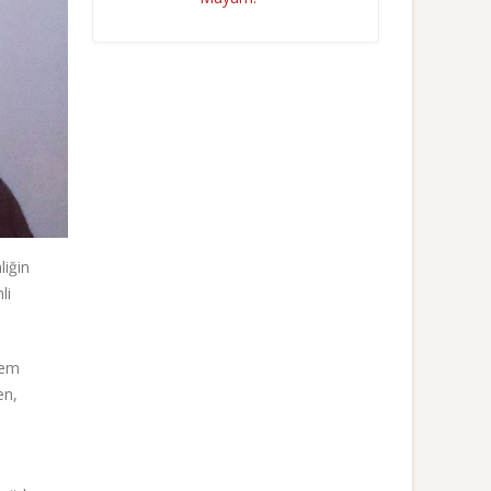
liğin
li
hem
en,