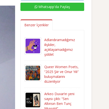
Whatsapp'da Paylaş
Benzer İçerikler
Adlandıramadığımız
ilişkiler,
açıklayamadığımız
şiddet
Queer Women Poets,
“2025 Şiir ve Onur Yılı”
buluşmalarını
düzenliyor
Arkeo Duvar’ın yeni
sayısı çıktı: “Sen
Altınsın Ben Tunç
Muyum!”