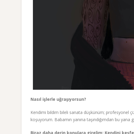
Nasıl işlerle uğraşıyorsun?
Kendimi bildim bileli sanata düşkünüm; profesyonel çiz
koşuyorum. Babamın yanına taşındığımdan bu yana geç
Biraz daha derin konulara girelim: Kendini keşf