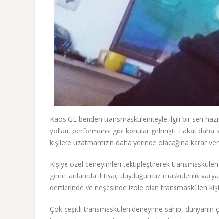
Kaos GL benden transmasküleniteyle ilgili bir seri haz
yolları, performansı gibi konular gelmişti. Fakat daha
kişilere uzatmamızın daha yerinde olacağına karar ver
Kişiye özel deneyimleri tektipleştirerek transmaskül
genel anlamda ihtiyaç duyduğumuz maskülenlik varyas
dertlerinde ve neşesinde izole olan transmaskülen kişil
Çok çeşitli transmaskülen deneyime sahip, dünyanın çeş