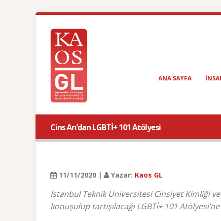
ANA SAYFA
INSA
Cins Arı’dan LGBTİ+ 101 Atölyesi
11/11/2020 |
Yazar:
Kaos GL
İstanbul Teknik Üniversitesi Cinsiyet Kimliği v
konuşulup tartışılacağı LGBTİ+ 101 Atölyesi’ne