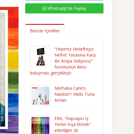
Whatsapp'da Paylaş
Benzer İçerikler
“Hepimiz Hedefteyiz:
Nefret Yasasına Karşı
Bir Araya Geliyoruz”
forumunun ikinci
buluşması gerçekleşti
Merhaba Canım,
Nasılsın?: Melis Tuna
Arslan
ERA, “Kapsayıcı İş
Yerleri İnşa Etmek”
etkinliğini 26