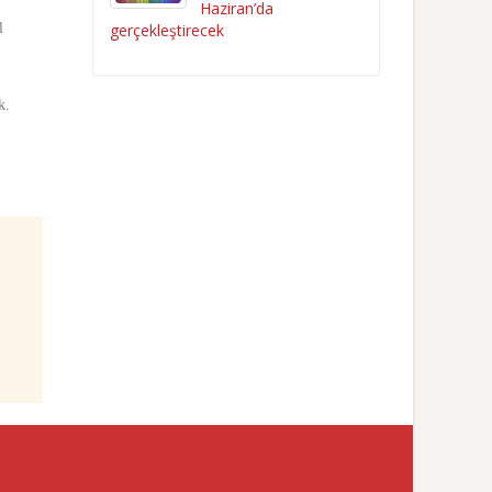
Haziran’da
gerçekleştirecek
l
k.