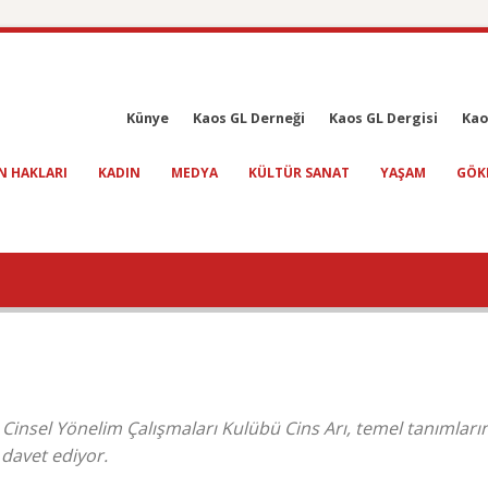
Künye
Kaos GL Derneği
Kaos GL Dergisi
Kao
N HAKLARI
KADIN
MEDYA
KÜLTÜR SANAT
YAŞAM
GÖK
e Cinsel Yönelim Çalışmaları Kulübü Cins Arı, temel tanımları
 davet ediyor.