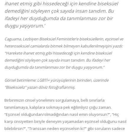
ihanet etmiş gibi hissedeceği için kendine biseksüel
demediğini söyleyen çok sayıda insan tanıdım. Bu
ifadeyi her duyduğumda da tanımlanması zor bir
duygu yaşıyorum.’
Caguama, Lezbiyen Biseksüel Feministler’e biseksüellerin, eşcinsel ve
heteroseksüel camialarda bitmek bilmeyen kabullenilmeyişini yazdı:
“Harekete ihanet etmiş gibi hissedeceği için kendine biseksüel
demediğini söyleyen çok sayıda insan tanıdım. Bu ifadeyi her
duyduğumda da tanımlanması zor bir duygu yaşıyorum.”
Görsel betimleme: LGBTİ+ yürüyüşlerinin birinden, üzerinde
"Biseksüeliz" yazan döviz fotoğraflanmış.
Birbirimizin cinsel yönelimini sorgulamaya, belli sınırlarla
tanımlamaya, kalıplara sokmaya pek eğilimliyiz çoğu zaman.
“Eşcinsel olduğundan/olmadığından nasıl emin oluyorsun?”, “Hiç
karşı cinsiyetten biriyle deneyim yaşamadan eşcinsel olduğunu nasıl
bilebilirsin?”, “Transsan neden eşcinselsin ki?” gibi soruların sadece