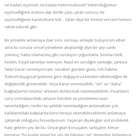
ne kadarı eşcinsel, ne kadarı heteroseksüel? Heteroluğumun
eşcinselliğime oranını alıp dörtle çarp, çıkan sonucu da
eşcinselliğimin kareköküne böl… falan diye bir formül versem herkes
rahat edecek gibi.
Bir yönelimi anlamaya dair soru sormayı anlaşılır buluyorum elbet
ama bu sorular cinsel yönelimin akışkanlığı diye bir şey sanki
yokmuş; hatta olamazmış gibi soruluyor çoğunlukla. Sınırları belli,
keskin, köşeli tanımlar isteniyor. Nasıl en sevdiğim yemeğe, şarkıya
falan karar veremiyorsam; cevabım günden güne, ruh halime,
fiziksel/duygusal iştahıma göre değişiyorsa kimden etkilendiğim de
değişkenlik gösterebilir. Veya karar vermeyebilir, “en” ve “daha”
bağlaçlarının önünü/ arkasını doldurmak istemeyebilirim. İnsanların
soru sormalarındaki amacın kendimi ve yönelimimi nasıl
tanımladığımı, neden bu şekilde tanımladığımı anlamaktan çok,
kafalarındaki kalıplarda beni nereye oturtabileceklerini anlamaya
çalışmak olduğunu hissediyorum. Yaşanan diyalogları asıl problemli
hale getiren şey de bu. Önyargıları konuşalım, tartışalım, kimse
kimseye “bu kadar temel bir şey de bilinmez mi” demeden birbirimize