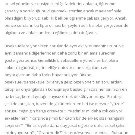
cinsel yönelim ve cinsiyet kimliği ifadelerini anlama, öğrenme
çabasıyla sorulduğunu düşünmek isterdim ancak maalesef öyle
olmadığını biliyoruz. Tabii ki belli bir öğrenme çabası içeriyor. Ancak,
bence soruların bu tipte olması bir şeyleri belli kalıplar çerçevesinde
algılama ve anlamlandırma eğilimimizden doğuyor.
Biseksüellere yöneltilen sorular da aynı akıl yürütmenin ürünü ve
aynı zamanda diğerlerinden daha zorlu bir anlama sürecinin
göstergesi bence. Genellikle biseksüellere yöneltilen kalıplara
sokma içgüdüsü, eşcinselliğe dair var olan sorgulama ve
önyargılardan daha farklı hayat buluyor. Birkaç
biseksüel/panseksüel bir araya gelip bize yöneltilen sorulardan,
tartışılan önyargılardan konuşmaya başladığımızda her birimizin en
az birkaç kere duyduğu sayısız örnek dökülüyor ortaya. En ateşli
şekilde tartışılan, bazen de gülünenlerden biri ise meşhur “yüzde”
sorusu: “Ağırlığın hangi cinsiyete?”, “Kadınlar mı daha çok çekiyor
erkekler mi?”, “Karşında şimdi bir kadın bir de erkek olsa hangisini
seçersin?”, “Bir cinsiyete daha duygusal diğerine daha cinsel çekim
mi duyuyorsun?”, “Oranı nedir?” Hetero/eşcinsel orantısı… Ruhunun