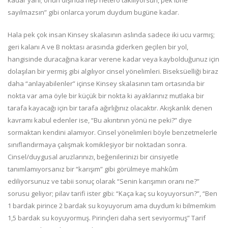
kadar yani; onun dışında hep hetero takılıyorsun, pek ibne
sayılmazsın” gibi onlarca yorum duydum bugüne kadar.
Hala pek çok insan Kinsey skalasının aslında sadece iki ucu varmış;
geri kalanı A ve B noktası arasında giderken geçilen bir yol,
hangisinde duracağına karar verene kadar veya kaybolduğunuz için
dolaşılan bir yermiş gibi algılıyor cinsel yönelimleri. Biseksüelliği biraz
daha “anlayabilenler” içinse Kinsey skalasının tam ortasında bir
nokta var ama öyle bir küçük bir nokta ki ayaklarınız mutlaka bir
tarafa kayacağı için bir tarafa ağırlığınız olacaktır. Akışkanlık denen
kavramı kabul edenler ise, “Bu akıntının yönü ne peki?” diye
sormaktan kendini alamıyor. Cinsel yönelimleri böyle benzetmelerle
sınıflandırmaya çalışmak komikleşiyor bir noktadan sonra.
Cinsel/duygusal aruzlarınızı, beğenilerinizi bir cinsiyetle
tanımlamıyorsanız bir “karışım” gibi görülmeye mahkûm
ediliyorsunuz ve tabii sonuç olarak “Senin karışımın oranı ne?”
sorusu geliyor; pilav tarifi ister gibi: “Kaça kaç su koyuyorsun?”, “Ben
1 bardak pirince 2 bardak su koyuyorum ama duydum ki bilmemkim
1,5 bardak su koyuyormuş. Pirinçleri daha sert seviyormuş” Tarif