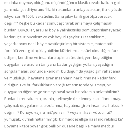
mutlaka duymuş olduğunu düşündüğüm o klasik cevabı kalkan gibi
yanımda gezdiriyorum: “İlla ki rakamlarla anlayacaksan, illa ki yüzde
istiyorsan %100 biseksüelim. Sana pilav tarifi gibi ölçü verecek
değilim” Keşke bu kadar somutlaştırarak anlamaya çalışmasak
bunları. Duygular, arzular böyle yalınlaştırılıp somutlaştırılamayacak
kadar uçsuz bucaksız ve çok boyutlu şeyler. Hissettiklerimi,
yaşadıklarımı nasıl böyle basitleştirilmiş bir sistemle, matematik
formülü verir gibi açıklayabilirim ki? Heteroseksüel olmadığımı fark
edişimi, kendime ve insanlara açılma sürecimi, yeni keşfettiğim
duyguları ve arzuları tanıyana kadar geçtiğim yolları, yaşadığım
sorgulamaları, sonunda kendimi bulduğumda yaşadığım rahatlama
ve mutluluğu, hayatıma giren insanların her birinin ne kadar farklı
olduğunu ve bu farklılıkların verdiği tatların içinde yüzmeyi, bir
duygudan diğerine gezinmeyi nasıl basit bir rakamla anlatabilirim?
Bunları birer rakamla, oranla, kelimeyle özetlemeye, sınıflandırmaya
çalışmak duygularıma, arzularıma, hayatıma giren insanlara haksızlık
değil mi? Konuyu vajina mı?/penis mi? veya iri, kaslı vücut mu?/
yumuşak, kıvrımlı hatlar mı? gibi bir maddeselliğe nasıl indirebiliriz ki?
Boyama kitabı boyar gibi; belli bir düzene bağlı kalmaya mecbur