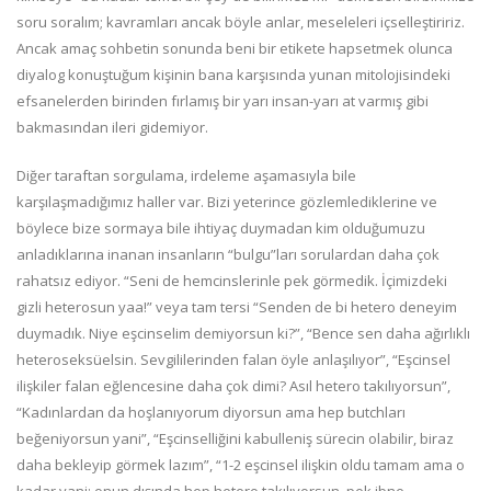
soru soralım; kavramları ancak böyle anlar, meseleleri içselleştiririz.
Ancak amaç sohbetin sonunda beni bir etikete hapsetmek olunca
diyalog konuştuğum kişinin bana karşısında yunan mitolojisindeki
efsanelerden birinden fırlamış bir yarı insan-yarı at varmış gibi
bakmasından ileri gidemiyor.
Diğer taraftan sorgulama, irdeleme aşamasıyla bile
karşılaşmadığımız haller var. Bizi yeterince gözlemlediklerine ve
böylece bize sormaya bile ihtiyaç duymadan kim olduğumuzu
anladıklarına inanan insanların “bulgu”ları sorulardan daha çok
rahatsız ediyor. “Seni de hemcinslerinle pek görmedik. İçimizdeki
gizli heterosun yaa!” veya tam tersi “Senden de bi hetero deneyim
duymadık. Niye eşcinselim demiyorsun ki?”, “Bence sen daha ağırlıklı
heteroseksüelsin. Sevgililerinden falan öyle anlaşılıyor”, “Eşcinsel
ilişkiler falan eğlencesine daha çok dimi? Asıl hetero takılıyorsun”,
“Kadınlardan da hoşlanıyorum diyorsun ama hep butchları
beğeniyorsun yani”, “Eşcinselliğini kabulleniş sürecin olabilir, biraz
daha bekleyip görmek lazım”, “1-2 eşcinsel ilişkin oldu tamam ama o