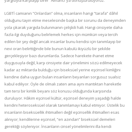
yargısıyla karşılaşıp birer “Almancı”ya dönüştürülüyoruz.
LGBTİ camianın “Onlardan” olma, insanların hangi “tarafa” dâhil
olduğunu tayin etme meselesinde başka bir sorunu da deneyimden
yola çıkarak yargıda bulunmanın çelişkili hali. Hangi cinsiyete daha
fazla ilgi duyduğunu belirlemek herkes için mümkün veya tercih
edilen bir şey değil ancak insanlar bunu kendisi için tanımlayıp bir
nevi oran belirttiğinde bile bunun kabulü ikiyüzlü bir şekilde
gerçekleşiyor bazı durumlarda. Sadece harekete ihanet etme
duygusuyla değil, karşı cinsiyete dair yönelimini sözü edilmeyecek
kadar az miktarda bulduğu için biseksüel yerine eşcinsel kimliğini
kendine daha uygun bulan insanların beyanları sorgusuz sualsiz
kabul ediliyor. Öyle de olmalı zaten ama aynı mantıktan hareketle
tam tersi bir kimlik beyanı söz konusu olduğunda karşısında
duruluyor. Hâkim eşcinsel kültür, eşcinsel deneyim yaşadığı halde
kendini heteroseksüel olarak tanımlamayı kabul etmiyor. Üstelik bu
insanların biseksüellik ihtimalleri değil eşcinsellik ihtimalleri esas
alınıyor; kendilerine eşcinsel, “en azından” biseksüel demeleri
gerektiği söyleniyor. İnsanların cinsel yönelimlerini illa kendi