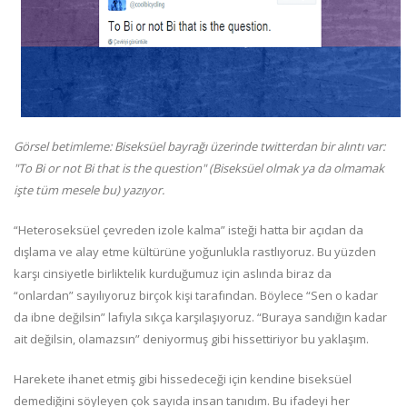
Görsel betimleme: Biseksüel bayrağı üzerinde twitterdan bir alıntı var:
"To Bi or not Bi that is the question" (Biseksüel olmak ya da olmamak
işte tüm mesele bu) yazıyor.
“Heteroseksüel çevreden izole kalma” isteği hatta bir açıdan da
dışlama ve alay etme kültürüne yoğunlukla rastlıyoruz. Bu yüzden
karşı cinsiyetle birliktelik kurduğumuz için aslında biraz da
“onlardan” sayılıyoruz birçok kişi tarafından. Böylece “Sen o kadar
da ibne değilsin” lafıyla sıkça karşılaşıyoruz. “Buraya sandığın kadar
ait değilsin, olamazsın” deniyormuş gibi hissettiriyor bu yaklaşım.
Harekete ihanet etmiş gibi hissedeceği için kendine biseksüel
demediğini söyleyen çok sayıda insan tanıdım. Bu ifadeyi her