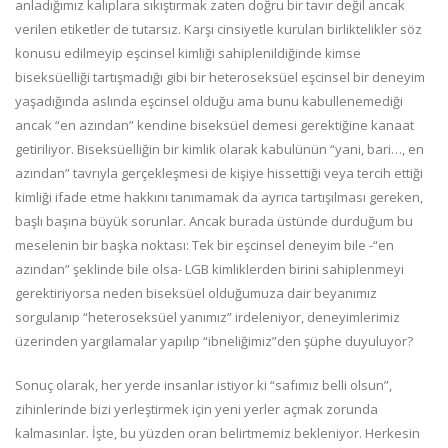
anladığımız kalıplara sıkıştırmak zaten doğru bir tavır değil ancak
verilen etiketler de tutarsız. Karşı cinsiyetle kurulan birliktelikler söz
konusu edilmeyip eşcinsel kimliği sahiplenildiğinde kimse
biseksüelliği tartışmadığı gibi bir heteroseksüel eşcinsel bir deneyim
yaşadığında aslında eşcinsel olduğu ama bunu kabullenemediği
ancak “en azından” kendine biseksüel demesi gerektiğine kanaat
getiriliyor. Biseksüelliğin bir kimlik olarak kabulünün “yani, bari…, en
azından” tavrıyla gerçekleşmesi de kişiye hissettiği veya tercih ettiği
kimliği ifade etme hakkını tanımamak da ayrıca tartışılması gereken,
başlı başına büyük sorunlar. Ancak burada üstünde durduğum bu
meselenin bir başka noktası: Tek bir eşcinsel deneyim bile -“en
azından” şeklinde bile olsa- LGB kimliklerden birini sahiplenmeyi
gerektiriyorsa neden biseksüel olduğumuza dair beyanımız
sorgulanıp “heteroseksüel yanımız” irdeleniyor, deneyimlerimiz
üzerinden yargılamalar yapılıp “ibneliğimiz”den şüphe duyuluyor?
Sonuç olarak, her yerde insanlar istiyor ki “safımız belli olsun”,
zihinlerinde bizi yerleştirmek için yeni yerler açmak zorunda
kalmasınlar. İşte, bu yüzden oran belirtmemiz bekleniyor. Herkesin