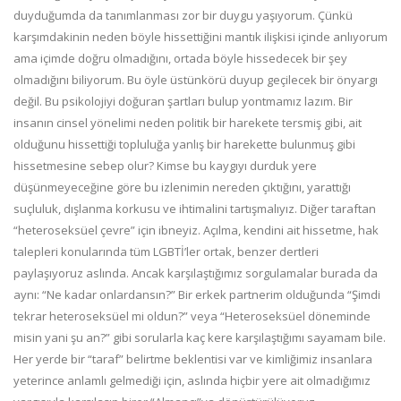
duyduğumda da tanımlanması zor bir duygu yaşıyorum. Çünkü
karşımdakinin neden böyle hissettiğini mantık ilişkisi içinde anlıyorum
ama içimde doğru olmadığını, ortada böyle hissedecek bir şey
olmadığını biliyorum. Bu öyle üstünkörü duyup geçilecek bir önyargı
değil. Bu psikolojiyi doğuran şartları bulup yontmamız lazım. Bir
insanın cinsel yönelimi neden politik bir harekete tersmiş gibi, ait
olduğunu hissettiği topluluğa yanlış bir harekette bulunmuş gibi
hissetmesine sebep olur? Kimse bu kaygıyı durduk yere
düşünmeyeceğine göre bu izlenimin nereden çıktığını, yarattığı
suçluluk, dışlanma korkusu ve ihtimalini tartışmalıyız. Diğer taraftan
“heteroseksüel çevre” için ibneyiz. Açılma, kendini ait hissetme, hak
talepleri konularında tüm LGBTİ’ler ortak, benzer dertleri
paylaşıyoruz aslında. Ancak karşılaştığımız sorgulamalar burada da
aynı: “Ne kadar onlardansın?” Bir erkek partnerim olduğunda “Şimdi
tekrar heteroseksüel mi oldun?” veya “Heteroseksüel döneminde
misin yani şu an?” gibi sorularla kaç kere karşılaştığımı sayamam bile.
Her yerde bir “taraf” belirtme beklentisi var ve kimliğimiz insanlara
yeterince anlamlı gelmediği için, aslında hiçbir yere ait olmadığımız