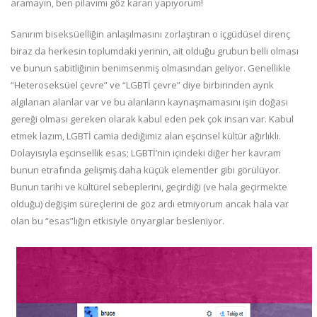
aramayın, ben pilavımı göz kararı yapıyorum!
Sanırım biseksüelliğin anlaşılmasını zorlaştıran o içgüdüsel direnç
biraz da herkesin toplumdaki yerinin, ait olduğu grubun belli olması
ve bunun sabitliğinin benimsenmiş olmasından geliyor. Genellikle
“Heteroseksüel çevre” ve “LGBTİ çevre” diye birbirinden ayrık
algılanan alanlar var ve bu alanların kaynaşmamasını işin doğası
gereği olması gereken olarak kabul eden pek çok insan var. Kabul
etmek lazım, LGBTİ camia dediğimiz alan eşcinsel kültür ağırlıklı.
Dolayısıyla eşcinsellik esas; LGBTİ’nin içindeki diğer her kavram
bunun etrafında gelişmiş daha küçük elementler gibi görülüyor.
Bunun tarihi ve kültürel sebeplerini, geçirdiği (ve hala geçirmekte
olduğu) değişim süreçlerini de göz ardı etmiyorum ancak hala var
olan bu “esas”lığın etkisiyle önyargılar besleniyor.