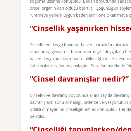
soğuma üzerine konuşuldu. Beden boyutunda sadece pe
cinsel organın deri olduğu belirtildi. Çoğunluğun söylemi
“üremeye yönelik uygun bedenlerin” öne çıkarılmaya çalı
“Cinsellik yaşanırken hisse
Cinsellik ve duygu boyutunda arzulanmak/arzulamak, gü
rahatlama, gevşeme, huzur, merak gibi duygularla ber
bazen duyguların karmaşık olabileceği, cinsellik esnası
katılımcılar tarafından paylaşıldı. Buradan hareketle
“Cinsel davranışlar nedir?”
Cinsellik ve davranış boyutunda sınırlı sayıda davranış b
davranışların sonu olmadığı, binlerce varyasyonunun ol
odaklı olmayan bir cinselliğin artıları konuşuldu. Her d
belirtildi.
“Cinselliği tanımlarken/de