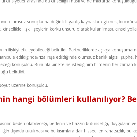
tli cinsiyetler arasında da cinselliğin nasıl ve ne miktarda konuşulduğu
ın olumsuz sonuçlarına değinildi: yanlış kaynaklara gitmek, kırıcı/örse
ellikle ilişkili şeylerin korku unsuru olarak kullanılması, cinsel yoll
n ilişkiyi etkileyebileceği belirtildi. Partnerliklerde açıkça konuşamam
Manipüle edildiğinde/rıza inşa edildiğinde olumsuz benlik algısı, şüphe, 
abileceği konuşuldu. Bununla birlikte ne istediğinim bilmenin her zaman 
ğu belirtildi.
4 boyut üzerine konuşuldu.
nin hangi bölümleri kullanılıyor? B
smın beden olabileceği, bedenin ve hazzın bütünselliği, duyguların ve 
iğin dışında tutulması ve bu kısımlara dair hissedilen rahatsızlık, bu k