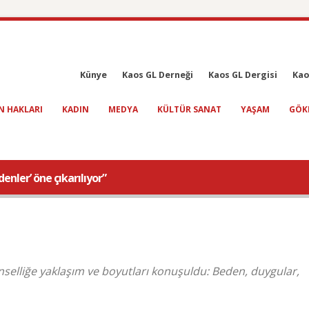
Künye
Kaos GL Derneği
Kaos GL Dergisi
Kao
N HAKLARI
KADIN
MEDYA
KÜLTÜR SANAT
YAŞAM
GÖK
enler’ öne çıkarılıyor”
inselliğe yaklaşım ve boyutları konuşuldu: Beden, duygular,