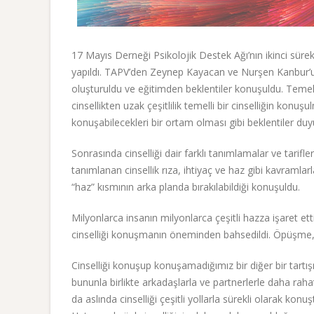
17 Mayıs Derneği Psikolojik Destek Ağı’nın ikinci süre
yapıldı. TAPV’den Zeynep Kayacan ve Nurşen Kanbur’u
oluşturuldu ve eğitimden beklentiler konuşuldu. Temeld
cinsellikten uzak çeşitlilik temelli bir cinselliğin konuş
konuşabilecekleri bir ortam olması gibi beklentiler duy
Sonrasında cinselliği dair farklı tanımlamalar ve tari
tanımlanan cinsellik rıza, ihtiyaç ve haz gibi kavramlarl
“haz” kısmının arka planda bırakılabildiği konuşuldu.
Milyonlarca insanın milyonlarca çeşitli hazza işaret et
cinselliği konuşmanın öneminden bahsedildi. Öpüşme, d
Cinselliği konuşup konuşamadığımız bir diğer bir tartı
bununla birlikte arkadaşlarla ve partnerlerle daha raha
da aslında cinselliği çeşitli yollarla sürekli olarak k