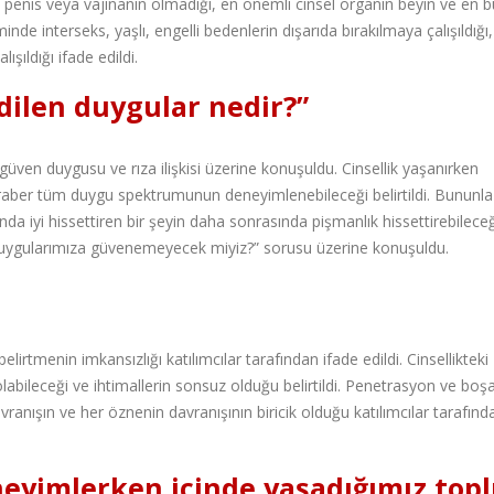
nis veya vajinanın olmadığı, en önemli cinsel organın beyin ve en 
nde interseks, yaşlı, engelli bedenlerin dışarıda bırakılmaya çalışıldığı,
şıldığı ifade edildi.
dilen duygular nedir?”
ven duygusu ve rıza ilişkisi üzerine konuşuldu. Cinsellik yaşanırken
aber tüm duygu spektrumunun deneyimlenebileceği belirtildi. Bununla b
nda iyi hissettiren bir şeyin daha sonrasında pişmanlık hissettirebileceğ
 “duygularımıza güvenemeyecek miyiz?” sorusu üzerine konuşuldu.
elirtmenin imkansızlığı katılımcılar tarafından ifade edildi. Cinsellikteki
abileceği ve ihtimallerin sonsuz olduğu belirtildi. Penetrasyon ve bo
avranışın ve her öznenin davranışının biricik olduğu katılımcılar tarafınd
neyimlerken içinde yaşadığımız top