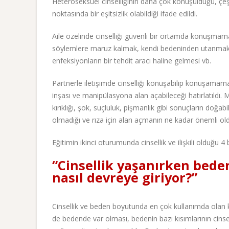
Heteroseksüel cinselliğinin daha çok konuşulduğu, çeşi
noktasında bir eşitsizlik olabildiği ifade edildi.
Aile özelinde cinselliği güvenli bir ortamda konuşmaman
söylemlere maruz kalmak, kendi bedeninden utanmak, cins
enfeksiyonların bir tehdit aracı haline gelmesi vb.
Partnerle iletişimde cinselliği konuşabilip konuşamamanı
inşası ve manipülasyona alan açabileceği hatırlatıldı. 
kırıklığı, şok, suçluluk, pişmanlık gibi sonuçların doğ
olmadığı ve rıza için alan açmanın ne kadar önemli oldu
Eğitimin ikinci oturumunda cinsellik ve ilişkili olduğu 
“Cinsellik yaşanırken bede
nasıl devreye giriyor?”
Cinsellik ve beden boyutunda en çok kullanımda olan kı
de bedende var olması, bedenin bazı kısımlarının cinsell