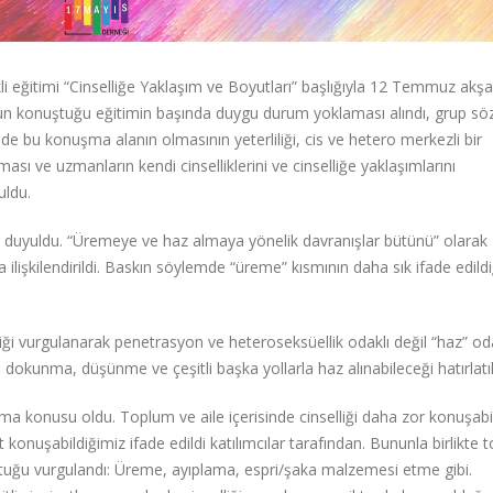
kli eğitimi “Cinselliğe Yaklaşım ve Boyutları” başlığıyla 12 Temmuz akş
n konuştuğu eğitimin başında duygu durum yoklaması alındı, grup sö
e bu konuşma alanın olmasının yeterliliği, cis ve hetero merkezli bir
ulması ve uzmanların kendi cinselliklerini ve cinselliğe yaklaşımlarını
uldu.
fler duyuldu. “Üremeye ve haz almaya yönelik davranışlar bütünü” olarak
a ilişkilendirildi. Baskın söylemde “üreme” kısmının daha sık ifade edildi
tiği vurgulanarak penetrasyon ve heteroseksüellik odaklı değil “haz” od
okunma, düşünme ve çeşitli başka yollarla haz alınabileceği hatırlatıl
şma konusu oldu. Toplum ve aile içerisinde cinselliği daha zor konuşabi
t konuşabildiğimiz ifade edildi katılımcılar tarafından. Bununla birlikte
onuştuğu vurgulandı: Üreme, ayıplama, espri/şaka malzemesi etme gibi.