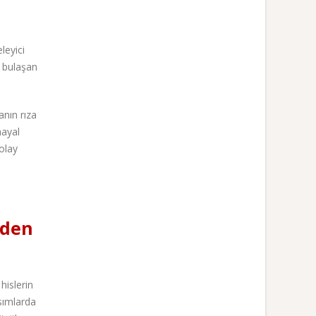
leyici
a bulaşan
anın rıza
hayal
kolay
eden
hislerin
ısımlarda