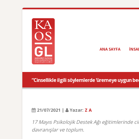
ANA SAYFA
INSA
“Cinsellikle ilgili söylemlerde ‘üremeye uygun bed
21/07/2021 |
Yazar:
Z A
17 Mayıs Psikolojik Destek Ağı eğitimlerinde c
davranışlar ve toplum.