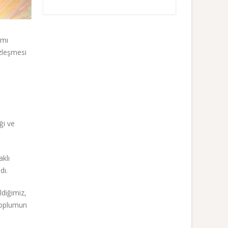
amı
zleşmesi
ği ve
aklı
dı.
ldiğimiz,
 toplumun