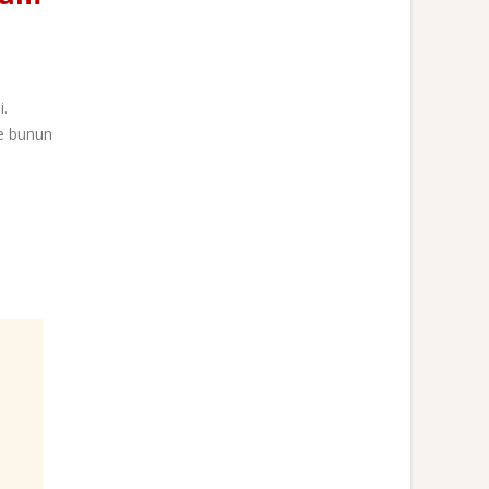
i.
ve bunun