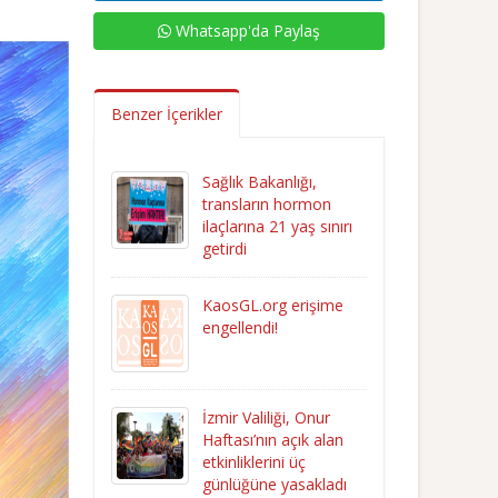
Whatsapp'da Paylaş
Benzer İçerikler
Sağlık Bakanlığı,
transların hormon
ilaçlarına 21 yaş sınırı
getirdi
KaosGL.org erişime
engellendi!
İzmir Valiliği, Onur
Haftası’nın açık alan
etkinliklerini üç
günlüğüne yasakladı