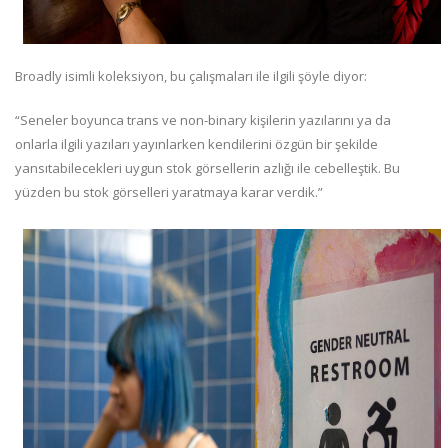
Broadly isimli koleksiyon, bu çalışmaları ile ilgili şöyle diyor:
“Seneler boyunca trans ve non-binary kişilerin yazılarını ya da
onlarla ilgili yazıları yayınlarken kendilerini özgün bir şekilde
yansıtabilecekleri uygun stok görsellerin azlığı ile cebelleştik. Bu
yüzden bu stok görselleri yaratmaya karar verdik.”