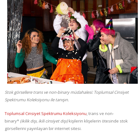
Stok görsellere trans ve non-binary müdahalesi: Toplumsal Cinsiyet
Spektrumu Koleksiyonu ile tanışın.
Toplumsal Cinsiyet Spektrumu Koleksiyonu
, trans ve non-
binary*
(ikilik dışı, ikili cinsiyet dışı)
kişilerin klişelerin ötesinde stok
görsellerini yayınlayan bir internet sitesi.