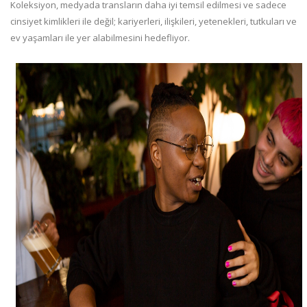
Koleksiyon, medyada transların daha iyi temsil edilmesi ve sadece
cinsiyet kimlikleri ile değil; kariyerleri, ilişkileri, yetenekleri, tutkuları ve
ev yaşamları ile yer alabilmesini hedefliyor.