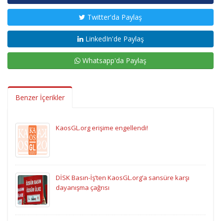
Twitter'da Paylaş
LinkedIn'de Paylaş
Whatsapp'da Paylaş
Benzer İçerikler
KaosGL.org erişime engellendi!
DİSK Basın-İş’ten KaosGL.org’a sansüre karşı
dayanışma çağrısı