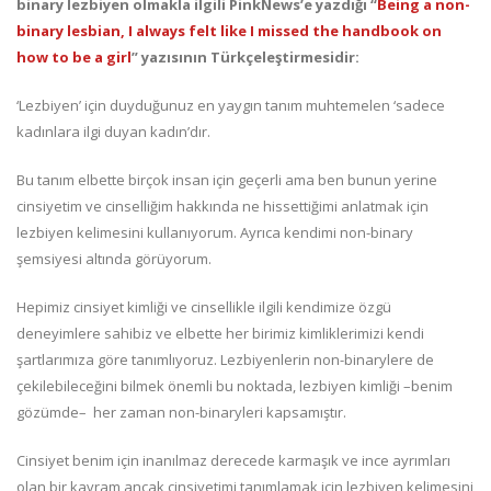
binary lezbiyen olmakla ilgili PinkNews’e yazdığı “
Being a non-
binary lesbian, I always felt like I missed the handbook on
how to be a girl
” yazısının Türkçeleştirmesidir:
‘Lezbiyen’ için duyduğunuz en yaygın tanım muhtemelen ‘sadece
kadınlara ilgi duyan kadın’dır.
Bu tanım elbette birçok insan için geçerli ama ben bunun yerine
cinsiyetim ve cinselliğim hakkında ne hissettiğimi anlatmak için
lezbiyen kelimesini kullanıyorum. Ayrıca kendimi non-binary
şemsiyesi altında görüyorum.
Hepimiz cinsiyet kimliği ve cinsellikle ilgili kendimize özgü
deneyimlere sahibiz ve elbette her birimiz kimliklerimizi kendi
şartlarımıza göre tanımlıyoruz. Lezbiyenlerin non-binarylere de
çekilebileceğini bilmek önemli bu noktada, lezbiyen kimliği –benim
gözümde– her zaman non-binaryleri kapsamıştır.
Cinsiyet benim için inanılmaz derecede karmaşık ve ince ayrımları
olan bir kavram ancak cinsiyetimi tanımlamak için lezbiyen kelimesini