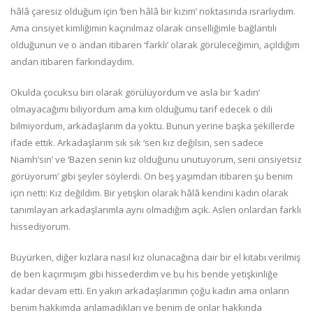
hâlâ çaresiz olduğum için ‘ben hâlâ bir kızım’ noktasında ısrarlıydım.
Ama cinsiyet kimliğimin kaçınılmaz olarak cinselliğimle bağlantılı
olduğunun ve o andan itibaren ‘farklı’ olarak görüleceğimin, açıldığım
andan itibaren farkındaydım.
Okulda çocuksu biri olarak görülüyordum ve asla bir ‘kadın’
olmayacağımı biliyordum ama kim olduğumu tarif edecek o dili
bilmiyordum, arkadaşlarım da yoktu. Bunun yerine başka şekillerde
ifade ettik. Arkadaşlarım sık sık ‘sen kız değilsin, sen sadece
Niamh’sın’ ve ‘Bazen senin kız olduğunu unutuyorum, seni cinsiyetsiz
görüyorum’ gibi şeyler söylerdi. On beş yaşımdan itibaren şu benim
için netti: Kız değildim. Bir yetişkin olarak hâlâ kendini kadın olarak
tanımlayan arkadaşlarımla aynı olmadığım açık. Aslen onlardan farklı
hissediyorum.
Büyürken, diğer kızlara nasıl kız olunacağına dair bir el kitabı verilmiş
de ben kaçırmışım gibi hissederdim ve bu his bende yetişkinliğe
kadar devam etti. En yakın arkadaşlarımın çoğu kadın ama onların
benim hakkımda anlamadıkları ve benim de onlar hakkında