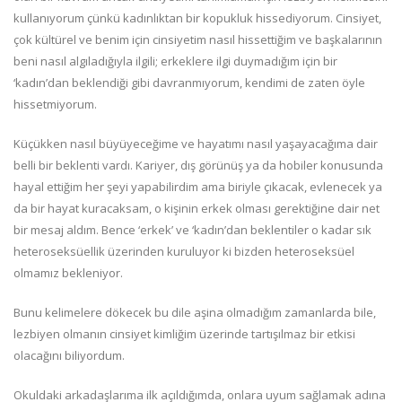
kullanıyorum çünkü kadınlıktan bir kopukluk hissediyorum. Cinsiyet,
çok kültürel ve benim için cinsiyetim nasıl hissettiğim ve başkalarının
beni nasıl algıladığıyla ilgili; erkeklere ilgi duymadığım için bir
‘kadın’dan beklendiği gibi davranmıyorum, kendimi de zaten öyle
hissetmiyorum.
Küçükken nasıl büyüyeceğime ve hayatımı nasıl yaşayacağıma dair
belli bir beklenti vardı. Kariyer, dış görünüş ya da hobiler konusunda
hayal ettiğim her şeyi yapabilirdim ama biriyle çıkacak, evlenecek ya
da bir hayat kuracaksam, o kişinin erkek olması gerektiğine dair net
bir mesaj aldım. Bence ‘erkek’ ve ‘kadın’dan beklentiler o kadar sık
heteroseksüellik üzerinden kuruluyor ki bizden heteroseksüel
olmamız bekleniyor.
Bunu kelimelere dökecek bu dile aşina olmadığım zamanlarda bile,
lezbiyen olmanın cinsiyet kimliğim üzerinde tartışılmaz bir etkisi
olacağını biliyordum.
Okuldaki arkadaşlarıma ilk açıldığımda, onlara uyum sağlamak adına