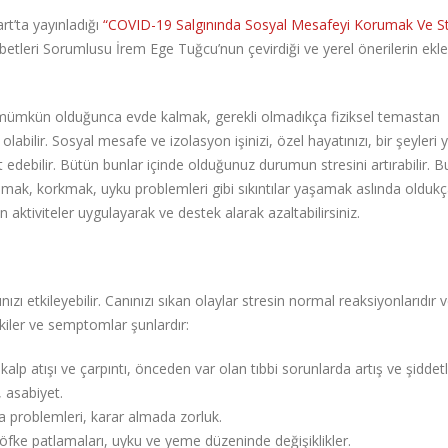
t’ta yayınladığı
“COVID-19 Salgınında Sosyal Mesafeyi Korumak Ve St
etleri Sorumlusu İrem Ege Tuğcu’nun çevirdiği ve yerel önerilerin ekle
mümkün olduğunca evde kalmak, gerekli olmadıkça fiziksel temastan
abilir. Sosyal mesafe ve izolasyon işinizi, özel hayatınızı, bir şeyleri
st edebilir. Bütün bunlar içinde olduğunuz durumun stresini artırabilir. B
ak, korkmak, uyku problemleri gibi sıkıntılar yaşamak aslında oldukç
 aktiviteler uygulayarak ve destek alarak azaltabilirsiniz.
ınızı etkileyebilir. Canınızı sıkan olaylar stresin normal reaksiyonlarıdır 
tkiler ve semptomlar şunlardır:
zlı kalp atışı ve çarpıntı, önceden var olan tıbbi sorunlarda artış ve şidd
, asabiyet.
a problemleri, karar almada zorluk.
 öfke patlamaları, uyku ve yeme düzeninde değişiklikler.