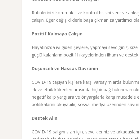
Rutinlerinizi korumak size kontrol hissini verir ve an
çalışın. Eğer değişikliklerle başa çıkmanıza yardımcı ola
Pozitif Kalmaya Çalışın
Hayatınızda iyi giden şeylere, yapmayı sevdiğiniz, size 
güçlü kalanların pozitif hikayelerinden ilham ve destek a
Düşünceli ve Hassas Davranın
COVID-19 taşıyan kişilere karşı varsayımlarda bulunmak
ırk ve etnik kökenleri arasında hiçbir bağ bulunmamakt
negatif kalıp yargılara ve önyargılarla karşı mücadele e
politikalarını okuyabilir, sosyal medya üzerinden savun
Destek Alın
COVID-19 salgını sizin için, sevdikleriniz ve arkadaşla