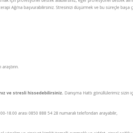
kmak için profesyonel destek alabilirsiniz, eğer profesyonel destek al
erapi Ağı’na başvurabilirsiniz. Stresinizi düşürmek ve bu süreçle başa 
 araştırın.
 ve stresli hissedebilirsiniz.
Danışma Hattı gönüllülerimiz sizin i
12.00-18.00 arası 0850 888 54 28 numaralı telefondan arayabilir,