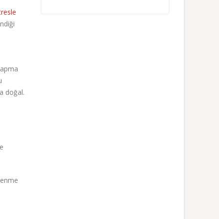
resle
ndiği
 yapma
u
a doğal.
ve
etlenme