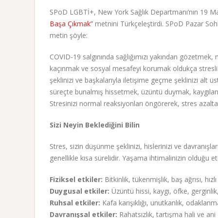
SPoD LGBTİ+, New York Sağlık Departmanı’nın 19 Mar
Başa Çıkmak”
metnini Türkçeleştirdi. SPoD Pazar Sohb
metin şöyle:
COVID-19 salgınında sağlığımızı yakından gözetmek, 
kaçınmak ve sosyal mesafeyi korumak oldukça stresli ol
şeklinizi ve başkalarıyla iletişime geçme şeklinizi alt ü
süreçte bunalmış hissetmek, üzüntü duymak, kaygılanm
Stresinizi normal reaksiyonları öngörerek, stres azaltan
Sizi Neyin Beklediğini Bilin
Stres, sizin düşünme şeklinizi, hislerinizi ve davranışlar
genellikle kısa sürelidir. Yaşama ihtimalinizin olduğu e
Fiziksel etkiler:
Bitkinlik, tükenmişlik, baş ağrısı, hı
Duygusal etkiler:
Üzüntü hissi, kaygı, öfke, gerginlik
Ruhsal etkiler:
Kafa karışıklığı, unutkanlık, odaklanm
Davranışsal etkiler:
Rahatsızlık, tartışma hali ve ani