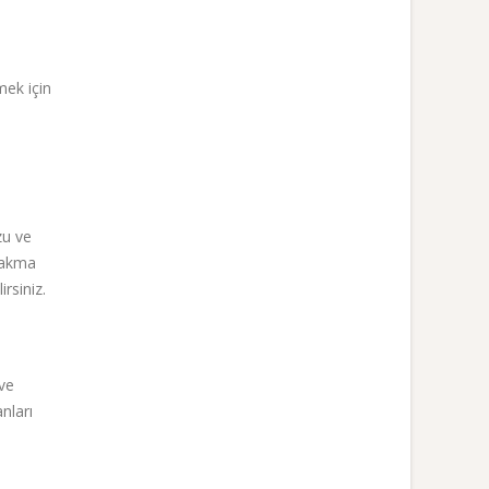
mek için
zu ve
 bakma
rsiniz.
 ve
nları