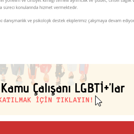
el yönelim ve cinsiyet kimliği temelli ayrımcılık ve şiddet, cinsel sağlık 
lma süreci konularında hizmet vermektedir.
i danışmanlık ve psikolojik destek ekiplerimiz çalışmaya devam ediyor