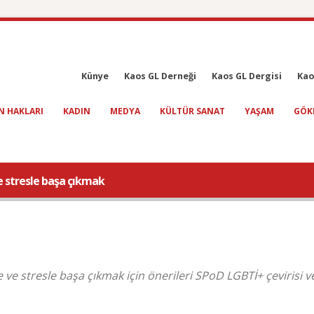
Künye
Kaos GL Derneği
Kaos GL Dergisi
Kao
N HAKLARI
KADIN
MEDYA
KÜLTÜR SANAT
YAŞAM
GÖK
 stresle başa çıkmak
ve stresle başa çıkmak için önerileri SPoD LGBTİ+ çevirisi v