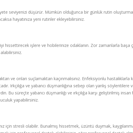
ksiyete seviyenizi düşürür. Mümkün olduğunca bir günlük rutin oluşturm
caksa hayatınıza yeni rutinler ekleyebilirsiniz.
iyi hissettirecek işlere ve hobilerinize odaklanın. Zor zamanlarla başa ç
labilirsiniz.
tan ve onları suçlamaktan kaçınmalısınız. Enfeksiyonlu hastalıklarla ki
adır. Irkçılığa ve yabancı düşmanlığına sebep olan yanlış söylentilere 
din. Bu süreçte yabancı düşmanlığı ve ırkçılığa karşı geliştirilmiş insan 
uculuk yapabilirsiniz.
rınız için stresli olabilir. Bunalmış hissetmek, üzüntü duymak, kaygılanm