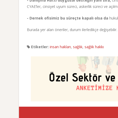
- Danışma Hattı duygusal desteğin yanı sıra,
cins
CYAE’ler, cinsiyet uyum süreci, askerlik süreci ve açı
- Dernek ofisimiz bu süreçte kapalı olsa da
hukuk
Burada yer alan öneriler, durum ilerledikçe değişebilir.
Etiketler:
insan hakları
,
sağlık
,
sağlık hakkı