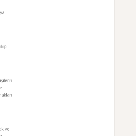
aya
ıkıp
şilerin
ve
hakları
ak ve