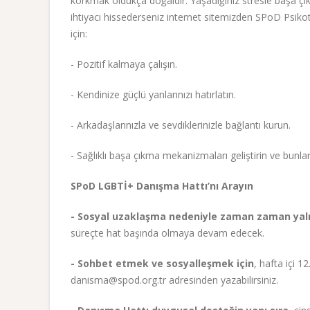
korkmak oldukça doğaldır. Yaşadığınız stresle başa çı
ihtiyacı hissederseniz internet sitemizden SPoD Psikot
için:
- Pozitif kalmaya çalışın.
- Kendinize güçlü yanlarınızı hatırlatın.
- Arkadaşlarınızla ve sevdiklerinizle bağlantı kurun.
- Sağlıklı başa çıkma mekanizmaları geliştirin ve bunları
SPoD LGBTİ+ Danışma Hattı’nı Arayın
- Sosyal uzaklaşma nedeniyle zaman zaman yalnız
süreçte hat başında olmaya devam edecek.
- Sohbet etmek ve sosyalleşmek için
, hafta içi 
danisma@spod.org.tr adresinden yazabilirsiniz.