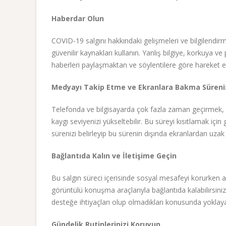
Haberdar Olun
COVID-19 salgını hakkındaki gelişmeleri ve bilgilendirm
güvenilir kaynakları kullanın. Yanlış bilgiye, korkuya
haberleri paylaşmaktan ve söylentilere göre hareket 
Medyayı Takip Etme ve Ekranlara Bakma Sürenizi
Telefonda ve bilgisayarda çok fazla zaman geçirmek, 
kaygı seviyenizi yükseltebilir. Bu süreyi kısıtlamak iç
sürenizi belirleyip bu sürenin dışında ekranlardan uzak
Bağlantıda Kalın ve İletişime Geçin
Bu salgın süreci içerisinde sosyal mesafeyi korurken a
görüntülü konuşma araçlarıyla bağlantıda kalabilirsiniz
desteğe ihtiyaçları olup olmadıkları konusunda yoklayabil
Gündelik Rutinlerinizi Koruyun