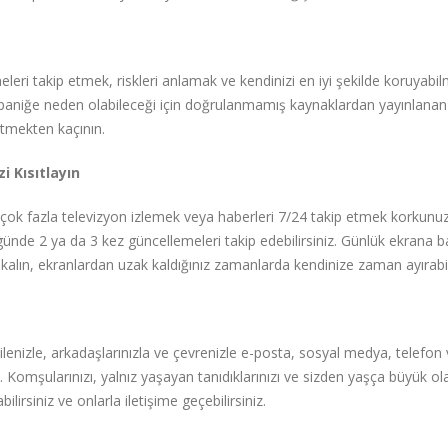
eleri takip etmek, riskleri anlamak ve kendinizi en iyi şekilde koruyabil
 ve paniğe neden olabileceği için doğrulanmamış kaynaklardan yayınlanan
etmekten kaçının.
 Kısıtlayın
çok fazla televizyon izlemek veya haberleri 7/24 takip etmek korkunu
in günde 2 ya da 3 kez güncellemeleri takip edebilirsiniz. Günlük ekrana
 kalın, ekranlardan uzak kaldığınız zamanlarda kendinize zaman ayırabili
ilenizle, arkadaşlarınızla ve çevrenizle e-posta, sosyal medya, telefon
. Komşularınızı, yalnız yaşayan tanıdıklarınızı ve sizden yaşça büyük ola
irsiniz ve onlarla iletişime geçebilirsiniz.