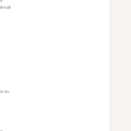
ma
çıkmak
çin bu