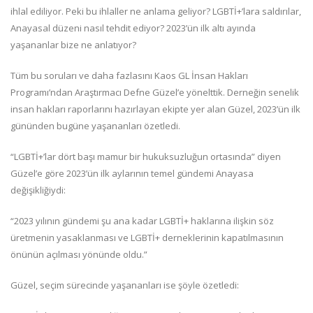
ihlal ediliyor. Peki bu ihlaller ne anlama geliyor? LGBTİ+’lara saldırılar,
Anayasal düzeni nasıl tehdit ediyor? 2023’ün ilk altı ayında
yaşananlar bize ne anlatıyor?
Tüm bu soruları ve daha fazlasını Kaos GL İnsan Hakları
Programı’ndan Araştırmacı Defne Güzel’e yönelttik. Derneğin senelik
insan hakları raporlarını hazırlayan ekipte yer alan Güzel, 2023’ün ilk
gününden bugüne yaşananları özetledi.
“LGBTİ+’lar dört başı mamur bir hukuksuzluğun ortasında” diyen
Güzel’e göre 2023’ün ilk aylarının temel gündemi Anayasa
değişikliğiydi:
“2023 yılının gündemi şu ana kadar LGBTİ+ haklarına ilişkin söz
üretmenin yasaklanması ve LGBTİ+ derneklerinin kapatılmasının
önünün açılması yönünde oldu.”
Güzel, seçim sürecinde yaşananları ise şöyle özetledi: