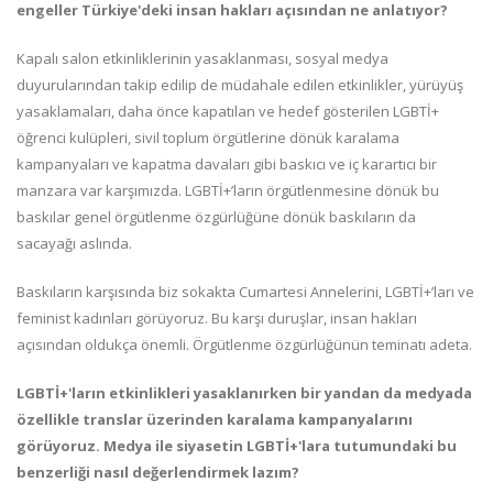
engeller Türkiye'deki insan hakları açısından ne anlatıyor?
Kapalı salon etkinliklerinin yasaklanması, sosyal medya
duyurularından takip edilip de müdahale edilen etkinlikler, yürüyüş
yasaklamaları, daha önce kapatılan ve hedef gösterilen LGBTİ+
öğrenci kulüpleri, sivil toplum örgütlerine dönük karalama
kampanyaları ve kapatma davaları gibi baskıcı ve iç karartıcı bir
manzara var karşımızda. LGBTİ+’ların örgütlenmesine dönük bu
baskılar genel örgütlenme özgürlüğüne dönük baskıların da
sacayağı aslında.
Baskıların karşısında biz sokakta Cumartesi Annelerini, LGBTİ+’ları ve
feminist kadınları görüyoruz. Bu karşı duruşlar, insan hakları
açısından oldukça önemli. Örgütlenme özgürlüğünün teminatı adeta.
LGBTİ+'ların etkinlikleri yasaklanırken bir yandan da medyada
özellikle translar üzerinden karalama kampanyalarını
görüyoruz. Medya ile siyasetin LGBTİ+'lara tutumundaki bu
benzerliği nasıl değerlendirmek lazım?