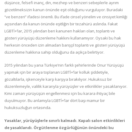
düşünce, felsefi inanç, din, mezhep ve benzeri sebeplerle ayrım
gözetilmeksizin kanun önünde eşit olduğunu vurguluyor. Buradaki
“ve benzeri” ifadesi önemli. Bu ifade cinsel yönelim ve cinsiyet kimliği
açısından da kanun önünde eşitliğin bir tezahürü aslında. Fakat
LGBTİ+’lar, 2015 yılından beri kanunen hakları olan, toplantı ve
gösteri yürüyüşü düzenleme hakkını kullanamıyor. Oysaki bu hak
herkesin önceden izin almadan barışçıl toplantı ve gösteri yürüyüşü
düzenleme hakkına sahip olduğunu da açıkça belirtiyor.
2015 yılından bu yana Türkiye’nin farklı şehirlerinde Onur Yürüyüşü
yapmak için bir araya toplanan LGBTİ+’lar kolluk şiddetiyle,
gözaltılarla, işkenceyle karşı karşıya bırakılıyor. Hukuksuz bir
düzenlemeyle, valilik kararıyla yürüyüşler ve etkinlikler yasaklanıyor.
Kimi zaman yürüyüşün engellenmesi için bu karara ihtiyaç bile
duyulmuyor. Bu anlamıyla LGBTİ+’lar dört başı mamur bir
hukuksuzluğun ortasında.
Yasaklar, yürüyüşlerle sınırlı kalmadı. Kapalı salon etkinlikleri
de yasaklandı. Örgütlenme özgürlüğünün önündeki bu