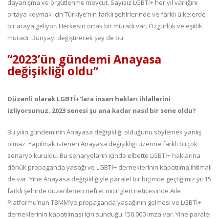
dayanışma ve örgütlenme mevcut. Sayısız LGBTİ+ her yıl varlığını
ortaya koymak için Türkiye’nin farklı şehirlerinde ve farklı ülkelerde
bir araya geliyor. Herkesin ortak bir muradı var. Özgürlük ve eşitlik
muradı. Dünyayı değiştirecek şey de bu.
“2023’ün gündemi Anayasa
değişikliği oldu”
Düzenli olarak LGBTİ+'lara insan hakları ihlallerini
izliyorsunuz. 2023 senesi şu ana kadar nasıl bir sene oldu?
Bu yılın gündeminin Anayasa değişikliği olduğunu söylemek yanlış
olmaz. Yapılmak istenen Anayasa değişikliği üzerine farklı birçok
senaryo kuruldu. Bu senaryoların içinde elbette LGBTİ+ haklarına
dönük propaganda yasağı ve LGBTİ+ derneklerinin kapatılma ihtimali
de var. Yine Anayasa değişikliğiyle paralel bir biçimde geçtiğimiz yıl 15
farklı şehirde düzenlenen nefret mitingleri neticesinde Aile
Platformu’nun TBMM’ye propaganda yasağının gelmesi ve LGBTİ+
derneklerinin kapatılması için sunduğu 150.000 imza var. Yine paralel