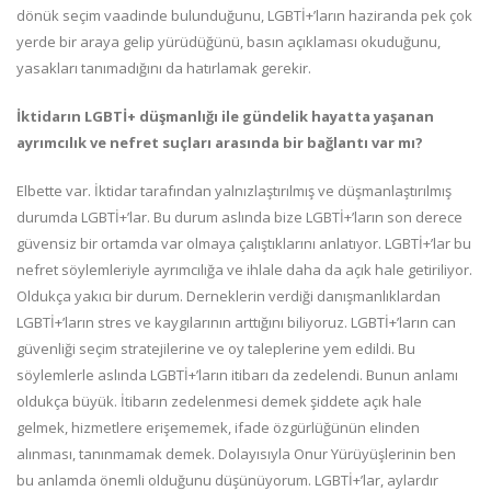
dönük seçim vaadinde bulunduğunu, LGBTİ+’ların haziranda pek çok
yerde bir araya gelip yürüdüğünü, basın açıklaması okuduğunu,
yasakları tanımadığını da hatırlamak gerekir.
İktidarın LGBTİ+ düşmanlığı ile gündelik hayatta yaşanan
ayrımcılık ve nefret suçları arasında bir bağlantı var mı?
Elbette var. İktidar tarafından yalnızlaştırılmış ve düşmanlaştırılmış
durumda LGBTİ+’lar. Bu durum aslında bize LGBTİ+’ların son derece
güvensiz bir ortamda var olmaya çalıştıklarını anlatıyor. LGBTİ+’lar bu
nefret söylemleriyle ayrımcılığa ve ihlale daha da açık hale getiriliyor.
Oldukça yakıcı bir durum. Derneklerin verdiği danışmanlıklardan
LGBTİ+’ların stres ve kaygılarının arttığını biliyoruz. LGBTİ+’ların can
güvenliği seçim stratejilerine ve oy taleplerine yem edildi. Bu
söylemlerle aslında LGBTİ+’ların itibarı da zedelendi. Bunun anlamı
oldukça büyük. İtibarın zedelenmesi demek şiddete açık hale
gelmek, hizmetlere erişememek, ifade özgürlüğünün elinden
alınması, tanınmamak demek. Dolayısıyla Onur Yürüyüşlerinin ben
bu anlamda önemli olduğunu düşünüyorum. LGBTİ+’lar, aylardır