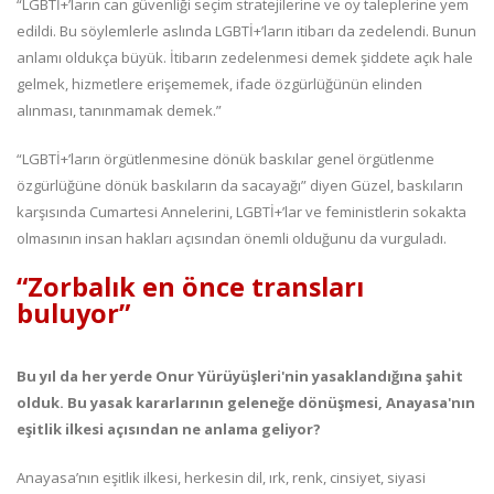
“LGBTİ+’ların can güvenliği seçim stratejilerine ve oy taleplerine yem
edildi. Bu söylemlerle aslında LGBTİ+’ların itibarı da zedelendi. Bunun
anlamı oldukça büyük. İtibarın zedelenmesi demek şiddete açık hale
gelmek, hizmetlere erişememek, ifade özgürlüğünün elinden
alınması, tanınmamak demek.”
“LGBTİ+’ların örgütlenmesine dönük baskılar genel örgütlenme
özgürlüğüne dönük baskıların da sacayağı” diyen Güzel, baskıların
karşısında Cumartesi Annelerini, LGBTİ+’lar ve feministlerin sokakta
olmasının insan hakları açısından önemli olduğunu da vurguladı.
“Zorbalık en önce transları
buluyor”
Bu yıl da her yerde Onur Yürüyüşleri'nin yasaklandığına şahit
olduk. Bu yasak kararlarının geleneğe dönüşmesi, Anayasa'nın
eşitlik ilkesi açısından ne anlama geliyor?
Anayasa’nın eşitlik ilkesi, herkesin dil, ırk, renk, cinsiyet, siyasi