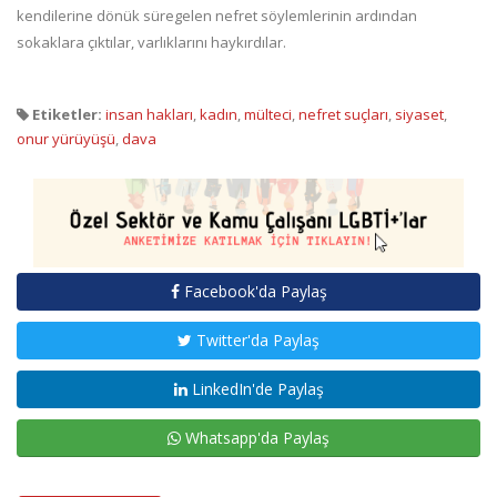
kendilerine dönük süregelen nefret söylemlerinin ardından
sokaklara çıktılar, varlıklarını haykırdılar.
Etiketler:
insan hakları
,
kadın
,
mülteci
,
nefret suçları
,
siyaset
,
onur yürüyüşü
,
dava
Facebook'da Paylaş
Twitter'da Paylaş
LinkedIn'de Paylaş
Whatsapp'da Paylaş