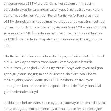
bir senaryoda LGBTİ+’lara dönük nefret söylemlerinin seçim
sürecinde siyasiler tarafından tavan yaptığı gerçeği de var. Kaldı ki
bu nefret söylemleri Yeniden Refah Partisi ve Ak Parti arasında
LGBTİ+ derneklerinin kapatılması ve propaganda yasağının gelmesi
için imzalanan bir protokolle nihayete erdi. Yani 2023 yılının gündemi
şu ana kadar LGBTİ+ haklarına ilişkin söz üretmenin yasaklanması
ve LGBTİ+ derneklerinin kapatılmasının önünün açılması yönünde
oldu.
Elbette özellikle trans kadınlara dönük yaşam hakkı ihlallerine tanık
olduk. Ocak ayına zaten trans kadın Ecem Seçkin’in İzmir’de
öldürülmesiyle başladık. Selin Ciğerci’nin Konya’daki işyeri açılışına
gerici grupların linç girişiminde bulunması da aklımızda. Elbette
Melike Şahin, Mabel Matiz gibi LGBTİ+ haklarını destekleyen
sanatçıların konserlerinin bir bir iptal edilmesi de 2023 yılının ihlal
gündemlerinden biriydi.
Bu ihlallerle birlikte trans kadın oyuncu Esmeray’ın TİP’ten milletvekili
adayı olduğunu, kimi partilerin LGBTİ+ haklarının tesis edileceğine