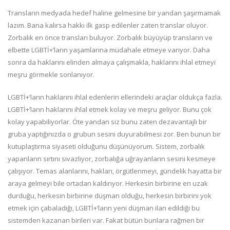
Transların medyada hedef haline gelmesine bir yandan şaşırmamak
lazım. Bana kalırsa hakkı ilk gasp edilenler zaten translar oluyor.
Zorbalık en önce transları buluyor. Zorbalık büyüyüp transların ve
elbette LGBTİ+’ların yaşamlarına müdahale etmeye varıyor. Daha
sonra da haklarını elinden almaya çalışmakla, haklarını ihlal etmeyi
meşru görmekle sonlanıyor.
LGBTİ+’ların haklarını ihlal edenlerin ellerindeki araçlar oldukça fazla.
LGBTİ+’ların haklarını ihlal etmek kolay ve meşru geliyor. Bunu çok
kolay yapabiliyorlar. Öte yandan siz bunu zaten dezavantajlı bir
gruba yaptığınızda o grubun sesini duyurabilmesi zor. Ben bunun bir
kutuplaştırma siyaseti olduğunu düşünüyorum. Sistem, zorbalık
yapanların sırtını sıvazlıyor, zorbalığa uğrayanların sesini kesmeye
çalışıyor. Temas alanlarını, hakları, örgütlenmeyi, gündelik hayatta bir
araya gelmeyi bile ortadan kaldırıyor. Herkesin birbirine en uzak
durduğu, herkesin birbirine düşman olduğu, herkesin birbirini yok
etmek için çabaladığı, LGBTİ+’ların yeni düşman ilan edildiği bu
sistemden kazanan birileri var. Fakat bütün bunlara rağmen bir