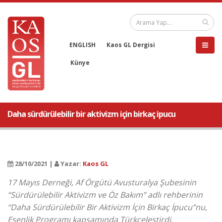
ENGLISH
Kaos GL Dergisi
Künye
Daha sürdürülebilir bir aktivizm için birkaç ipucu
28/10/2021 |
Yazar:
Kaos GL
17 Mayıs Derneği, Af Örgütü Avusturalya Şubesinin
“Sürdürülebilir Aktivizm ve Öz Bakım” adlı rehberinin
“Daha Sürdürülebilir Bir Aktivizm İçin Birkaç İpucu”nu,
Esenlik Programı kapsamında Türkçeleştirdi.