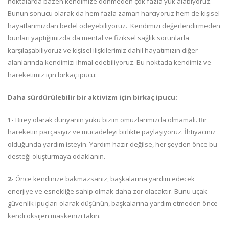
noktalarda bazen kendimize dönmeden çok fazla yük alabiyoruz.
Bunun sonucu olarak da hem fazla zaman harcıyoruz hem de kişisel
hayatlarımızdan bedel ödeyebiliyoruz. Kendimizi değerlendirmeden
bunları yaptığımızda da mental ve fiziksel sağlık sorunlarla
karşılaşabiliyoruz ve kişisel ilişkilerimiz dahil hayatımızın diğer
alanlarında kendimizi ihmal edebiliyoruz. Bu noktada kendimiz ve
hareketimiz için birkaç ipucu:
Daha sürdürülebilir bir aktivizm için birkaç ipucu:
1-
Birey olarak dünyanın yükü bizim omuzlarımızda olmamalı. Bir
hareketin parçasıyız ve mücadeleyi birlikte paylaşıyoruz. İhtiyacınız
olduğunda yardım isteyin. Yardım hazır değilse, her şeyden önce bu
desteği oluşturmaya odaklanın.
2-
Önce kendinize bakmazsanız, başkalarına yardım edecek
enerjiye ve esnekliğe sahip olmak daha zor olacaktır. Bunu uçak
güvenlik ipuçları olarak düşünün, başkalarına yardım etmeden önce
kendi oksijen maskenizi takın.