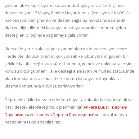
yoksunluk ve kışlık kıyafet konusunda ihtiyaçları acil bir biçimde
devam ediyor. 17 Mayıs, Pembe Hayat, Kırmızı Şemsiye ve KAOS-GL
psikososyal danışmanlık ve destek sağlama noktasında sahada
olan ve diğer illerdeki lubunyalarla dayanışarak ellerinden gelen
desteği en iyi biçimde sağlamaya çalışıyorlar.
Mersin’de geçici kalacak yer ayarlamaları da devam ediyor, çevre
illerde otel doluluk oranları çok yüksek ve lubunyaların güvenli bir
şekilde kalabileceği uzun süreli barınma, yemek ve nakit para erişimi
konusu oldukça önemli. Aile desteği alamayan ve mülteci statüsünde
olan translar başta olmak üzere bütün lubunyalar kaynaklara
ulaşma konusunda oldukça zorlanıyorlar.”
Depremin etkileri devam ederken hayatta kalanlarla dayanışmak ve
nasıl destek alabileceğinizi öğrenmek için
Ankara LGBTİ+ Deprem
Dayanışması
ve
Lubunya Deprem Dayanışması
’nın sosyal medya
hesaplarını takip edebilirsiniz.