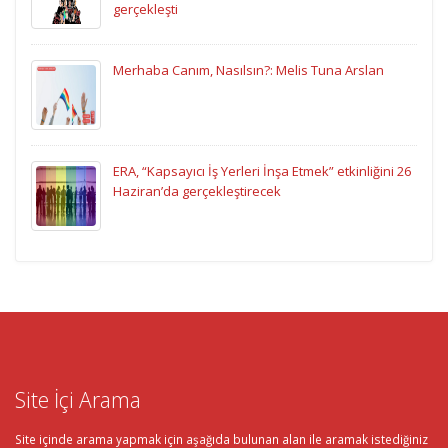
gerçekleşti
Merhaba Canım, Nasılsın?: Melis Tuna Arslan
ERA, “Kapsayıcı İş Yerleri İnşa Etmek” etkinliğini 26
Haziran’da gerçekleştirecek
Site İçi Arama
Site içinde arama yapmak için aşağıda bulunan alan ile aramak istediğiniz