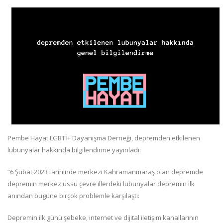
Pembe Hayat LGBTİ+ Dayanışma Derneği, depremden etkilenen
lubunyalar hakkında bilgilendirme yayınladı:
“6 Şubat 2023 tarihinde merkezi Kahramanmaraş olan depremde
depremin merkez üssü çevre illerdeki lubunyalar depremin ilk
anından bugüne birçok problemle karşılaştı:
Depremin ilk günü şebeke, internet ve dijital iletişim kanallarının