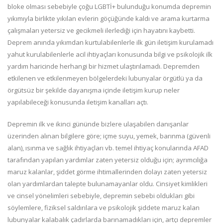
bloke olması sebebiyle çoğu LGBTİ+ bulunduğu konumda depremin
yıkımıyla birlikte yıkılan evlerin göçüğünde kaldı ve arama kurtarma
çalışmaları yetersiz ve gecikmeli ilerlediği için hayatını kaybetti.
Deprem anında yıkımdan kurtulabilenlerle ilk gün iletişim kurulamadı
yahut kurulabilenlerle acil ihtiyaçları konusunda bilgi ve psikolojik ilk
yardım haricinde herhangi bir hizmet ulaştırılamadı. Depremden
etkilenen ve etkilenmeyen bölgelerdeki lubunyalar örgütlü ya da
örgütsüz bir şekilde dayanışma içinde iletişim kurup neler
yapılabileceği konusunda iletişim kanalları açtı.
Depremin ilk ve ikinci gününde bizlere ulaşabilen danışanlar
üzerinden alınan bilgilere göre; içme suyu, yemek, barınma (güvenli
alan), ısınma ve sağlık ihtiyaçları vb. temel ihtiyaç konularında AFAD
tarafından yapılan yardımlar zaten yetersiz olduğu için; ayrımcılığa
maruz kalanlar, şiddet görme ihtimallerinden dolayı zaten yetersiz
olan yardımlardan talepte bulunamayanlar oldu. Cinsiyet kimlikleri
ve cinsel yönelimleri sebebiyle, depremin sebebi oldukları gibi
söylemlere, fiziksel saldırılara ve psikolojik şiddete maruz kalan
lubunyalar kalabalık çadırlarda barınamadıkları için, artçı depremler