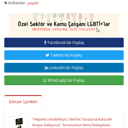
Etiketler:
yaşam
Facebook'da Paylaş
Twitter'da Paylaş
LinkedIn'de Paylaş
Whatsapp'da Paylaş
Benzer İçerikler
“Hepimiz Hedefteyiz: Nefret Yasasına Karşı Bir
Araya Geliyoruz” forumunun ikinci buluşması