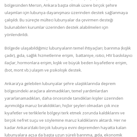
bölgesinden Mersin, Ankara başta olmak üzere birçok şehire
ulaşımları için lubunya dayanışması üzerinden destek sağlanmaya
çalışıldı. Bu süreçte mülteci lubunyalar da çevirmen desteği
bulunabilen kurumlar üzerinden destek alabilmeleri için
yönlendirildi.
Bölgede ulaşabildiğimiz lubunyaların temel ihtiyaçları; barınma (kışlık
çadır), gıda, sağlık hizmetlerine erişim, battaniye, ısıtıcı, HIV baskılayıcı
ilaçlar, hormonlara erişim, kışlık ve büyük beden kıyafetlere erişim,
(bot, mont vb.) ulaşım ve psikolojik destek.
Ankara’ya gelebilen lubunyalar şehre ulaştıklarında deprem
bölgesindeki araçlara alınmadıkları, temel yardımlardan
yararlanamadıkları, daha öncesinde tanıdıkları kişiler üzerinden
ayrımcılığa maruz bırakıldıkları, hiçbir şeyleri olmadan çok ince
kıyafetler ve terliklerle bölgeyi terk etmek zorunda kaldıklarını ve
birçok nefret suçu ve söylemine maruz kaldıklarını aktardı. Her ne
kadar Ankara’daki birçok lubunya evini depremden hayatta kalan
lubunyalara açsa da başta uzun süreli barınma, gıda, ekonomik