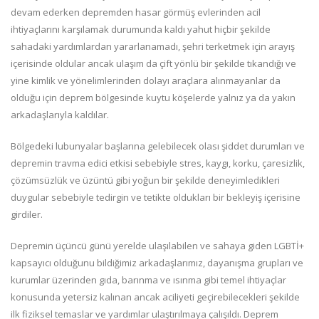
devam ederken depremden hasar görmüş evlerinden acil
ihtiyaçlarını karşılamak durumunda kaldı yahut hiçbir şekilde
sahadaki yardımlardan yararlanamadı, şehri terketmek için arayış
içerisinde oldular ancak ulaşım da çift yönlü bir şekilde tıkandığı ve
yine kimlik ve yönelimlerinden dolayı araçlara alınmayanlar da
olduğu için deprem bölgesinde kuytu köşelerde yalnız ya da yakın
arkadaşlarıyla kaldılar.
Bölgedeki lubunyalar başlarına gelebilecek olası şiddet durumları ve
depremin travma edici etkisi sebebiyle stres, kaygı, korku, çaresizlik,
çözümsüzlük ve üzüntü gibi yoğun bir şekilde deneyimledikleri
duygular sebebiyle tedirgin ve tetikte oldukları bir bekleyiş içerisine
girdiler.
Depremin üçüncü günü yerelde ulaşılabilen ve sahaya giden LGBTİ+
kapsayıcı olduğunu bildiğimiz arkadaşlarımız, dayanışma grupları ve
kurumlar üzerinden gıda, barınma ve ısınma gibi temel ihtiyaçlar
konusunda yetersiz kalınan ancak aciliyeti geçirebilecekleri şekilde
ilk fiziksel temaslar ve yardımlar ulaştırılmaya çalışıldı. Deprem