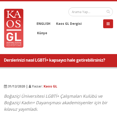
ENGLISH
Kaos GL Dergisi
Künye
Derslerinizi nasıl LGBTİ+ kapsayıcı hale getirebilirsiniz?
31/12/2020 |
Yazar:
Kaos GL
Boğaziçi Üniversitesi LGBTİ+ Çalışmaları Kulübü ve
Boğaziçi Kadın+ Dayanışması akademisyenler için bir
kılavuz yayımladı.