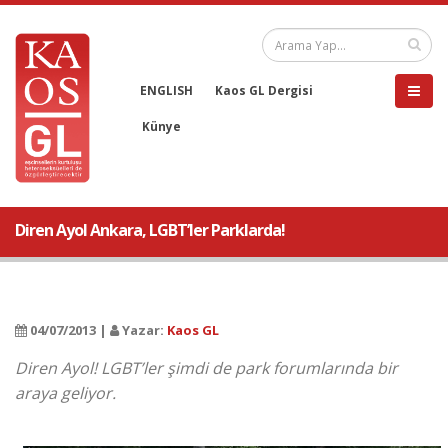
ENGLISH
Kaos GL Dergisi
Künye
Diren Ayol Ankara, LGBT’ler Parklarda!
04/07/2013 |
Yazar:
Kaos GL
Diren Ayol! LGBT’ler şimdi de park forumlarında bir
araya geliyor.