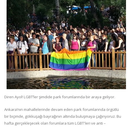
Diren Ayol! LGBT’ler şimdide park forumlarında bir araya geliyor.
Ankara’nın mahallelerinde devam eden park forumlarında örgütlü
bir biçimde, gökkuşağı bayrağının altında buluşmaya çağırıyoruz. Bu
hafta gerçekleşecek olan forumlara tüm LGBT'leri ve anti –