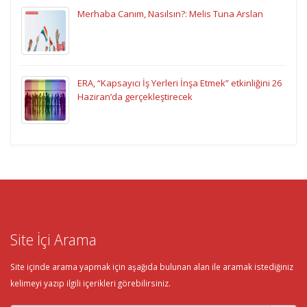
Merhaba Canım, Nasılsın?: Melis Tuna Arslan
ERA, “Kapsayıcı İş Yerleri İnşa Etmek” etkinliğini 26
Haziran’da gerçekleştirecek
Site İçi Arama
Site içinde arama yapmak için aşağıda bulunan alan ile aramak istediğiniz
kelimeyi yazıp ilgili içerikleri görebilirsiniz.