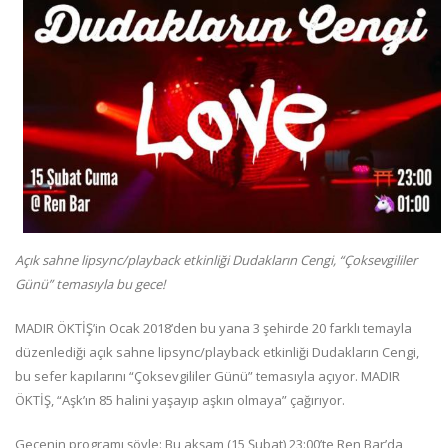
Açık sahne lipsync/playback etkinliği Dudakların Cengi, “Çoksevgililer
Günü” temasıyla bu gece!
MADIR ÖKTİŞ’in Ocak 2018’den bu yana 3 şehirde 20 farklı temayla
düzenlediği açık sahne lipsync/playback etkinliği Dudakların Cengi,
bu sefer kapılarını “Çoksevgililer Günü” temasıyla açıyor. MADIR
ÖKTİŞ, “Aşk’ın 85 halini yaşayıp aşkın olmaya” çağırıyor.
Gecenin programı şöyle: Bu akşam (15 Şubat) 23:00’te Ren Bar’da