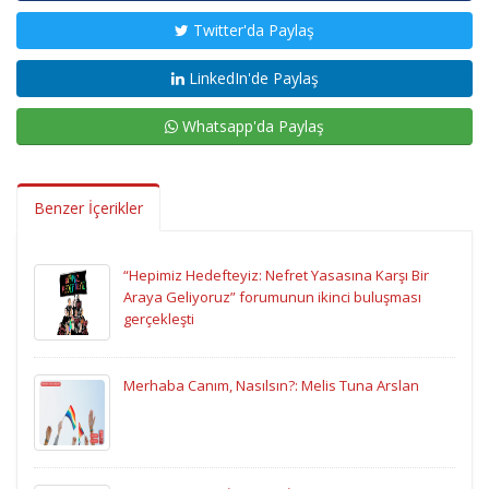
Twitter'da Paylaş
LinkedIn'de Paylaş
Whatsapp'da Paylaş
Benzer İçerikler
“Hepimiz Hedefteyiz: Nefret Yasasına Karşı Bir
Araya Geliyoruz” forumunun ikinci buluşması
gerçekleşti
Merhaba Canım, Nasılsın?: Melis Tuna Arslan