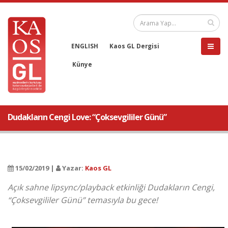
ENGLISH
Kaos GL Dergisi
Künye
Dudakların Cengi Love: “Çoksevgililer Günü”
15/02/2019 |
Yazar:
Kaos GL
Açık sahne lipsync/playback etkinliği Dudakların Cengi,
“Çoksevgililer Günü” temasıyla bu gece!