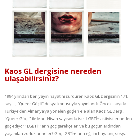
Kaos GL dergisine nereden
ulaşabilirsiniz?
1994 yılından beri yayın hayatını sürdüren Kaos GL Dergisinin 171.
sayısı, “Queer Göç II” dosya konusuyla yayınlandı. Önceki sayıda
Türkiye’den Almanya’ya yönelen göçleri ele alan Kaos GL Dergi,
“Queer Göç II” ile Mart-Nisan sayısında ise “LGBTİ+ aktivistler neden
göç ediyor? LGBTİ+’ların göç gerekçeleri ve bu göçün ardından
yaşanılan zorluklar neler? Göç LGBTİ+'ların eğitim hayatını, sosyal