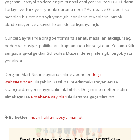
yaşamını, sosyal haklara erişimini nasıl etkiliyor? Mülteci LGBTİ+’ların
Türkiye ve Türkiye dışındaki durumu nedir? Avrupa ve Göç politika
metinleri bizlere ne söylüyor?” gibi soruların cevaplarını birçok
akademisyen ve aktivist ile birlikte tartışmaya açtı.
Güncel Sayfalar’da drag performans sanatı, masal anlatıcılığı, “saç,
beden ve cinsiyet politikaları” kapsamında bir sergi olan Kel ama Kıllı
sergisi, arşivciliğe dair Schwules Müzesi deneyimleri gibi birçok yazı
yer alıyor.
Derginin Mart-Nisan sayısına online aboneler
dergi
websitesinden
ulaşabilir. Basılı halini edinmek isteyenler ise
kitapçılardan yeni sayıyı satın alabilirler. Dergiyi internetten satın
almak için ise
Notabene yayınları
ile iletişime geçebilirsiniz.
Etiketler:
insan hakları
,
sosyal hizmet