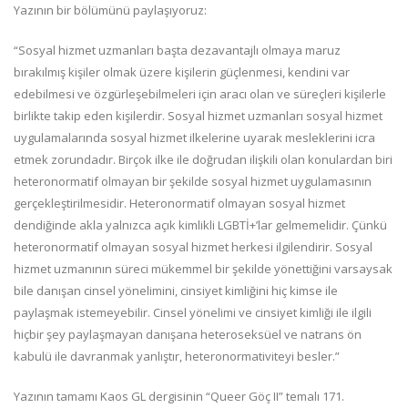
Yazının bir bölümünü paylaşıyoruz:
“Sosyal hizmet uzmanları başta dezavantajlı olmaya maruz
bırakılmış kişiler olmak üzere kişilerin güçlenmesi, kendini var
edebilmesi ve özgürleşebilmeleri için aracı olan ve süreçleri kişilerle
birlikte takip eden kişilerdir. Sosyal hizmet uzmanları sosyal hizmet
uygulamalarında sosyal hizmet ilkelerine uyarak mesleklerini icra
etmek zorundadır. Birçok ilke ile doğrudan ilişkili olan konulardan biri
heteronormatif olmayan bir şekilde sosyal hizmet uygulamasının
gerçekleştirilmesidir. Heteronormatif olmayan sosyal hizmet
dendiğinde akla yalnızca açık kimlikli LGBTİ+’lar gelmemelidir. Çünkü
heteronormatif olmayan sosyal hizmet herkesi ilgilendirir. Sosyal
hizmet uzmanının süreci mükemmel bir şekilde yönettiğini varsaysak
bile danışan cinsel yönelimini, cinsiyet kimliğini hiç kimse ile
paylaşmak istemeyebilir. Cinsel yönelimi ve cinsiyet kimliği ile ilgili
hiçbir şey paylaşmayan danışana heteroseksüel ve natrans ön
kabulü ile davranmak yanlıştır, heteronormativiteyi besler.”
Yazının tamamı Kaos GL dergisinin “Queer Göç II” temalı 171.